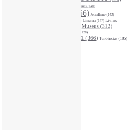
EscritaCientífica
(119)
FontesDeInformação
(261)
Guias
(140)
Google
(119)
InteligênciaArtificial
(766)
Jornalismo
(143)
Leitura
(221)
Livros
Literatura
(147)
LGBTQIAP
(120)
ListasDeLivros
(120)
LivrosCI
(319)
Museus
(312)
(195)
MercadoEditorial
(147)
Periódicos
(160)
MídiasSociais
(139)
PovosIndígenas
(120)
RevistasCI
(366)
Tendências
(185)
ProdutosEServiçosDeInformação
(140)
Estatísticas
Online Visitors:
0
Yesterday's Views:
450
Last 7 Days Views:
2.922
Last 30 Days Views:
19.965
Last 365 Days Views:
167.413
Total Views:
345.949
Total Visitors:
341.084
Total Page Views:
12
Total Posts:
15.733