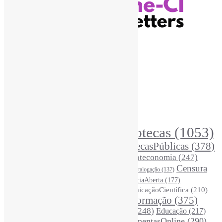
Recursos Informe-CI
Informe-CI
Assinar NewsLetters Informe-CI
Busca por conteúdos
Índice de tags
Buscador de conteúdos
Principais Tags (Assuntos)
Bibliotecas
(1053)
AcessoAberto
(208)
Arquivos
(125)
BibliotecasPúblicas
(378)
BibliotecasEscolares
(302)
BibliotecasUniversitárias
(270)
Biblioteconomia
(247)
Bibliotecários
(355)
Censura
Catalogação
(137)
BoasPráticas
(123)
(326)
Ciência
(287)
ChatGPT
(175)
CiênciaAberta
(177)
CoInfo
(246)
ComunicaçãoCientífica
(210)
CiênciaBrasileira
(149)
Desinformação
(375)
COVID19
(178)
DadosDePesquisa
(118)
DivulgaçãoCientífica
(248)
Educação
(217)
DireitosAutorais
(125)
FerramentasOnline
(290)
Entrevista
(242)