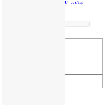
securing-digital-rights-for-libraries/page/n1/mode/2up
Buscador
Buscar correspondência exata
Busca no Títulos
Busca no Conteúdo
Assine a Informe-CI NewsLetters
Nome completo
*