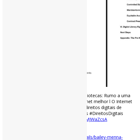
Garantindo os direitos digitais para as bibliotecas: Rumo a uma
agenda política afirmativa para uma Internet melhor l O Internet
Archive lançou um guia para garantia de direitos digitais de
bibliotecas. #InternetArchives #Bibliotecas #DireitosDigitais
archive.org/details/bailey…
https://t.co/azMJWaZcsA
[ad_2]
Acesse o item em:
https://archive.org/details/bailey-menna-