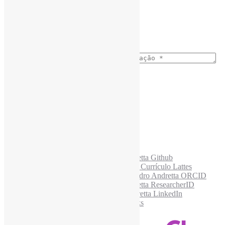
Ano do nascimento
*
E-mail para os NewsLetters
*
Acesse também