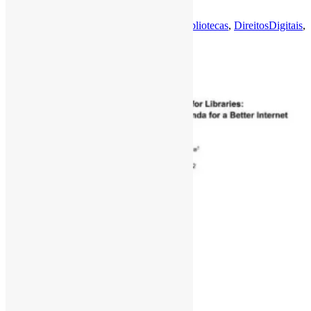
a uma agenda política …
Por
Pedro Andretta
em
Informe-CI
Tag
Bibliotecas
,
DireitosDigitais
,
InternetArchive