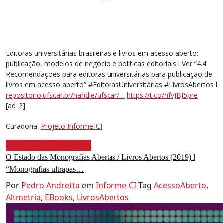
Editoras universitárias brasileiras e livros em acesso aberto:
publicação, modelos de negócio e políticas editoriais l Ver “4.4
Recomendações para editoras universitárias para publicação de
livros em acesso aberto” #EditorasUniversitárias #LivrosAbertos l
repositorio.ufscar.br/handle/ufscar/…
https://t.co/nfvJBJ5pre
[ad_2]
Curadoria:
Projeto Informe-CI
18 de outubro de 2022
O Estado das Monografias Abertas / Livros Abertos (2019) l
“Monografias ultrapas…
Por
Pedro Andretta
em
Informe-CI
Tag
AcessoAberto
,
Altmetria
,
EBooks
,
LivrosAbertos