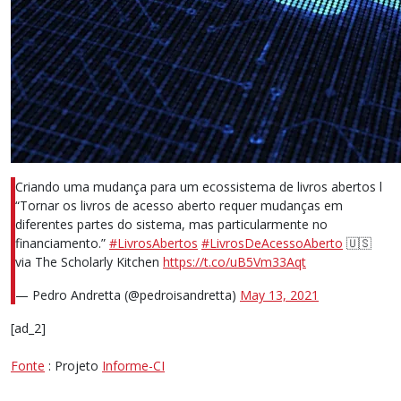
Criando uma mudança para um ecossistema de livros abertos l
“Tornar os livros de acesso aberto requer mudanças em
diferentes partes do sistema, mas particularmente no
financiamento.”
#LivrosAbertos
#LivrosDeAcessoAberto
🇺🇸
via The Scholarly Kitchen
https://t.co/uB5Vm33Aqt
— Pedro Andretta (@pedroisandretta)
May 13, 2021
[ad_2]
Fonte
: Projeto
Informe-CI
Buscador