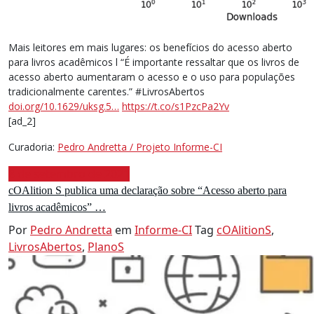
Mais leitores em mais lugares: os benefícios do acesso aberto
para livros acadêmicos l “É importante ressaltar que os livros de
acesso aberto aumentaram o acesso e o uso para populações
tradicionalmente carentes.” #LivrosAbertos
doi.org/10.1629/uksg.5…
https://t.co/s1PzcPa2Yv
[ad_2]
Curadoria:
Pedro Andretta / Projeto Informe-CI
8 de setembro de 2021
cOAlition S publica uma declaração sobre “Acesso aberto para
livros acadêmicos” …
Por
Pedro Andretta
em
Informe-CI
Tag
cOAlitionS
,
LivrosAbertos
,
PlanoS