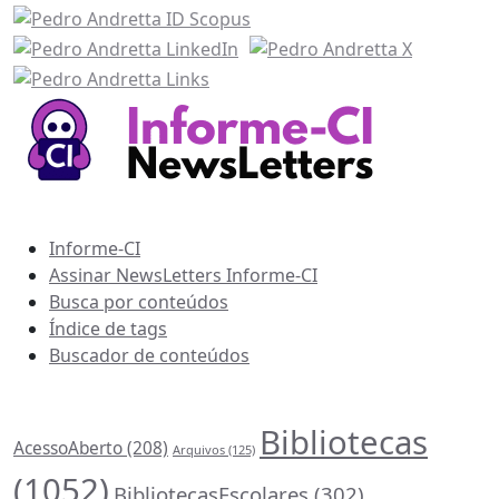
Recursos Informe-CI
Informe-CI
Assinar NewsLetters Informe-CI
Busca por conteúdos
Índice de tags
Buscador de conteúdos
Principais Tags (Assuntos)
Bibliotecas
AcessoAberto
(208)
Arquivos
(125)
(1052)
BibliotecasEscolares
(302)