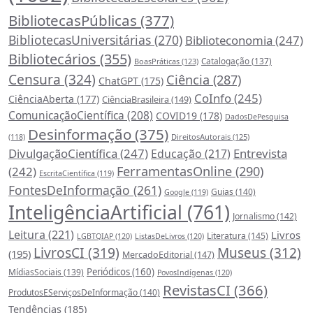
BibliotecasPúblicas
(377)
BibliotecasUniversitárias
(270)
Biblioteconomia
(247)
Bibliotecários
(355)
Catalogação
(137)
BoasPráticas
(123)
Censura
(324)
Ciência
(287)
ChatGPT
(175)
CoInfo
(245)
CiênciaAberta
(177)
CiênciaBrasileira
(149)
ComunicaçãoCientífica
(208)
COVID19
(178)
DadosDePesquisa
Desinformação
(375)
DireitosAutorais
(125)
(118)
DivulgaçãoCientífica
(247)
Entrevista
Educação
(217)
FerramentasOnline
(290)
(242)
EscritaCientífica
(119)
FontesDeInformação
(261)
Guias
(140)
Google
(119)
InteligênciaArtificial
(761)
Jornalismo
(142)
Leitura
(221)
Livros
Literatura
(145)
LGBTQIAP
(120)
ListasDeLivros
(120)
LivrosCI
(319)
Museus
(312)
(195)
MercadoEditorial
(147)
Periódicos
(160)
MídiasSociais
(139)
PovosIndígenas
(120)
RevistasCI
(366)
ProdutosEServiçosDeInformação
(140)
Tendências
(185)