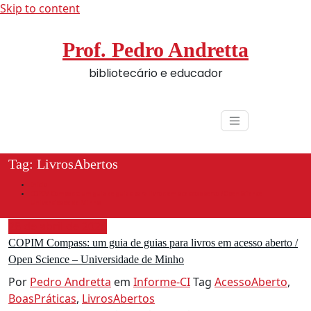
Skip to content
Prof. Pedro Andretta
bibliotecário e educador
Tag: LivrosAbertos
Início
COPIM Compass: um guia de guias para livros em acesso aberto / Open Science –
Universidade de Minho
28 de abril de 2026
COPIM Compass: um guia de guias para livros em acesso aberto /
Open Science – Universidade de Minho
Por
Pedro Andretta
em
Informe-CI
Tag
AcessoAberto
,
BoasPráticas
,
LivrosAbertos