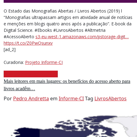
O Estado das Monografias Abertas / Livros Abertos (2019) l
“Monografias ultrapassam artigos em atividade anual de notícias
e menções em blogs quatro anos após a publicação”. E-book da
Digital Science. #Ebooks #LivrosAbertos #Altmetria
#AcessoAberto
s3-eu-west-1.amazonaws.com/pstorage-digit…
https://t.co/Z0PwQsunxv
[ad_2]
Curadoria:
Projeto Informe-CI
8 de dezembro de 2021
Mais leitores em mais lugares: os benefícios do acesso aberto para
livros acadêm…
Por
Pedro Andretta
em
Informe-CI
Tag
LivrosAbertos