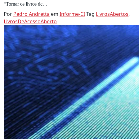
“Tornar os livros de…
Por
Pedro Andretta
em
Informe-CI
Tag
LivrosAbertos
,
LivrosDeAcessoAberto