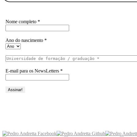
Assine a Informe-CI NewsLetters
Nome completo
*
Ano do nascimento
*
E-mail para os NewsLetters
*
Acesse também