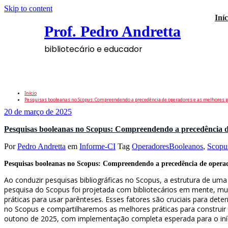
Skip to content
Iníc
Prof. Pedro Andretta
bibliotecário e educador
Tag: OperadoresBooleanos
Início
Pesquisas booleanas no Scopus: Compreendendo a precedência de operadores e as melhores pr
20 de março de 2025
Pesquisas booleanas no Scopus: Compreendendo a precedência de
Por
Pedro Andretta
em
Informe-CI
Tag
OperadoresBooleanos
,
Scopu
Pesquisas booleanas no Scopus: Compreendendo a precedência de operado
Ao conduzir pesquisas bibliográficas no Scopus, a estrutura de um
pesquisa do Scopus foi projetada com bibliotecários em mente, mu
práticas para usar parênteses. Esses fatores são cruciais para de
no Scopus e compartilharemos as melhores práticas para construir
outono de 2025, com implementação completa esperada para o iní