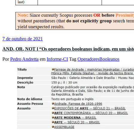
7 de outubro de 2021
AND, OR, NOT l “Os operadores booleanos indicam, em um sist
Por
Pedro Andretta
em
Informe-CI
Tag
OperadoresBooleanos