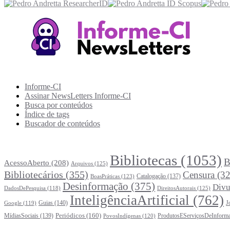
Recursos Informe-CI
Informe-CI
Assinar NewsLetters Informe-CI
Busca por conteúdos
Índice de tags
Buscador de conteúdos
Principais Tags (Assuntos)
Bibliotecas
(1053)
B
AcessoAberto
(208)
Arquivos
(125)
Bibliotecários
(355)
Censura
(32
Catalogação
(137)
BoasPráticas
(123)
Desinformação
(375)
Divu
DireitosAutorais
(125)
DadosDePesquisa
(118)
InteligênciaArtificial
(762)
Guias
(140)
J
Google
(119)
Periódicos
(160)
MídiasSociais
(139)
ProdutosEServiçosDeInform
PovosIndígenas
(120)