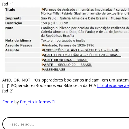
[ad_1]
AND, OR, NOT l “Os operadores booleanos indicam, em um sistema
[…]” #OperadoresBooleanos via Biblioteca da ECA
bibliotecadaeca
[ad_2]
Fonte
by
Projeto Informe-CI
Buscador