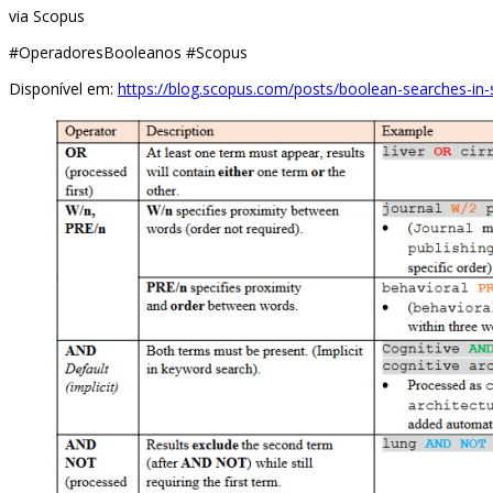
via Scopus
#OperadoresBooleanos #Scopus
Disponível em:
https://blog.scopus.com/posts/boolean-searches-in