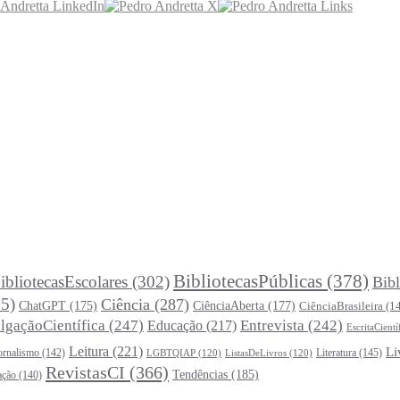
BibliotecasPúblicas
(378)
ibliotecasEscolares
(302)
Bibl
5)
Ciência
(287)
ChatGPT
(175)
CiênciaAberta
(177)
CiênciaBrasileira
(1
lgaçãoCientífica
(247)
Entrevista
(242)
Educação
(217)
EscritaCientí
Leitura
(221)
Li
ornalismo
(142)
Literatura
(145)
LGBTQIAP
(120)
ListasDeLivros
(120)
RevistasCI
(366)
Tendências
(185)
ação
(140)