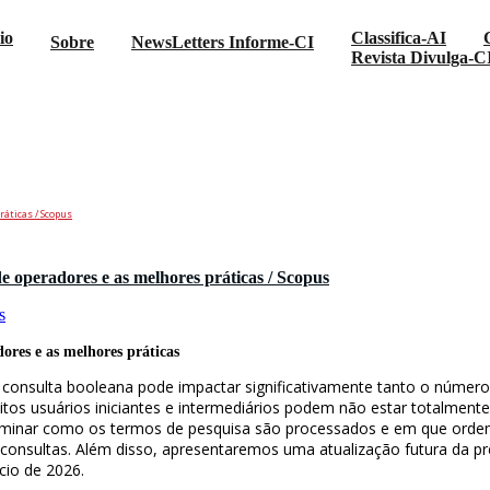
io
Classifica-AI
Sobre
NewsLetters Informe-CI
Revista Divulga-C
áticas / Scopus
 operadores e as melhores práticas / Scopus
s
res e as melhores práticas
a consulta booleana pode impactar significativamente tanto o número
itos usuários iniciantes e intermediários podem não estar totalmen
terminar como os termos de pesquisa são processados ​​e em que orde
 consultas. Além disso, apresentaremos uma atualização futura da 
cio de 2026.