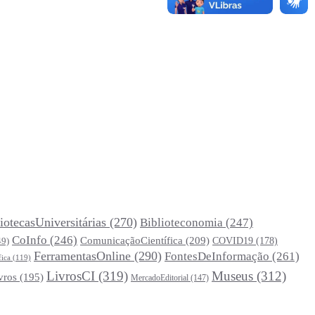
iotecasUniversitárias
(270)
Biblioteconomia
(247)
CoInfo
(246)
ComunicaçãoCientífica
(209)
COVID19
(178)
49)
FerramentasOnline
(290)
FontesDeInformação
(261)
fica
(119)
LivrosCI
(319)
Museus
(312)
vros
(195)
MercadoEditorial
(147)