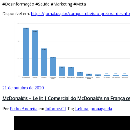
#Desinformação #Saúde #Marketing #Meta
Disponível em:
https://jornal.usp.br/campus-ribeirao-preto/a-des
21 de outubro de 2020
McDonald’s – Le lit | Comercial do McDonald’s na França c
Por
Pedro Andretta
em
Informe-CI
Tag
Leitura
,
propaganda