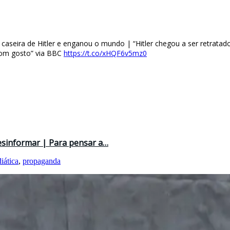
aseira de Hitler e enganou o mundo | “Hitler chegou a ser retratado
bom gosto” via BBC
https://t.co/xHQF6v5mz0
esinformar | Para pensar a…
iática
,
propaganda