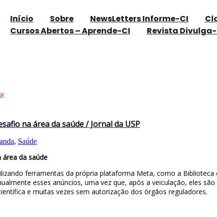
Início
Sobre
NewsLetters Informe-CI
Cl
Cursos Abertos – Aprende-CI
Revista Divulga-
SP
afio na área da saúde / Jornal da USP
anda
,
Saúde
a área da saúde
tilizando ferramentas da própria plataforma Meta, como a Bibliote
manualmente esses anúncios, uma vez que, após a veiculação, eles sã
ntífica e muitas vezes sem autorização dos órgãos reguladores.