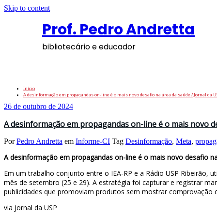
Skip to content
Prof. Pedro Andretta
bibliotecário e educador
Tag: propaganda
Início
A desinformação em propagandas on-line é o mais novo desafio na área da saúde / Jornal da U
26 de outubro de 2024
A desinformação em propagandas on-line é o mais novo des
Por
Pedro Andretta
em
Informe-CI
Tag
Desinformação
,
Meta
,
propag
A desinformação em propagandas on-line é o mais novo desafio n
Em um trabalho conjunto entre o IEA-RP e a Rádio USP Ribeirão, u
mês de setembro (25 e 29). A estratégia foi capturar e registrar 
publicidades que promoviam produtos sem mostrar comprovação cie
via Jornal da USP