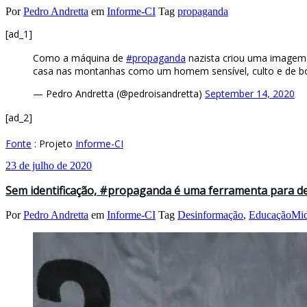
Por
Pedro Andretta
em
Informe-CI
Tag
propaganda
[ad_1]
Como a máquina de
#propaganda
nazista criou uma imagem c
casa nas montanhas como um homem sensível, culto e de 
— Pedro Andretta (@pedroisandretta)
September 14, 2020
[ad_2]
Fonte
: Projeto
Informe-CI
23 de julho de 2020
Sem identificação, #propaganda é uma ferramenta para d
Por
Pedro Andretta
em
Informe-CI
Tag
Desinformação
,
EducaçãoMid