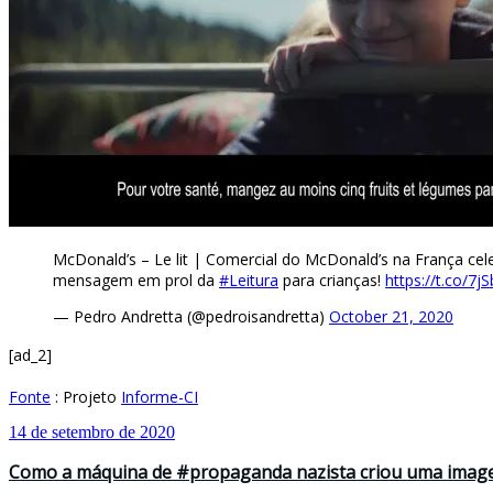
McDonald’s – Le lit | Comercial do McDonald’s na França cele
mensagem em prol da
#Leitura
para crianças!
https://t.co/7j
— Pedro Andretta (@pedroisandretta)
October 21, 2020
[ad_2]
Fonte
: Projeto
Informe-CI
14 de setembro de 2020
Como a máquina de #propaganda nazista criou uma imagem