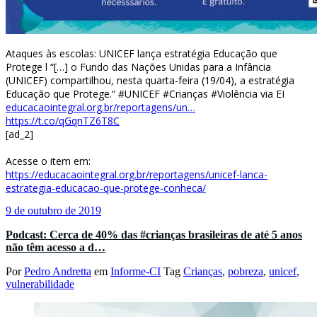
Ataques às escolas: UNICEF lança estratégia Educação que
Protege l “[…] o Fundo das Nações Unidas para a Infância
(UNICEF) compartilhou, nesta quarta-feira (19/04), a estratégia
Educação que Protege.” #UNICEF #Crianças #Violência via EI
educacaointegral.org.br/reportagens/un…
https://t.co/qGqnTZ6T8C
[ad_2]
Acesse o item em:
https://educacaointegral.org.br/reportagens/unicef-lanca-
estrategia-educacao-que-protege-conheca/
9 de outubro de 2019
Podcast: Cerca de 40% das #crianças brasileiras de até 5 anos
não têm acesso a d…
Por
Pedro Andretta
em
Informe-CI
Tag
Crianças
,
pobreza
,
unicef
,
vulnerabilidade