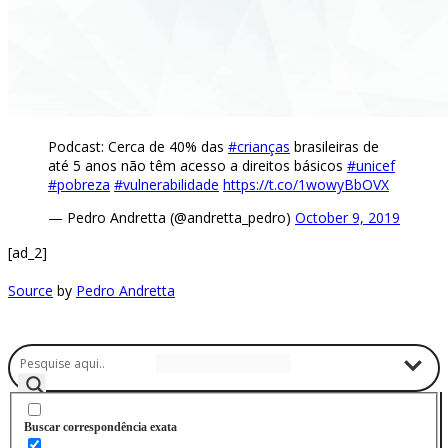
Podcast: Cerca de 40% das
#crianças
brasileiras de
até 5 anos não têm acesso a direitos básicos
#unicef
#pobreza
#vulnerabilidade
https://t.co/1wowyBbOVX
— Pedro Andretta (@andretta_pedro)
October 9, 2019
[ad_2]
Source
by
Pedro Andretta
Buscador
Buscar correspondência exata