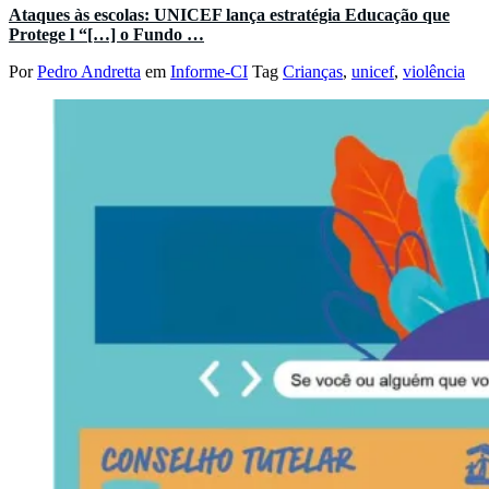
Ataques às escolas: UNICEF lança estratégia Educação que
Protege l “[…] o Fundo …
Por
Pedro Andretta
em
Informe-CI
Tag
Crianças
,
unicef
,
violência