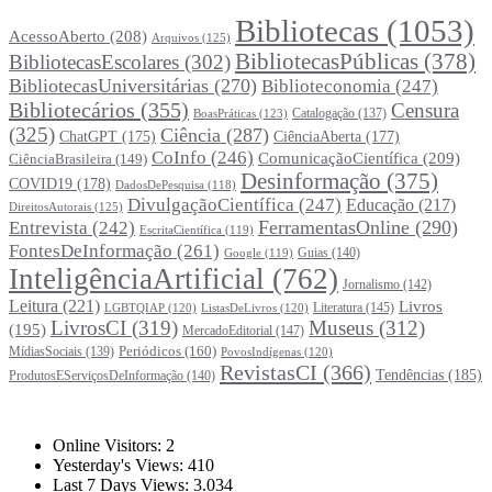
Bibliotecas
(1053)
AcessoAberto
(208)
Arquivos
(125)
BibliotecasPúblicas
(378)
BibliotecasEscolares
(302)
BibliotecasUniversitárias
(270)
Biblioteconomia
(247)
Bibliotecários
(355)
Censura
Catalogação
(137)
BoasPráticas
(123)
(325)
Ciência
(287)
ChatGPT
(175)
CiênciaAberta
(177)
CoInfo
(246)
ComunicaçãoCientífica
(209)
CiênciaBrasileira
(149)
Desinformação
(375)
COVID19
(178)
DadosDePesquisa
(118)
DivulgaçãoCientífica
(247)
Educação
(217)
DireitosAutorais
(125)
FerramentasOnline
(290)
Entrevista
(242)
EscritaCientífica
(119)
FontesDeInformação
(261)
Guias
(140)
Google
(119)
InteligênciaArtificial
(762)
Jornalismo
(142)
Leitura
(221)
Livros
Literatura
(145)
LGBTQIAP
(120)
ListasDeLivros
(120)
LivrosCI
(319)
Museus
(312)
(195)
MercadoEditorial
(147)
Periódicos
(160)
MídiasSociais
(139)
PovosIndígenas
(120)
RevistasCI
(366)
Tendências
(185)
ProdutosEServiçosDeInformação
(140)
Estatísticas
Online Visitors:
2
Yesterday's Views:
410
Last 7 Days Views:
3.034