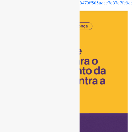
sig=5c93fc3c7e8fbae01ec5f26d2504f148470ff505aace7e37e7fe9a