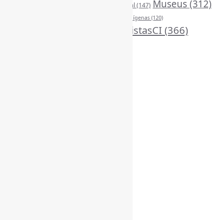
LivrosCI
(319)
Museus
(312)
(195)
MercadoEditorial
(147)
Periódicos
(160)
MídiasSociais
(139)
PovosIndígenas
(120)
RevistasCI
(366)
ProdutosEServiçosDeInformação
(140)
Tendências
(185)
Estatísticas
Online Visitors:
3
Yesterday's Views:
370
Last 7 Days Views:
3.086
Last 30 Days Views:
20.374
Last 365 Days Views:
167.362
Total Views:
345.728
Total Visitors:
340.901
Total Page Views:
73.292
Total Posts:
15.727