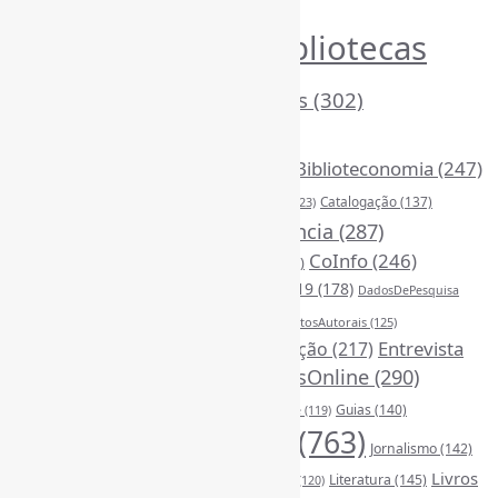
Principais Tags (Assuntos)
Bibliotecas
AcessoAberto
(208)
Arquivos
(125)
(1053)
BibliotecasEscolares
(302)
BibliotecasPúblicas
(378)
BibliotecasUniversitárias
(270)
Biblioteconomia
(247)
Bibliotecários
(355)
Catalogação
(137)
BoasPráticas
(123)
Censura
(326)
Ciência
(287)
ChatGPT
(175)
CoInfo
(246)
CiênciaAberta
(177)
CiênciaBrasileira
(149)
ComunicaçãoCientífica
(210)
COVID19
(178)
DadosDePesquisa
Desinformação
(375)
DireitosAutorais
(125)
(118)
DivulgaçãoCientífica
(248)
Entrevista
Educação
(217)
FerramentasOnline
(290)
(242)
EscritaCientífica
(119)
FontesDeInformação
(261)
Guias
(140)
Google
(119)
InteligênciaArtificial
(763)
Jornalismo
(142)
Leitura
(221)
Livros
Literatura
(145)
LGBTQIAP
(120)
ListasDeLivros
(120)