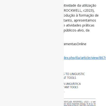
Este artigo objetiva demonstrar a produtividade da utilização
pedagógica do
Voyant Tools
(SINCLAIR; ROCKWELL, c2023),
ambiente
web
de análise textual, na introdução à formação de
(futuros) pesquisadores do léxico. Para tanto, apresentamos
propostas de rodadas de discussão e de atividades práticas
passíveis de adaptação para diferentes públicos-alvo, da
educação básica à pós-graduação.
#Lexicometria #AnáliseDeTextos #FerramentasOnline
Disponível em:
https://periodicos.sbu.unicamp.br/ojs/index.php/tla/article/view/86