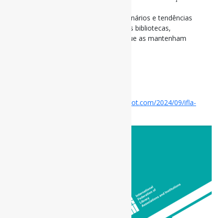
Recomendações
O relatório sugere o uso criativo dos cenários e tendências
apresentados para planejar o futuro das bibliotecas,
promovendo discussões e inovações que as mantenham
resilientes.
#Tendências #Bibliotecas #IFLA
via Bibliodados
Disponível em:
http://bibliodados.blogspot.com/2024/09/ifla-
lanca-o-relatorio-de-tendencias.html