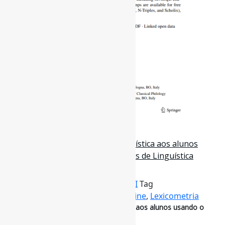
1 de outubro de 2024
Como apresentar a pesquisa lingüística aos alunos
usando o Voyant Tools / Trabalhos de Linguística
Aplicada
Por
Pedro Andretta
em
Informe-CI
Tag
AnáliseDeTextos
,
FerramentasOnline
,
Lexicometria
Como apresentar a pesquisa lingüística aos alunos usando o
Voyant Tools