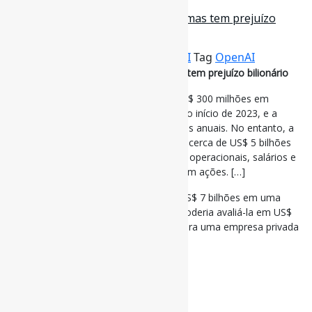
1 de outubro de 2024
OpenAI: dona do ChatGPT cresce, mas tem prejuízo
bilionário / Olhar Digital
Por
Pedro Andretta
em
Informe-CI
Tag
OpenAI
OpenAI: dona do ChatGPT cresce, mas tem prejuízo bilionário
A receita mensal da empresa atingiu US$ 300 milhões em
agosto, um aumento de 1.700% desde o início de 2023, e a
previsão é de US$ 3,7 bilhões em vendas anuais. No entanto, a
OpenAI estima que terá um prejuízo de cerca de US$ 5 bilhões
este ano, considerando os altos custos operacionais, salários e
aluguel, sem incluir as compensações em ações. […]
A OpenAI está buscando levantar até US$ 7 bilhões em uma
nova rodada de investimentos, o que poderia avaliá-la em US$
150 bilhões, um dos maiores valores para uma empresa privada
de tecnologia.
via Olhar Digital
#OpenAI