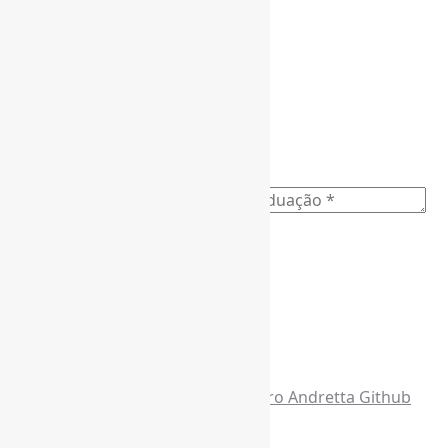
Assine a Informe-CI NewsLetters
Nome completo
*
Ano do nascimento
*
E-mail para os NewsLetters
*
Acesse também