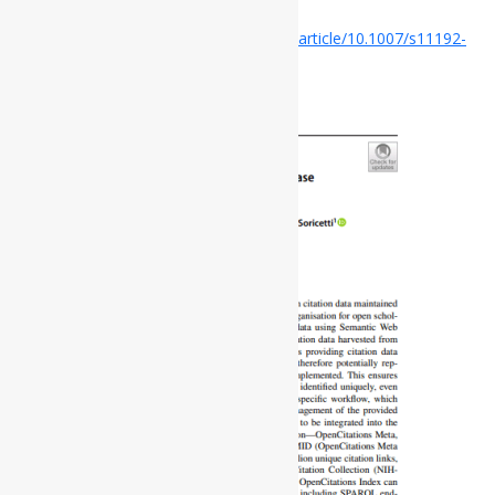
Disponível em:
https://link.springer.com/article/10.1007/s11192-
024-05160-7