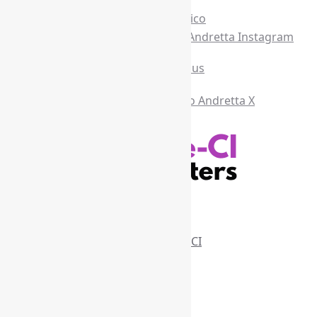
Recursos Informe-CI
Informe-CI
Assinar NewsLetters Informe-CI
Busca por conteúdos
Índice de tags
Buscador de conteúdos