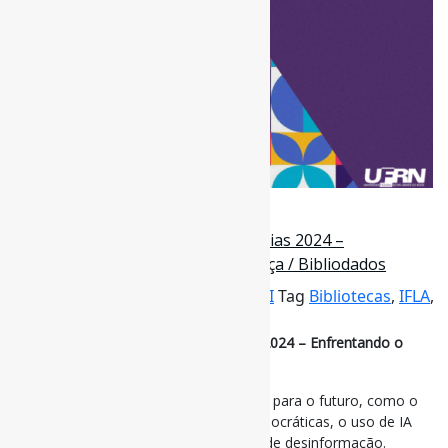
1 de outubro de 2024
IFLA Lança o Relatório de Tendências 2024 –
Enfrentando o futuro com confiança / Bibliodados
Por
Pedro Andretta
em
Informe-CI
Tag
Bibliotecas
,
IFLA
,
Tendências
IFLA Lança o Relatório de Tendências 2024 – Enfrentando o
futuro com confiança
O relatório explora cenários hipotéticos para o futuro, como o
impacto de deepfakes em eleições democráticas, o uso de IA
para manipular serviços, e os desafios de desinformação.