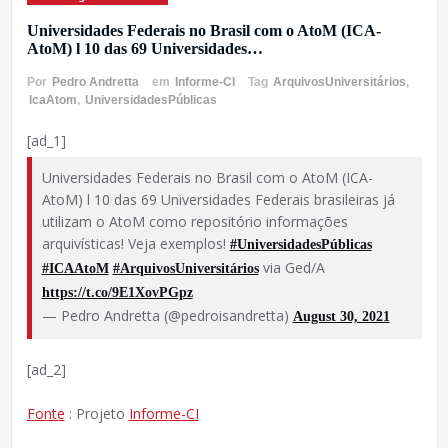
Universidades Federais no Brasil com o AtoM (ICA-
AtoM) l 10 das 69 Universidades…
Por
Pedro Andretta
em
Informe-CI
Tag
ArquivosUniversitários
,
IcaAtom
,
UniversidadesPúblicas
[ad_1]
Universidades Federais no Brasil com o AtoM (ICA-
AtoM) l 10 das 69 Universidades Federais brasileiras já
utilizam o AtoM como repositório informações
arquivísticas! Veja exemplos!
#UniversidadesPúblicas
via Ged/A
#ICAAtoM
#ArquivosUniversitários
https://t.co/9E1XovPGpz
— Pedro Andretta (@pedroisandretta)
August 30, 2021
[ad_2]
Fonte
: Projeto
Informe-CI