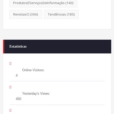
ProdutosEServiçosDeInformação
(140)
RevistasCI
(366)
Tendências
(185)
Estatísticas
Online Visitors:
4
Yesterday's Views:
450