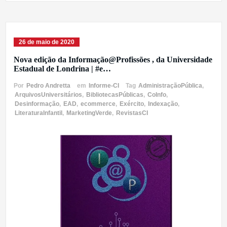
26 de maio de 2020
Nova edição da Informação@Profissões , da Universidade
Estadual de Londrina | #e…
Por
Pedro Andretta
em
Informe-CI
Tag
AdministraçãoPública
,
ArquivosUniversitários
,
BibliotecasPúblicas
,
CoInfo
,
Desinformação
,
EAD
,
ecommerce
,
Exército
,
Indexação
,
LiteraturaInfantil
,
MarketingVerde
,
RevistasCI