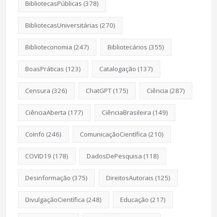
BibliotecasPúblicas
(378)
BibliotecasUniversitárias
(270)
Biblioteconomia
(247)
Bibliotecários
(355)
BoasPráticas
(123)
Catalogação
(137)
Censura
(326)
ChatGPT
(175)
Ciência
(287)
CiênciaAberta
(177)
CiênciaBrasileira
(149)
CoInfo
(246)
ComunicaçãoCientífica
(210)
COVID19
(178)
DadosDePesquisa
(118)
Desinformação
(375)
DireitosAutorais
(125)
DivulgaçãoCientífica
(248)
Educação
(217)