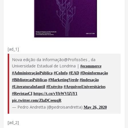
[ad_1]
Nova edição da Informação@Profissões , da
Universidade Estadual de Londrina |
#ecommerce
#AdministraçãoPública
#CoInfo
#EAD
#Desinformação
#BibliotecasPúblicas
#MarketingVerde
#indexação
#LiteraturaInfantil
#Exército
#ArquivosUniversitários
#RevistasCI
https://t.co/vYbWVlZjY1
pic.twitter.com/ZlaDCeeuqR
— Pedro Andretta (@pedroisandretta)
May 26, 2020
[ad_2]