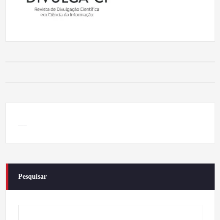
___
Pesquisar