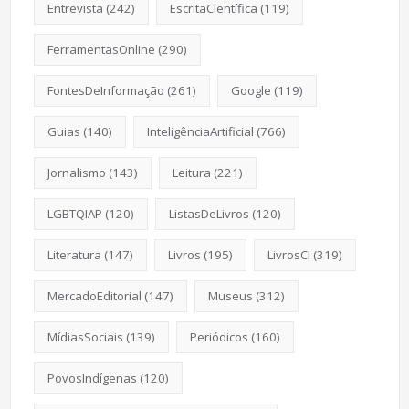
Entrevista
(242)
EscritaCientífica
(119)
FerramentasOnline
(290)
FontesDeInformação
(261)
Google
(119)
Guias
(140)
InteligênciaArtificial
(766)
Jornalismo
(143)
Leitura
(221)
LGBTQIAP
(120)
ListasDeLivros
(120)
Literatura
(147)
Livros
(195)
LivrosCI
(319)
MercadoEditorial
(147)
Museus
(312)
MídiasSociais
(139)
Periódicos
(160)
PovosIndígenas
(120)