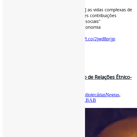
Epistemologia social feminista negra l “[…] as vidas complexas de
mulheres negras podem promover grandes contribuições
científicas e importantes transformações sociais”
#BaobáGenealógico #HistóriaDaBiblioteconomia
#MulheresNegras #BibliotecáriasNegras
revistas.ancib.org/index.php/tpbc…
https://t.co/2jwd8prjjp
[ad_2]
Curadoria:
Projeto Informe-CI
30 de julho de 2020
Apresentação do Grupo de Trabalho de Relações Étnico-
Raciais e Decolonialidade d…
Por
Pedro Andretta
em
Informe-CI
Tag
BibliotecáriasNegras
,
BibliotecáriosNegros
,
Biblioteconomia
,
FEBAB