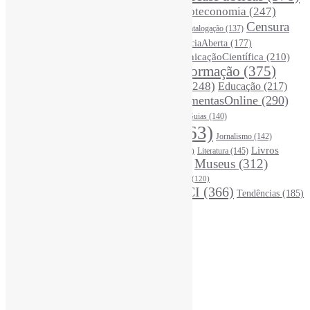
BibliotecasUniversitárias
(270)
Biblioteconomia
(247)
Bibliotecários
(355)
Censura
Catalogação
(137)
BoasPráticas
(123)
(326)
Ciência
(287)
ChatGPT
(175)
CiênciaAberta
(177)
CoInfo
(246)
ComunicaçãoCientífica
(210)
CiênciaBrasileira
(149)
Desinformação
(375)
COVID19
(178)
DadosDePesquisa
(118)
DivulgaçãoCientífica
(248)
Educação
(217)
DireitosAutorais
(125)
FerramentasOnline
(290)
Entrevista
(242)
EscritaCientífica
(119)
FontesDeInformação
(261)
Guias
(140)
Google
(119)
InteligênciaArtificial
(763)
Jornalismo
(142)
Leitura
(221)
Livros
Literatura
(145)
LGBTQIAP
(120)
ListasDeLivros
(120)
LivrosCI
(319)
Museus
(312)
(195)
MercadoEditorial
(147)
Periódicos
(160)
MídiasSociais
(139)
PovosIndígenas
(120)
RevistasCI
(366)
Tendências
(185)
ProdutosEServiçosDeInformação
(140)
Estatísticas
Online Visitors:
0
Yesterday's Views:
410
Last 7 Days Views:
3.343
Last 30 Days Views:
20.982
Last 365 Days Views:
167.241
Total Views:
345.428