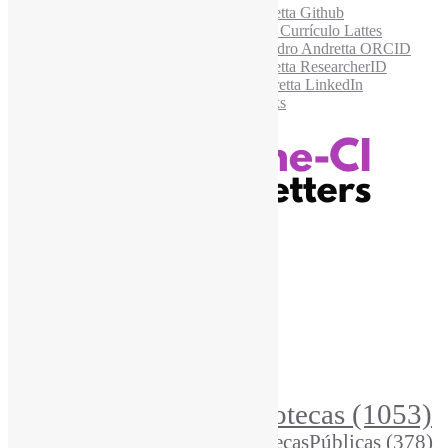
Recursos Informe-CI
Informe-CI
Assinar NewsLetters Informe-CI
Busca por conteúdos
Índice de tags
Buscador de conteúdos
Principais Tags (Assuntos)
Bibliotecas
(1053)
AcessoAberto
(208)
Arquivos
(125)
BibliotecasPúblicas
(378)
BibliotecasEscolares
(302)