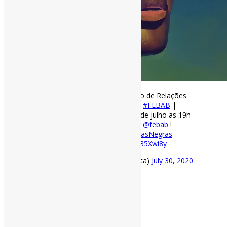
Apresentação do Grupo de Trabalho de Relações
Étnico-Raciais e Decolonialidade da
#FEBAB
|
Participe desse encontro no dia 31 de julho as 19h
(horário de Brasília) no YouTube da
@febab
!
#BibliotecáriosNegros
#BibliotecáriasNegras
#Biblioteconomia
https://t.co/Mpm35Xwi8y
— Pedro Andretta (@pedroisandretta)
July 30, 2020
[ad_2]
Fonte
: Projeto
Informe-CI
Buscador