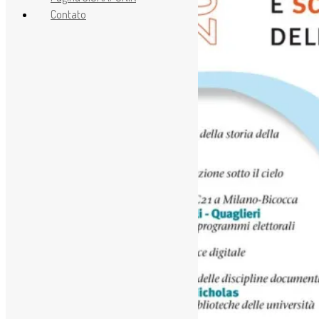
Contato