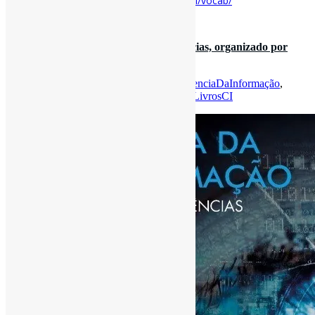
http://www.uel.br/revistas/informacao/tbci/vocab/
16 de setembro de 2021
Ciência da Informação: visões e tendências, organizado por
Maria Beatriz Marques…
Por
Pedro Andretta
em
Informe-CI
Tag
CienciaDaInformação
,
from:pedroisandretta
,
FundamentosDaCI
,
LivrosCI