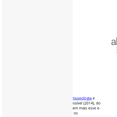
[ad_1]
#Arquivologia
,
#biblioteconomia
,
#museologia
e
ciência da informação: o diálogo possível (2014), do
Prof Carlos Alberto Ávila Araújo | Tem mais esse e-
book grátis! Excelente para abordar os