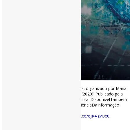
Ciência da Informação: visões e tendências, organizado por Maria
Beatriz Marques e Liliana Esteves Gomes (2020)l Publicado pela
editora Imprensa da Universidade de Coimbra. Disponível também
no ResearchGate #FundamentosEmCI #CiênciaDaInformação
#LivrosCI
researchgate.net/publication/34…
https://t.co/ojK4lzVUe0
[ad_2]