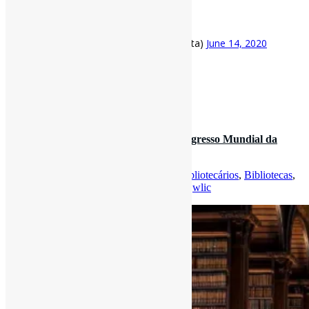
https://t.co/A1RwPpjSP6
pic.twitter.com/aDqNAw2NDS
— Pedro Andretta (@pedroisandretta)
June 14, 2020
[ad_2]
Fonte
: Projeto
Informe-CI
10 de janeiro de 2020
Estão abertas as submissões para o Congresso Mundial da
IFLA sobre Bibliotecas e…
Por
Pedro Andretta
em
Informe-CI
Tag
Bibliotecários
,
Bibliotecas
,
CienciaDaInformação
,
IFLA
,
Informação
,
wlic