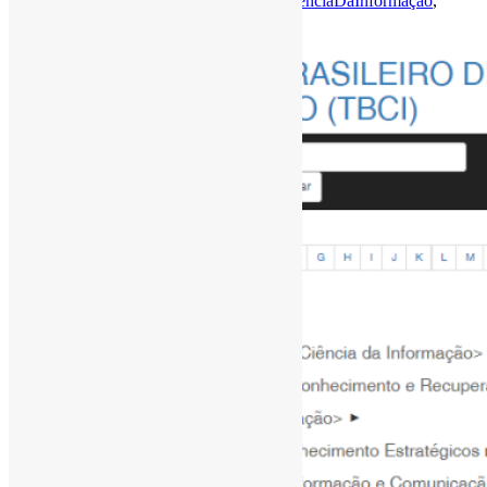
Por
Pedro Andretta
em
Informe-CI
Tag
CienciaDaInformação
,
Tesauros