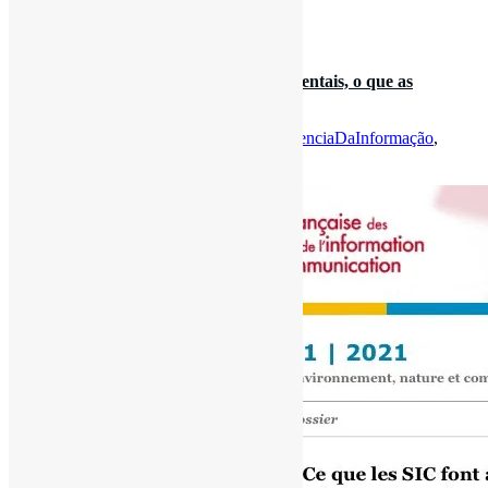
Source
by
Pedro Andretta
28 de fevereiro de 2021
O que a CI fazem às controvérsias ambientais, o que as
controvérsias ambientais …
Por
Pedro Andretta
em
Informe-CI
Tag
CienciaDaInformação
,
MeioAmbiente