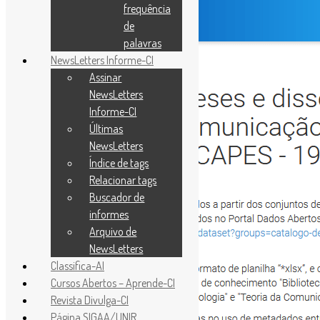
frequência
de
palavras
NewsLetters Informe-CI
Assinar
NewsLetters
Informe-CI
Últimas
NewsLetters
Índice de tags
Relacionar tags
Buscador de
informes
Arquivo de
NewsLetters
Classifica-AI
Cursos Abertos – Aprende-CI
Revista Divulga-CI
Página SIGAA/UNIR