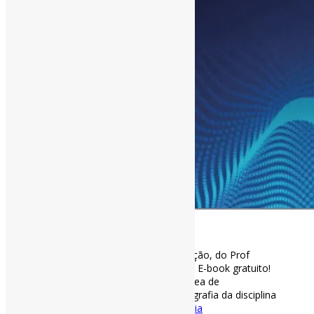
[ad_1]
E-book: O que é ciência da informação, do Prof
Carlos Alberto Ávila Araújo (2018) | E-book gratuito!
Excelente material para pensar a área de
#CiênciaDaInformação
e pra Bibliografia da disciplina
de
#FundamentosdeBiblioteconomia