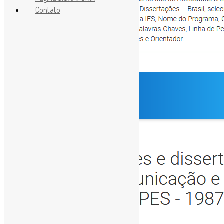
Contato
[ad_1]