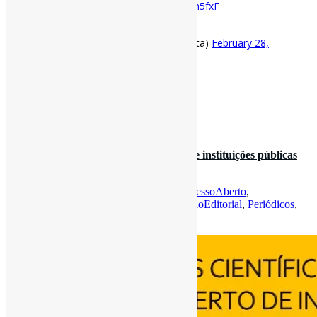
#MeioAmbiente
https://t.co/fD4SQh5fxF
pic.twitter.com/fVZ2RX4bnR
— Pedro Andretta (@pedroisandretta)
February 28,
2021
[ad_2]
Fonte
: Projeto
Informe-CI
25 de fevereiro de 2021
Periódicos científicos de acesso aberto de instituições públicas
brasileiras: co…
Por
Pedro Andretta
em
Informe-CI
Tag
AcessoAberto
,
BoasPráticas
,
CienciaDaInformação
,
GestãoEditorial
,
Periódicos
,
RelatoDeExperiência
,
RevistasCI