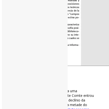
[ad_1]
#Positivismo
em Biblioteconomia
e
#CiênciadaInformação
: notas para uma
aproximação | “A criação de Auguste Comte entrou
em uma fase de questionamento e declínio da
Biblioteconomia a partir da segunda metade do