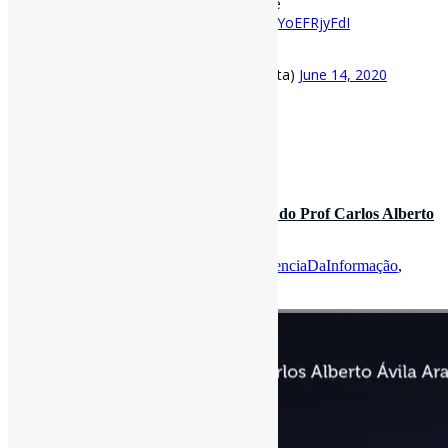
#FundamentosdeBiblioteconomia
e
#CiênciaDaInformação
https://t.co/YoEFRjyFdI
pic.twitter.com/l2VdIPJvCE
— Pedro Andretta (@pedroisandretta)
June 14, 2020
[ad_2]
Fonte
: Projeto
Informe-CI
13 de junho de 2020
E-book: O que é ciência da informação, do Prof Carlos Alberto
Ávila Araújo (2018…
Por
Pedro Andretta
em
Informe-CI
Tag
CienciaDaInformação
,
FundamentosDeBiblioteconomia