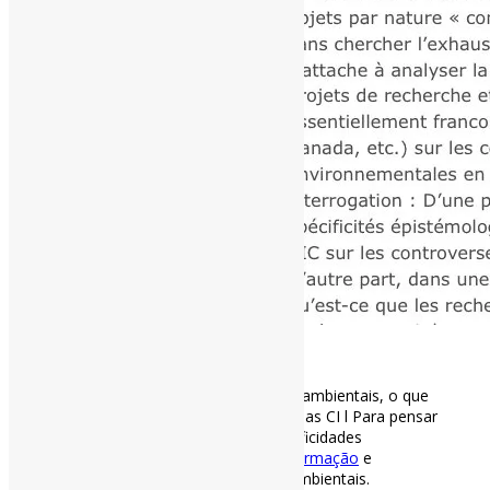
[ad_1]
O que a CI fazem às controvérsias ambientais, o que
as controvérsias ambientais fazem as CI l Para pensar
a relação recíproca entre as especificidades
epistemológicas da
#CiênciaDaInformação
e
Comunicação e as controvérsias ambientais.