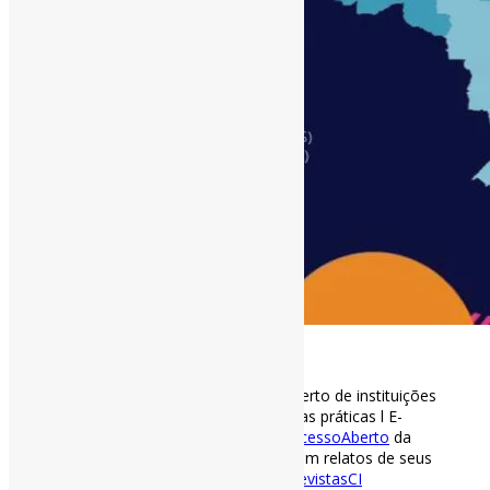
[ad_1]
Periódicos científicos de acesso aberto de instituições
públicas brasileiras: contextos e boas práticas l E-
book aborda os
#Periódicos
de
#AcessoAberto
da
área de
#CiênciaDaInformação
, com relatos de seus
editores.
#RelatoDeExperiência
#RevistasCI