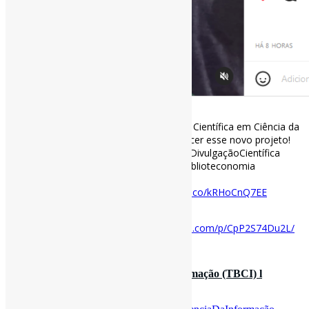
Siga a Divulga-CI – Revista de Divulgação Científica em Ciência da
Informação! Olá pessoas! Venham conhecer esse novo projeto!
No Instagram e TikTok @divulgaci.labci #DivulgaçãoCientífica
#CiênciaDaInformação #Arquivologia #Biblioteconomia
#Museologia
instagram.com/p/CpP2S74Du2L/
https://t.co/kRHoCnQ7EE
[ad_2]
Acesse o item em:
https://www.instagram.com/p/CpP2S74Du2L/
30 de novembro de 2022
Tesauros Brasileiro de Ciência da Informação (TBCI) l
Tesauros iniciado pela Pro…