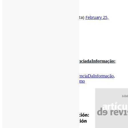
https://t.co/rLJ27ETXoQ
pic.twitter.com/OsRTMFXDgW
— Pedro Andretta (@pedroisandretta)
February 25,
2021
[ad_2]
Fonte
: Projeto
Informe-CI
22 de outubro de 2020
#Positivismo em Biblioteconomia e #CiênciadaInformação:
notas para uma aproximaç…
Por
Pedro Andretta
em
Informe-CI
Tag
CienciaDaInformação
,
FundamentosDeBiblioteconomia
,
Positivismo