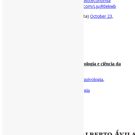
século XX […]”
#FundamentosDeBiblioteconomia
https://t.co/hbnFLR7z7Q
pic.twitter.com/LjujR0ekwb
— Pedro Andretta (@pedroisandretta)
October 23,
2020
[ad_2]
Fonte
: Projeto
Informe-CI
13 de junho de 2020
#Arquivologia, #biblioteconomia, #museologia e ciência da
informação: o diálogo …
Por
Pedro Andretta
em
Informe-CI
Tag
Arquivologia
,
Biblioteconomia
,
CienciaDaInformação
,
FundamentosDeBiblioteconomia
,
Museologia