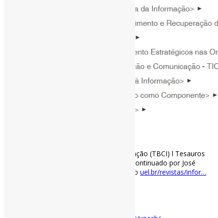
Tesauros Brasileiro de Ciência da Informação (TBCI) l Tesauros
iniciado pela Prof. Lena Vania Pinheiro e continuado por José
Santos! #Tesauros #CiênciaDaInformação
uel.br/revistas/infor…
https://t.co/A7ByJyINN4
[ad_2]
Acesse o item em: