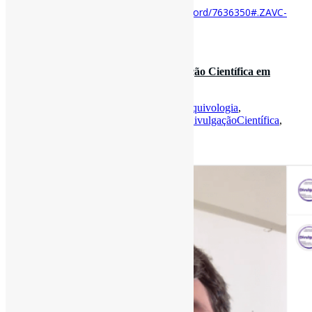
Acesse o item em:
https://zenodo.org/record/7636350#.ZAVC-
K_MLIU
1 de março de 2023
Siga a Divulga-CI – Revista de Divulgação Científica em
Ciência da Informação! O…
Por
Pedro Andretta
em
Informe-CI
Tag
Arquivologia
,
Biblioteconomia
,
CienciaDaInformação
,
DivulgaçãoCientífica
,
Museologia