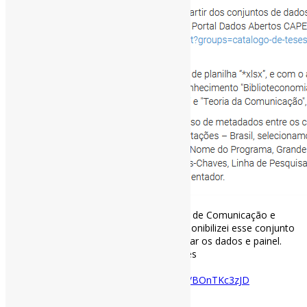
Catálogo de teses e dissertações da área de Comunicação e
Informação – CAPES – 1987 a 2020 l Disponibilizei esse conjunto
de dados no Zenodo! Vale baixar e explorar os dados e painel.
#DadosDePesquisa #Teses #Dissertações
#CiênciaDaInformação #Comunicação
zenodo.org/record/7636350…
https://t.co/BOnTKc3zJD
[ad_2]