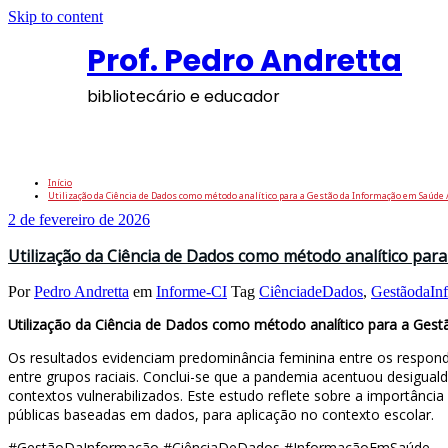
Skip to content
Prof. Pedro Andretta
bibliotecário e educador
Tag: CiênciadeDados
Início
Utilização da Ciência de Dados como método analítico para a Gestão da Informação em Saúde 
2 de fevereiro de 2026
Utilização da Ciência de Dados como método analítico par
Por
Pedro Andretta
em
Informe-CI
Tag
CiênciadeDados
,
GestãodaIn
Utilização da Ciência de Dados como método analítico para a Ges
Os resultados evidenciam predominância feminina entre os respond
entre grupos raciais. Conclui-se que a pandemia acentuou desiguald
contextos vulnerabilizados. Este estudo reflete sobre a importância
públicas baseadas em dados, para aplicação no contexto escolar.
#GestãoDaInformação #CiênciaDeDados #InformaçãoEmSaúde