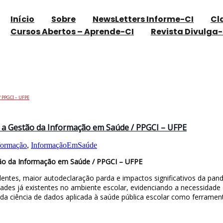
Início
Sobre
NewsLetters Informe-CI
Cl
Cursos Abertos – Aprende-CI
Revista Divulga-
/ PPGCI – UFPE
a a Gestão da Informação em Saúde / PPGCI – UFPE
formação
,
InformaçãoEmSaúde
tão da Informação em Saúde / PPGCI – UFPE
entes, maior autodeclaração parda e impactos significativos da pa
ades já existentes no ambiente escolar, evidenciando a necessidade d
 da ciência de dados aplicada à saúde pública escolar como ferrament