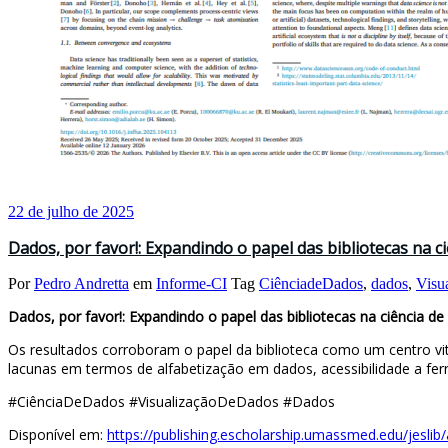
22 de julho de 2025
Dados, por favor!: Expandindo o papel das bibliotecas na ci
Por
Pedro Andretta
em
Informe-CI
Tag
CiênciadeDados
,
dados
,
Visu
Dados, por favor!: Expandindo o papel das bibliotecas na ciência de 
Os resultados corroboram o papel da biblioteca como um centro vita
lacunas em termos de alfabetização em dados, acessibilidade a fe
#CiênciaDeDados #VisualizaçãoDeDados #Dados
Disponível em:
https://publishing.escholarship.umassmed.edu/jeslib/a