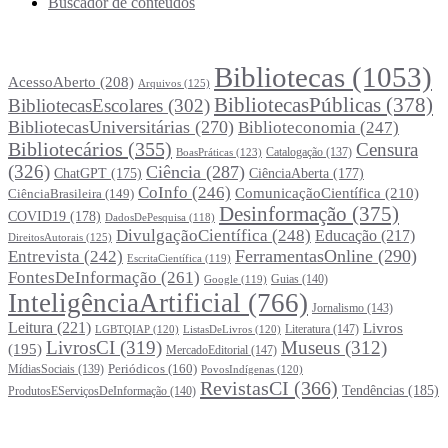
Buscador de conteúdos
Principais Tags (Assuntos)
Bibliotecas
(1053)
AcessoAberto
(208)
Arquivos
(125)
BibliotecasPúblicas
(378)
BibliotecasEscolares
(302)
BibliotecasUniversitárias
(270)
Biblioteconomia
(247)
Bibliotecários
(355)
Censura
Catalogação
(137)
BoasPráticas
(123)
(326)
Ciência
(287)
ChatGPT
(175)
CiênciaAberta
(177)
CoInfo
(246)
ComunicaçãoCientífica
(210)
CiênciaBrasileira
(149)
Desinformação
(375)
COVID19
(178)
DadosDePesquisa
(118)
DivulgaçãoCientífica
(248)
Educação
(217)
DireitosAutorais
(125)
FerramentasOnline
(290)
Entrevista
(242)
EscritaCientífica
(119)
FontesDeInformação
(261)
Guias
(140)
Google
(119)
InteligênciaArtificial
(766)
Jornalismo
(143)
Leitura
(221)
Livros
Literatura
(147)
LGBTQIAP
(120)
ListasDeLivros
(120)
LivrosCI
(319)
Museus
(312)
(195)
MercadoEditorial
(147)
Periódicos
(160)
MídiasSociais
(139)
PovosIndígenas
(120)
RevistasCI
(366)
Tendências
(185)
ProdutosEServiçosDeInformação
(140)
Estatísticas