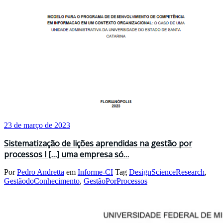
23 de março de 2023
Sistematização de lições aprendidas na gestão por
processos l […] uma empresa só…
Por
Pedro Andretta
em
Informe-CI
Tag
DesignScienceResearch
,
GestãodoConhecimento
,
GestãoPorProcessos