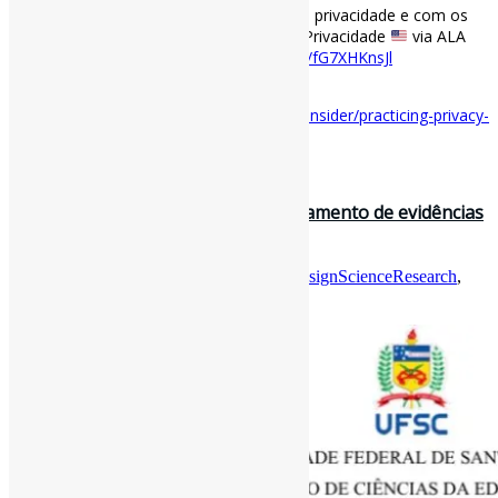
preocupam-se profundamente com a sua privacidade e com os
direitos que ela protege.” #Letramento #Privacidade
via ALA
acrl.ala.org/acrlinsider/pr…
pic.twitter.com/fG7XHKnsJl
[ad_2]
Acesse o item em:
https://acrl.ala.org/acrlinsider/practicing-privacy-
literacy-in-academic-libraries/
15 de fevereiro de 2023
COM.PRIVACY: modelo para gerenciamento de evidências
de proteção e privacidade d…
Por
Pedro Andretta
em
Informe-CI
Tag
DesignScienceResearch
,
LGPD
,
Privacidade