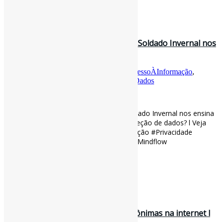
Curadoria:
Projeto Informe-CI
10 de abril de 2022
O que o filme do Capitão América: O Soldado Invernal nos
ensina sobre acesso à i…
Por
Pedro Andretta
em
Informe-CI
Tag
AcessoÀInformação
,
ListasDeFilmes
,
Privacidade
,
ProteçãoDeDados
[ad_1]
O que o filme do Capitão América: O Soldado Invernal nos ensina
sobre acesso à informação, poder e proteção de dados? l Veja
outros filmes também! #AcessoÀInformação #Privacidade
#ListasDeFilmes #ProteçãoDeDados via Mindflow
blogs.unicamp.br/mindflow/o-que…
[ad_2]
Curadoria:
Projeto Informe-CI
6 de abril de 2022
O mundo secreto das confissões anônimas na internet l