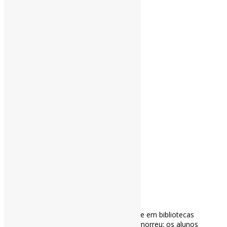
[ad_1]
Praticando o letramento sobre privacidade em bibliotecas
universitárias (2023) l “A privacidade não morreu: os alunos