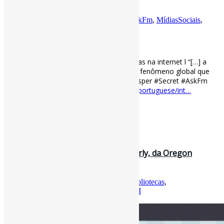
“[…] a tendência das pág…
Por
Pedro Andretta
em
Informe-CI
Tag
AskFm
,
MídiasSociais
,
Privacidade
,
Sarahah
,
Secret
,
Whisper
[ad_1]
O mundo secreto das confissões anônimas na internet l “[…] a
tendência das páginas de confissão é um fenômeno global que
continua evoluindo.” #MídiasSociais #Whisper #Secret #AskFm
#Sarahah #Privacidade via BBC
bbc.com/portuguese/int…
[ad_2]
Curadoria:
Projeto Informe-CI
31 de março de 2022
Lançada nova edição da OLA Quarterly, da Oregon
Library Association l Edição tem…
Por
Pedro Andretta
em
Informe-CI
Tag
Bibliotecas
,
Confidencialidade
,
Privacidade
,
RevistasCI