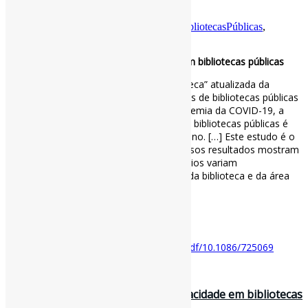
públicas
Por
Pedro Andretta
em
Informe-CI
Tag
BibliotecasPúblicas
,
Privacidade
Proteções de privacidade dos usuários em bibliotecas públicas
Com a “Declaração de Direitos da Biblioteca” atualizada da
American Library Association e os serviços de bibliotecas públicas
cada vez mais online em resposta à pandemia da COVID-19, a
proteção da privacidade dos usuários nas bibliotecas públicas é
um tópico de estudo importante e oportuno. […] Este estudo é o
primeiro deste tipo sobre este tema. Nossos resultados mostram
que as proteções à privacidade dos usuários variam
drasticamente dependendo do tamanho da biblioteca e da área
de serviço.
#BibliotecasPúblicas #Privacidade
Disponível em:
https://www.journals.uchicago.edu/doi/epdf/10.1086/725069
18 de setembro de 2023
Praticando o letramento sobre privacidade em bibliotecas