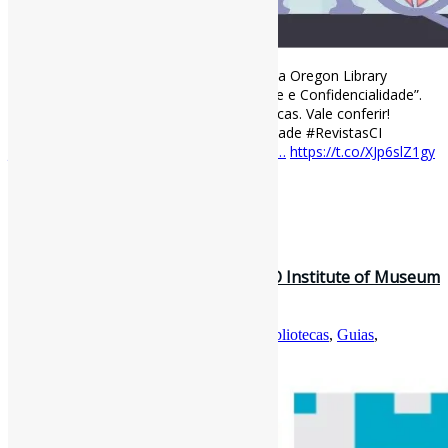
Lançada nova edição da OLA Quarterly, da Oregon Library
Association l Edição temática: “Privacidade e Confidencialidade”.
Discussões sobre Privacidade em bibliotecas. Vale conferir!
#Bibliotecas #Privacidade #Confidencialidade #RevistasCI
journals3.oregondigital.org/olaq/issue/vie…
https://t.co/XJp6slZ1gy
[ad_2]
Curadoria:
Projeto Informe-CI
16 de março de 2022
Guia de Campo sobre Privacidade l O Institute of Museum
and Library Services, em…
Por
Pedro Andretta
em
Informe-CI
Tag
Bibliotecas
,
Guias
,
Privacidade