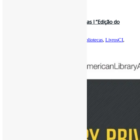
Curadoria:
Projeto Informe-CI
7 de março de 2022
Políticas de privacidade em Bibliotecas l “Edição do
Library Technology Reports,…
Por
Pedro Andretta
em
Informe-CI
Tag
Bibliotecas
,
LivrosCI
,
Privacidade