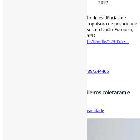
COM.PRIVACY: modelo para gerenciamento de evidências de
proteção e privacidade de dados l “A Lei propulsora de privacidade
de dados foi a GDPR, aplicável aos 27 países da União Europeia,
sancionada em 2016 […] #Privacidade #LGPD
#DesignScienceResearch
repositorio.ufsc.br/handle/1234567…
https://t.co/IXnbpyTSi9
[ad_2]
Acesse o item em:
https://repositorio.ufsc.br/handle/123456789/244465
28 de maio de 2022
Sites e aplicativos educacionais brasileiros coletaram e
compartilharam dados de…
Por
Pedro Andretta
em
Informe-CI
Tag
Privacidade