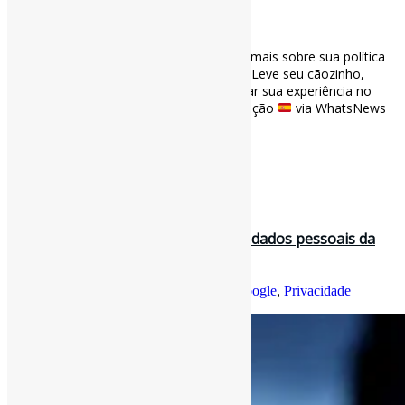
[ad_1]
Twitter apresenta jogo online para saber mais sobre sua política
de #privacidade l Conheça o PrivaCidade! Leve seu cãozinho,
Dado, ao parque […] e aprenda a controlar sua experiência no
#Twitter ao longo do caminho. #Gamificação
via WhatsNews
wwwhatsnew.com/2022/05/12/twi…
[ad_2]
Curadoria:
Projeto Informe-CI
5 de maio de 2022
Como pedir para o Google remover dados pessoais da
busca l “Recurso pode fazer c…
Por
Pedro Andretta
em
Informe-CI
Tag
Google
,
Privacidade