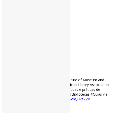
Guia de Campo sobre Privacidade l O Institute of Museum and
Library Services, em parceria com a American Library Association
lançaram alguns guias para aprimorar políticas e práticas de
privacidade em Bibliotecas. #Privacidade #Bibliotecas #Guias via
ALA
ala.org/advocacy/priva…
https://t.co/6cnQu2sZZv
[ad_2]