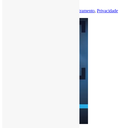
universitárias (2023) l…
Por
Pedro Andretta
em
Informe-CI
Tag
Letramento
,
Privacidade