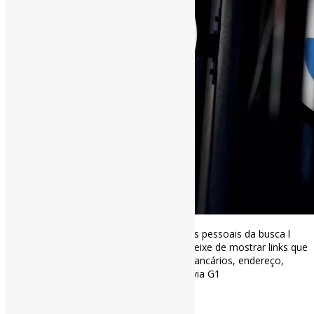
Como pedir para o Google remover dados pessoais da busca l
“Recurso pode fazer com que buscador deixe de mostrar links que
levem a informações como CPF, dados bancários, endereço,
telefone e e-mail” #Google #Privacidade via G1
g1.globo.com/tecnologia/not…
[ad_2]