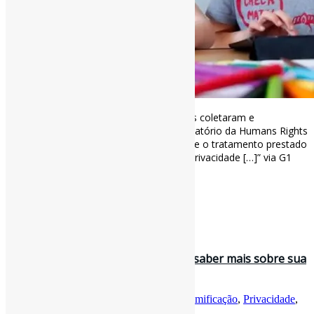
Sites e aplicativos educacionais brasileiros coletaram e
compartilharam dados de crianças, diz relatório da Humans Rights
Watch l “Relatório analisou cada produto e o tratamento prestado
a dados coletados com as políticas de #privacidade […]” via G1
g1.globo.com/educacao/notic…
[ad_2]
Curadoria:
Projeto Informe-CI
12 de maio de 2022
Twitter apresenta jogo online para saber mais sobre sua
política de #privacidade…
Por
Pedro Andretta
em
Informe-CI
Tag
Gamificação
,
Privacidade
,
Twitter