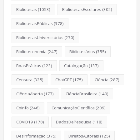
Bibliotecas
(1053)
BibliotecasEscolares
(302)
BibliotecasPúblicas
(378)
BibliotecasUniversitárias
(270)
Biblioteconomia
(247)
Bibliotecários
(355)
BoasPráticas
(123)
Catalogação
(137)
Censura
(325)
ChatGPT
(175)
Ciência
(287)
CiênciaAberta
(177)
CiênciaBrasileira
(149)
CoInfo
(246)
ComunicaçãoCientífica
(209)
COVID19
(178)
DadosDePesquisa
(118)
Desinformação
(375)
DireitosAutorais
(125)