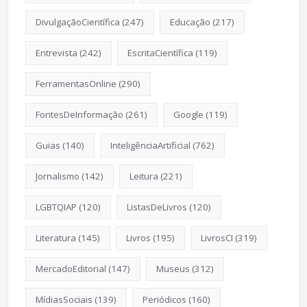
DivulgaçãoCientífica
(247)
Educação
(217)
Entrevista
(242)
EscritaCientífica
(119)
FerramentasOnline
(290)
FontesDeInformação
(261)
Google
(119)
Guias
(140)
InteligênciaArtificial
(762)
Jornalismo
(142)
Leitura
(221)
LGBTQIAP
(120)
ListasDeLivros
(120)
Literatura
(145)
Livros
(195)
LivrosCI
(319)
MercadoEditorial
(147)
Museus
(312)
MídiasSociais
(139)
Periódicos
(160)