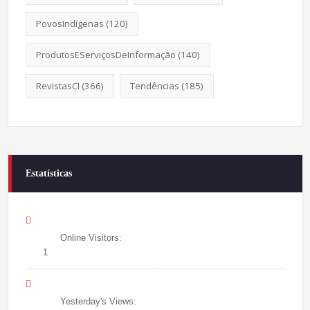
PovosIndígenas
(120)
ProdutosEServiçosDeInformação
(140)
RevistasCI
(366)
Tendências
(185)
Estatísticas
Online Visitors:
1
Yesterday's Views: