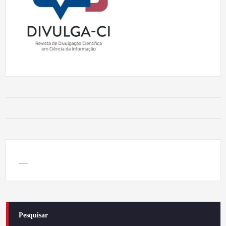
___
Pesquisar