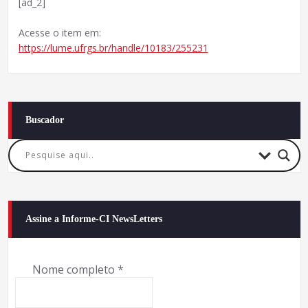
[ad_2]
Acesse o item em:
https://lume.ufrgs.br/handle/10183/255231
Buscador
Assine a Informe-CI NewsLetters
Nome completo
*