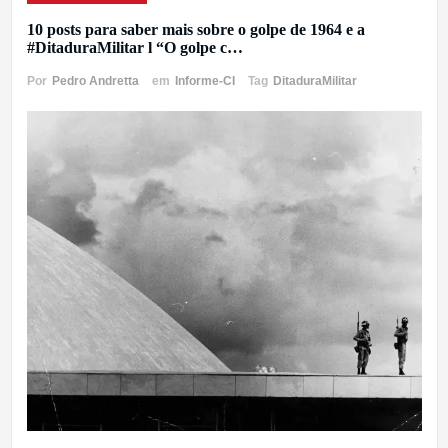
10 posts para saber mais sobre o golpe de 1964 e a
#DitaduraMilitar l “O golpe c…
Por
Pedro Andretta
em
Informe-CI
Tag
DitaduraMilitar