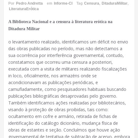
Por
Pedro Andretta
em
Informe-CI
Tag
Censura
,
DitaduraMilitar
,
LiteraturaErótica
A Biblioteca Nacional e a censura à literatura erótica na
Ditadura Militar
o levantamento realizado, identificamos um déficit no envio
das obras publicadas no período, mas não detectamos a
sua ocorrência por interferência governamental, contudo,
constatamos que ocorreu uma censura a posteriori,
executada com a visita de militares realizando fiscalizações
in loco, oficialmente, nos armazéns onde se
acondicionavam as publicações periódicas, e
camufladamente, como pesquisadores habituais buscando
publicações bibliográficas desaprovadas pelo governo.
Também identificamos ações realizadas por bibliotecários,
visando à proteção de obras proibidas, tais como:
ocultamento em cofre e armário, retirada de fichas de
identificação do catálogo dicionário, mudança física de
obras de estantes e seção. Concluímos que houve ação
governamental de tentativa de subtração de acervo, embora