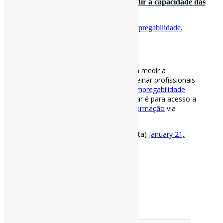
LinkedIn como fonte de dados para medir a capacidade das
universidades de treina…
Por
Pedro Andretta
em
Informe-CI
Tag
empregabilidade
,
FontesDeInformação
,
Linkedin
[ad_1]
LinkedIn como fonte de dados para medir a
capacidade das universidades de treinar profissionais
| “O
#LinkedIn
é para dados de
#empregabilidade
universitária, o que o Google Scholar é para acesso a
dados acadêmicos.”
#FontesDeInformação
via
SciELO
https://t.co/t9DrGKBzO9
— Pedro Andretta (@pedroisandretta)
January 21,
2021
[ad_2]
Fonte
: Projeto
Informe-CI
Buscador