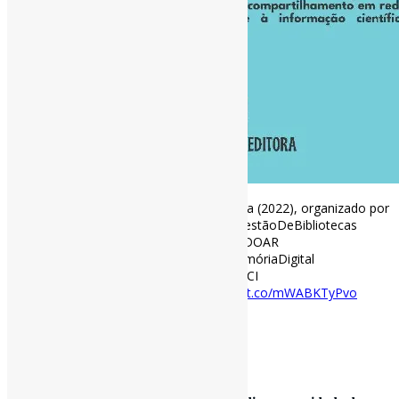
Desafios e aplicações em Biblioteconomia (2022), organizado por
Alexandre Oliveira de Meira Gusmão l #GestãoDeBibliotecas
#MarketingEmBibliotecas #ROAR #OpenDOAR
#ServiçosDeReferência #FakeNews #MemóriaDigital
#Empregabilidade #Bibliotecários #LivrosCI
eprints.rclis.org/43463/1/DESAFI…
https://t.co/mWABKTyPvo
[ad_2]
Curadoria:
Projeto Informe-CI
21 de janeiro de 2021