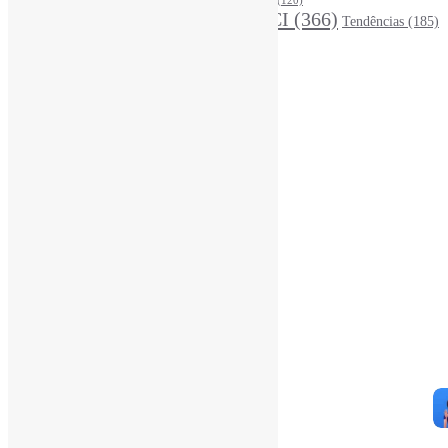
MídiasSociais
(139)
PovosIndígenas
(120)
RevistasCI
(366)
Tendências
(185)
ProdutosEServiçosDeInformação
(140)
Estatísticas
Online Visitors:
3
Yesterday's Views:
484
Last 7 Days Views:
3.623
Last 30 Days Views:
21.536
Last 365 Days Views:
167.063
Total Views:
345.078
Total Visitors:
340.278
Total Page Views:
10
Total Posts:
15.721