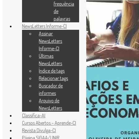
frequência
de
palavras
NewsLetters Informe-CI
Assinar
NewsLetters
Informe-CI
Últimas
NewsLetters
Índice de tags
Relacionar tags
Buscador de
informes
Arquivo de
NewsLetters
Classifica-AI
Cursos Abertos – Aprende-CI
Revista Divulga-CI
Página SIGAA/UNIR