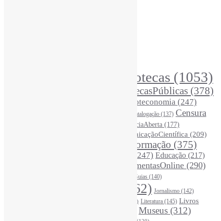
Informe-CI
Assinar NewsLetters Informe-CI
Busca por conteúdos
Índice de tags
Buscador de conteúdos
Principais Tags (Assuntos)
Bibliotecas
(1053)
AcessoAberto
(208)
Arquivos
(125)
BibliotecasPúblicas
(378)
BibliotecasEscolares
(302)
BibliotecasUniversitárias
(270)
Biblioteconomia
(247)
Bibliotecários
(355)
Censura
Catalogação
(137)
BoasPráticas
(123)
(325)
Ciência
(287)
ChatGPT
(175)
CiênciaAberta
(177)
CoInfo
(246)
ComunicaçãoCientífica
(209)
CiênciaBrasileira
(149)
Desinformação
(375)
COVID19
(178)
DadosDePesquisa
(118)
DivulgaçãoCientífica
(247)
Educação
(217)
DireitosAutorais
(125)
FerramentasOnline
(290)
Entrevista
(242)
EscritaCientífica
(119)
FontesDeInformação
(261)
Guias
(140)
Google
(119)
InteligênciaArtificial
(762)
Jornalismo
(142)
Leitura
(221)
Livros
Literatura
(145)
LGBTQIAP
(120)
ListasDeLivros
(120)
LivrosCI
(319)
Museus
(312)
(195)
MercadoEditorial
(147)
Periódicos
(160)