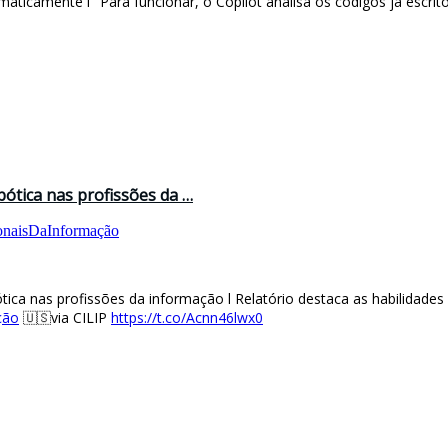
ticamente l "Para funcionar, o Copilot analisa os códigos já escri
ótica nas profissões da …
ionaisDaInformação
ca nas profissões da informação l Relatório destaca as habilidades
ção
🇺🇸via CILIP
https://t.co/Acnn46lwx0