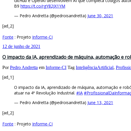
GitHub e OpenAI desenvolvem AI que completa códigos automa
B9
https://t.co/rgY82JX1YM
— Pedro Andretta (@pedroisandretta)
June 30, 2021
[ad_2]
Fonte
: Projeto
Informe-CI
12 de junho de 2021
O impacto da IA, aprendizado de máquina, automação e rob
Por
Pedro Andretta
em
Informe-CI
Tag
InteligênciaArtificial
,
Profiss
[ad_1]
O impacto da IA, aprendizado de máquina, automação e robóti
atuar na 4ª Revolução Industrial.
#IA
#ProfissionalDaInforma
— Pedro Andretta (@pedroisandretta)
June 13, 2021
[ad_2]
Fonte
: Projeto
Informe-CI