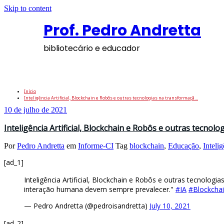
Skip to content
Prof. Pedro Andretta
bibliotecário e educador
Tag: InteligênciaArtificial
Início
Inteligência Artificial, Blockchain e Robôs e outras tecnologias na transformaçã…
10 de julho de 2021
Inteligência Artificial, Blockchain e Robôs e outras tecnol
Por
Pedro Andretta
em
Informe-CI
Tag
blockchain
,
Educação
,
Intelig
[ad_1]
Inteligência Artificial, Blockchain e Robôs e outras tecnolog
interação humana devem sempre prevalecer."
#IA
#Blockcha
— Pedro Andretta (@pedroisandretta)
July 10, 2021
[ad_2]