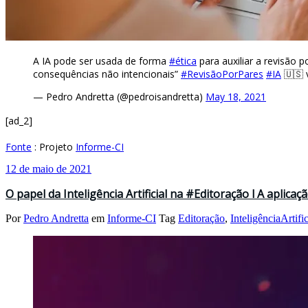
A IA pode ser usada de forma
#ética
para auxiliar a revisão 
consequências não intencionais”
#RevisãoPorPares
#IA
🇺🇸 
— Pedro Andretta (@pedroisandretta)
May 18, 2021
[ad_2]
Fonte
: Projeto
Informe-CI
12 de maio de 2021
O papel da Inteligência Artificial na #Editoração l A aplic
Por
Pedro Andretta
em
Informe-CI
Tag
Editoração
,
InteligênciaArtific