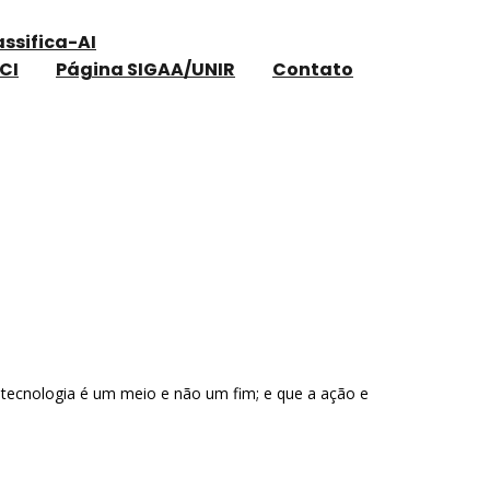
assifica-AI
CI
Página SIGAA/UNIR
Contato
 tecnologia é um meio e não um fim; e que a ação e