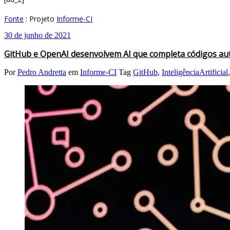
Fonte
: Projeto
Informe-CI
30 de junho de 2021
GitHub e OpenAI desenvolvem AI que completa códigos au
Por
Pedro Andretta
em
Informe-CI
Tag
GitHub
,
InteligênciaArtificial