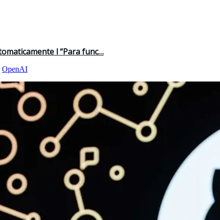
tomaticamente l “Para func…
,
OpenAI