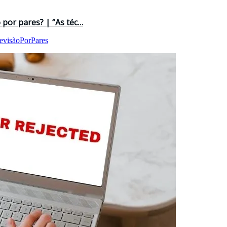
 por pares? | “As téc…
evisãoPorPares