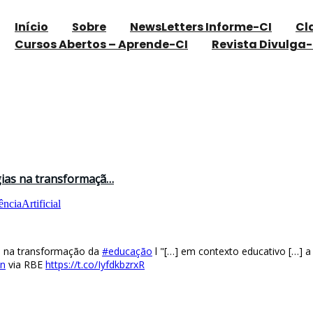
Início
Sobre
NewsLetters Informe-CI
Cl
Cursos Abertos – Aprende-CI
Revista Divulga-
ogias na transformaçã…
ênciaArtificial
ias na transformação da
#educação
l "[…] em contexto educativo […] a
in
via RBE
https://t.co/IyfdkbzrxR