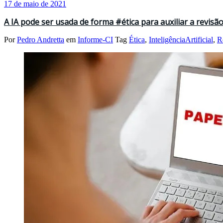
17 de maio de 2021
A IA pode ser usada de forma #ética para auxiliar a revisão
Por
Pedro Andretta
em
Informe-CI
Tag
Ética
,
InteligênciaArtificial
,
R