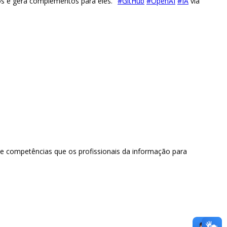
tos e gera complementos para eles."
#GitHub
#OpenAI
#IA
via
 e competências que os profissionais da informação para