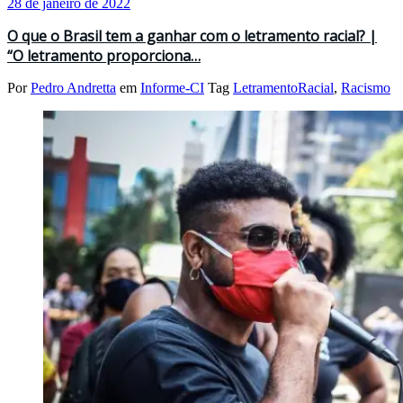
28 de janeiro de 2022
O que o Brasil tem a ganhar com o letramento racial? |
“O letramento proporciona…
Por
Pedro Andretta
em
Informe-CI
Tag
LetramentoRacial
,
Racismo