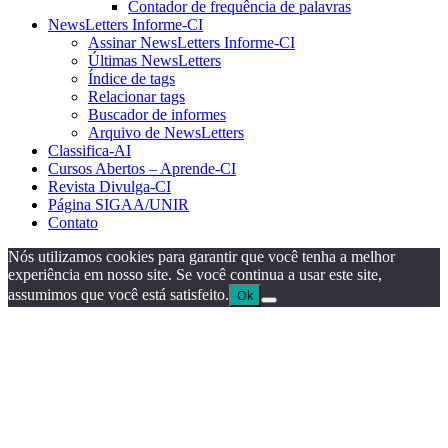
Contador de frequência de palavras
NewsLetters Informe-CI
Assinar NewsLetters Informe-CI
Últimas NewsLetters
Índice de tags
Relacionar tags
Buscador de informes
Arquivo de NewsLetters
Classifica-AI
Cursos Abertos – Aprende-CI
Revista Divulga-CI
Página SIGAA/UNIR
Contato
Nós utilizamos cookies para garantir que você tenha a melhor
experiência em nosso site. Se você continua a usar este site,
assumimos que você está satisfeito.
Ok