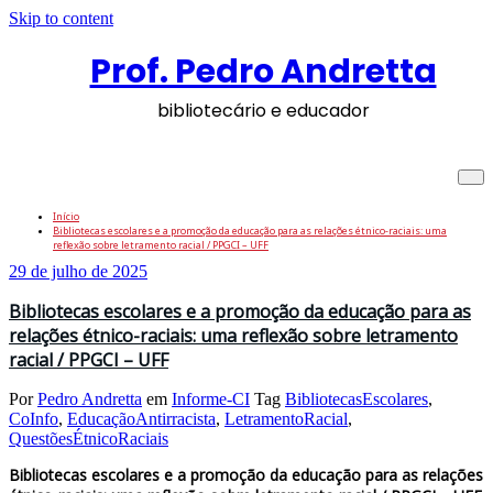
Skip to content
Prof. Pedro Andretta
bibliotecário e educador
Tag: LetramentoRacial
Início
Bibliotecas escolares e a promoção da educação para as relações étnico-raciais: uma
reflexão sobre letramento racial / PPGCI – UFF
29 de julho de 2025
Bibliotecas escolares e a promoção da educação para as
relações étnico-raciais: uma reflexão sobre letramento
racial / PPGCI – UFF
Por
Pedro Andretta
em
Informe-CI
Tag
BibliotecasEscolares
,
CoInfo
,
EducaçãoAntirracista
,
LetramentoRacial
,
QuestõesÉtnicoRaciais
Bibliotecas escolares e a promoção da educação para as relações