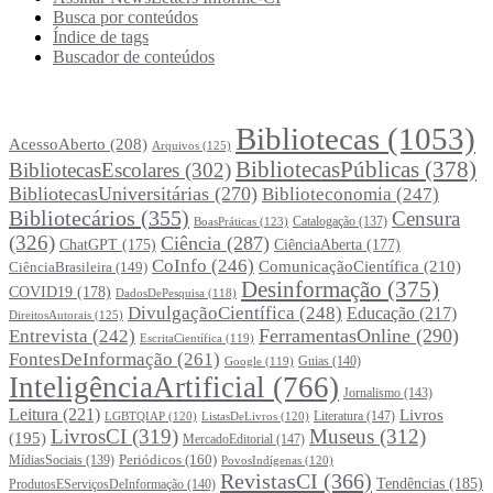
Busca por conteúdos
Índice de tags
Buscador de conteúdos
Principais Tags (Assuntos)
Bibliotecas
(1053)
AcessoAberto
(208)
Arquivos
(125)
BibliotecasPúblicas
(378)
BibliotecasEscolares
(302)
BibliotecasUniversitárias
(270)
Biblioteconomia
(247)
Bibliotecários
(355)
Censura
Catalogação
(137)
BoasPráticas
(123)
(326)
Ciência
(287)
ChatGPT
(175)
CiênciaAberta
(177)
CoInfo
(246)
ComunicaçãoCientífica
(210)
CiênciaBrasileira
(149)
Desinformação
(375)
COVID19
(178)
DadosDePesquisa
(118)
DivulgaçãoCientífica
(248)
Educação
(217)
DireitosAutorais
(125)
FerramentasOnline
(290)
Entrevista
(242)
EscritaCientífica
(119)
FontesDeInformação
(261)
Guias
(140)
Google
(119)
InteligênciaArtificial
(766)
Jornalismo
(143)
Leitura
(221)
Livros
Literatura
(147)
LGBTQIAP
(120)
ListasDeLivros
(120)
LivrosCI
(319)
Museus
(312)
(195)
MercadoEditorial
(147)
Periódicos
(160)
MídiasSociais
(139)
PovosIndígenas
(120)
RevistasCI
(366)
Tendências
(185)
ProdutosEServiçosDeInformação
(140)