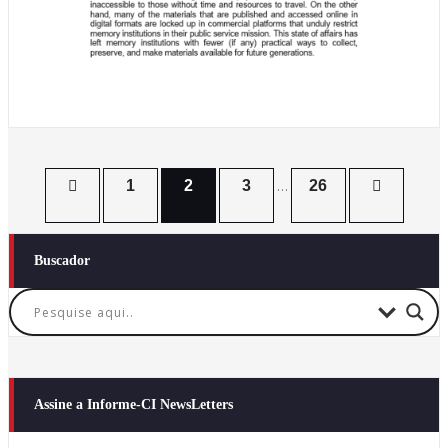
Paginação
1
2
3
…
26
de
Buscador
posts
Assine a Informe-CI NewsLetters