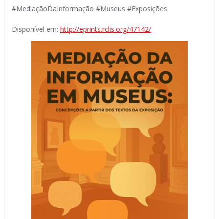
#MediaçãoDaInformação #Museus #Exposições
Disponível em:
http://eprints.rclis.org/47142/