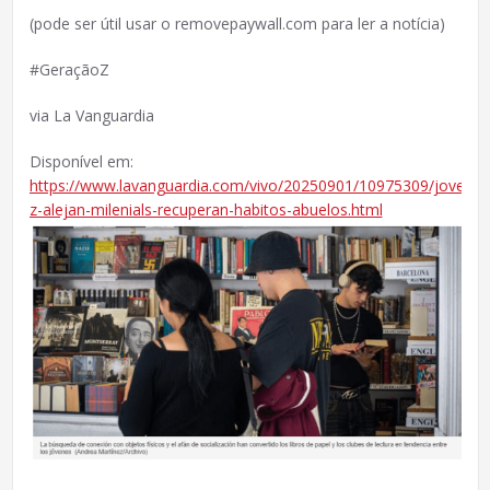
(pode ser útil usar o removepaywall.com para ler a notícia)
#GeraçãoZ
via La Vanguardia
Disponível em:
https://www.lavanguardia.com/vivo/20250901/10975309/jovenes
z-alejan-milenials-recuperan-habitos-abuelos.html