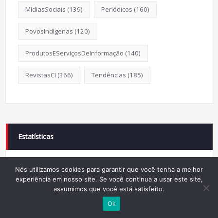
MídiasSociais
(139)
Periódicos
(160)
PovosIndígenas
(120)
ProdutosEServiçosDeInformação
(140)
RevistasCI
(366)
Tendências
(185)
Estatísticas
Nós utilizamos cookies para garantir que você tenha a melhor
experiência em nosso site. Se você continua a usar este site,
Online Visitors:
assumimos que você está satisfeito.
3
Ok