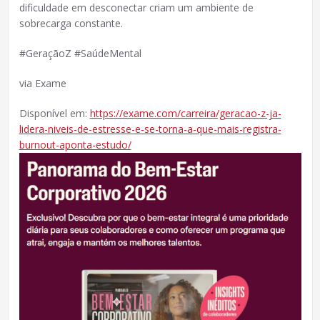
dificuldade em desconectar criam um ambiente de
sobrecarga constante.
#GeraçãoZ #SaúdeMental
via Exame
Disponível em:
https://exame.com/carreira/geracao-z-ja-
lidera-niveis-de-estresse-e-se-torna-a-que-mais-registra-
burnout-aponta-estudo/