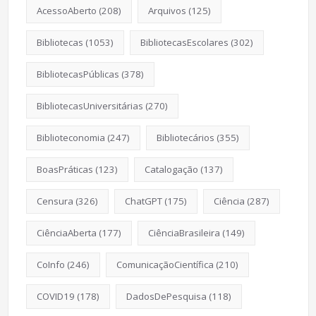
AcessoAberto
(208)
Arquivos
(125)
Bibliotecas
(1053)
BibliotecasEscolares
(302)
BibliotecasPúblicas
(378)
BibliotecasUniversitárias
(270)
Biblioteconomia
(247)
Bibliotecários
(355)
BoasPráticas
(123)
Catalogação
(137)
Censura
(326)
ChatGPT
(175)
Ciência
(287)
CiênciaAberta
(177)
CiênciaBrasileira
(149)
CoInfo
(246)
ComunicaçãoCientífica
(210)
COVID19
(178)
DadosDePesquisa
(118)