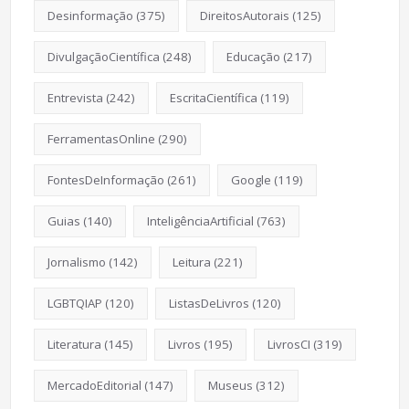
Desinformação
(375)
DireitosAutorais
(125)
DivulgaçãoCientífica
(248)
Educação
(217)
Entrevista
(242)
EscritaCientífica
(119)
FerramentasOnline
(290)
FontesDeInformação
(261)
Google
(119)
Guias
(140)
InteligênciaArtificial
(763)
Jornalismo
(142)
Leitura
(221)
LGBTQIAP
(120)
ListasDeLivros
(120)
Literatura
(145)
Livros
(195)
LivrosCI
(319)
MercadoEditorial
(147)
Museus
(312)