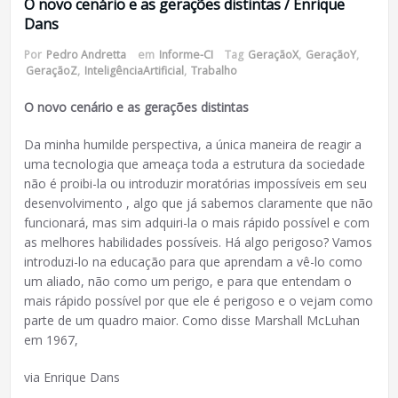
O novo cenário e as gerações distintas / Enrique
Dans
Por
Pedro Andretta
em
Informe-CI
Tag
GeraçãoX
,
GeraçãoY
,
GeraçãoZ
,
InteligênciaArtificial
,
Trabalho
O novo cenário e as gerações distintas
Da minha humilde perspectiva, a única maneira de reagir a
uma tecnologia que ameaça toda a estrutura da sociedade
não é proibi-la ou introduzir moratórias impossíveis em seu
desenvolvimento , algo que já sabemos claramente que não
funcionará, mas sim adquiri-la o mais rápido possível e com
as melhores habilidades possíveis. Há algo perigoso? Vamos
introduzi-lo na educação para que aprendam a vê-lo como
um aliado, não como um perigo, e para que entendam o
mais rápido possível por que ele é perigoso e o vejam como
parte de um quadro maior. Como disse Marshall McLuhan
em 1967,
via Enrique Dans