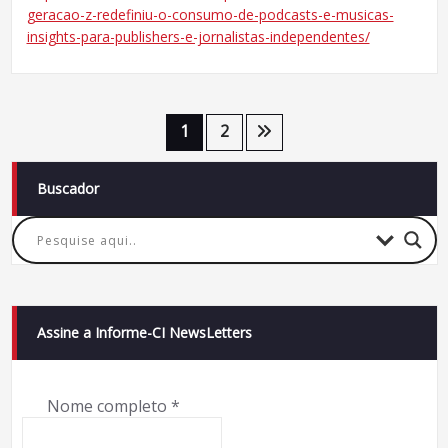
geracao-z-redefiniu-o-consumo-de-podcasts-e-musicas-
insights-para-publishers-e-jornalistas-independentes/
Paginação
1
2
de
Buscador
posts
Assine a Informe-CI NewsLetters
Nome completo
*