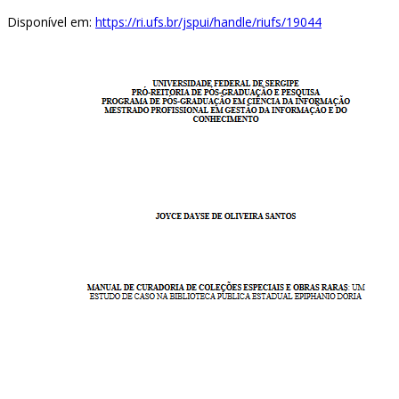
Disponível em:
https://ri.ufs.br/jspui/handle/riufs/19044