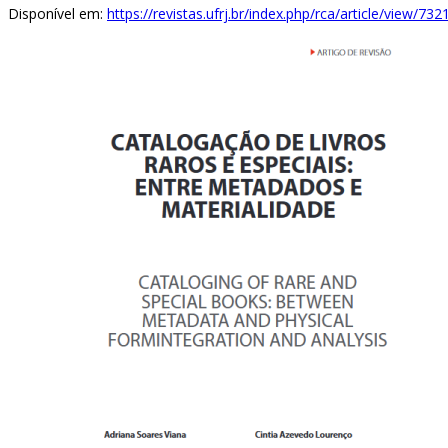
Disponível em:
https://revistas.ufrj.br/index.php/rca/article/view/732