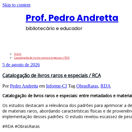
Skip to content
Prof. Pedro Andretta
bibliotecário e educador
Tag: ObrasRaras
Início
Catalogação de livros raros e especiais / RCA
5 de agosto de 2026
Catalogação de livros raros e especiais / RCA
Por
Pedro Andretta
em
Informe-CI
Tag
ObrasRaras
,
RDA
Catalogação de livros raros e especiais: entre metadados e materia
Os estudos destacam a relevância dos padrões para aprimorar a des
de materiais raros, abordando características físicas e de proven
implementação desses padrões. O estudo revelou escassez de pesq
#RDA #ObrasRaras