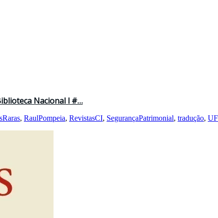
iblioteca Nacional l #…
sRaras
,
RaulPompeia
,
RevistasCI
,
SegurançaPatrimonial
,
tradução
,
U