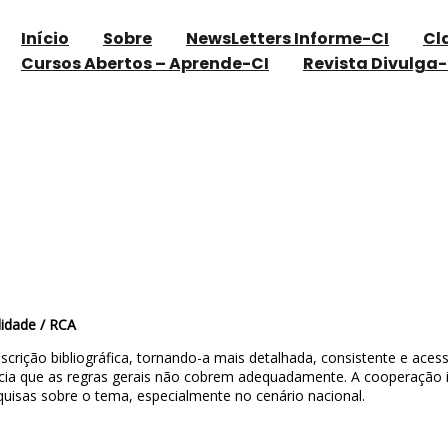
Início
Sobre
NewsLetters Informe-CI
Cl
Cursos Abertos – Aprende-CI
Revista Divulga-
lidade / RCA
crição bibliográfica, tornando-a mais detalhada, consistente e ace
iência que as regras gerais não cobrem adequadamente. A cooperação 
uisas sobre o tema, especialmente no cenário nacional.