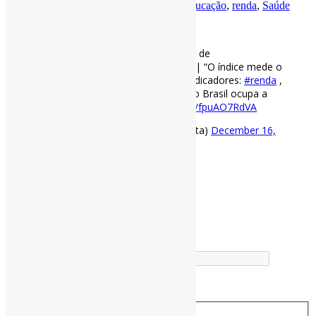
Por
Pedro Andretta
em
Informe-CI
Tag
Educação
,
renda
,
Saúde
[ad_1]
Brasil cai cinco posições no ranking de
desenvolvimento humano da ONU | “O índice mede o
progresso de 189 países em três indicadores:
#renda
,
#educação
e
#saúde
. Atualmente, o Brasil ocupa a
84ª posição.” via Exame
https://t.co/fpuAO7RdVA
— Pedro Andretta (@pedroisandretta)
December 16,
2020
[ad_2]
Fonte
: Projeto
Informe-CI
Buscador