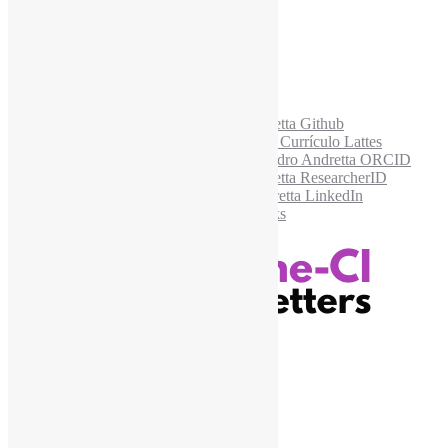
Acesse também
Recursos Informe-CI
Informe-CI
Assinar NewsLetters Informe-CI
Busca por conteúdos
Índice de tags
Buscador de conteúdos