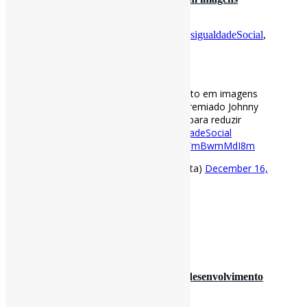
impressionantes l Para fotógr…
Por
Pedro Andretta
em
Informe-CI
Tag
DesigualdadeSocial
,
Fotografias
,
renda
[ad_1]
A desigualdade brasileira vista do alto em imagens
impressionantes l Para fotógrafo premiado Johnny
Miller, país se desviou do caminho para reduzir
disparidade de
#renda
.
#DesigualdadeSocial
#Fotografias
via BBC
https://t.co/WmBwmMdI8m
— Pedro Andretta (@pedroisandretta)
December 16,
2020
[ad_2]
Fonte
: Projeto
Informe-CI
16 de dezembro de 2020
Brasil cai cinco posições no ranking de desenvolvimento
humano da ONU | “O índic…