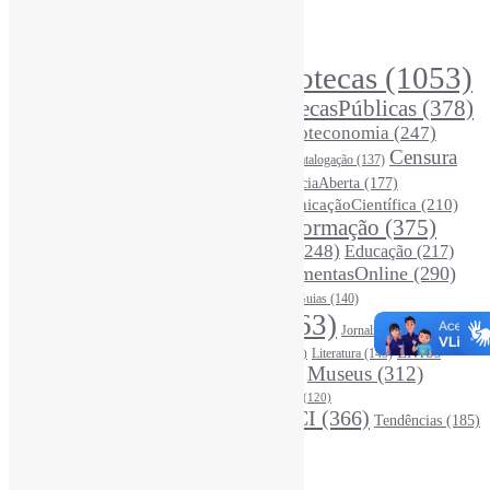
Principais Tags (Assuntos)
Bibliotecas
(1053)
AcessoAberto
(208)
Arquivos
(125)
BibliotecasPúblicas
(378)
BibliotecasEscolares
(302)
BibliotecasUniversitárias
(270)
Biblioteconomia
(247)
Bibliotecários
(355)
Censura
Catalogação
(137)
BoasPráticas
(123)
(326)
Ciência
(287)
ChatGPT
(175)
CiênciaAberta
(177)
CoInfo
(246)
ComunicaçãoCientífica
(210)
CiênciaBrasileira
(149)
Desinformação
(375)
COVID19
(178)
DadosDePesquisa
(118)
DivulgaçãoCientífica
(248)
Educação
(217)
DireitosAutorais
(125)
FerramentasOnline
(290)
Entrevista
(242)
EscritaCientífica
(119)
FontesDeInformação
(261)
Guias
(140)
Google
(119)
InteligênciaArtificial
(763)
Jornalismo
(142)
Leitura
(221)
Livros
Literatura
(145)
LGBTQIAP
(120)
ListasDeLivros
(120)
LivrosCI
(319)
Museus
(312)
(195)
MercadoEditorial
(147)
Periódicos
(160)
MídiasSociais
(139)
PovosIndígenas
(120)
RevistasCI
(366)
Tendências
(185)
ProdutosEServiçosDeInformação
(140)
Estatísticas