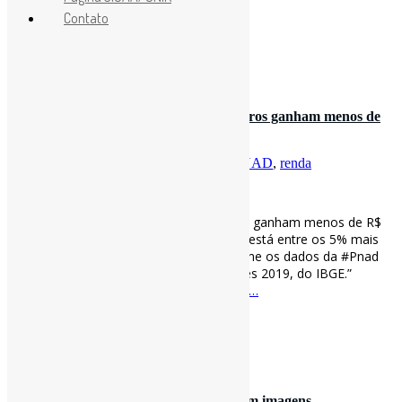
via UFMG
ufmg.br/comunicacao/no…
Contato
[ad_2]
Curadoria:
Projeto Informe-CI
13 de dezembro de 2021
Calculadora de renda: 90% dos brasileiros ganham menos de
R$ 3,5 mil l “A renda …
Por
Pedro Andretta
em
Informe-CI
Tag
PNAD
,
renda
[ad_1]
Calculadora de renda: 90% dos brasileiros ganham menos de R$
3,5 mil l “A renda mensal média de quem está entre os 5% mais
ricos no Brasil é de R$ 10.313,00, conforme os dados da #Pnad
Contínua – Rendimento de todas as fontes 2019, do IBGE.”
#Renda via BBC
bbc.com/portuguese/bra…
[ad_2]
Curadoria:
Projeto Informe-CI
16 de dezembro de 2020
A desigualdade brasileira vista do alto em imagens