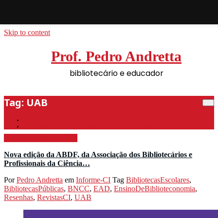
Skip to content
Prof. Pedro Andretta
bibliotecário e educador
Tag: UAB
Início
Nova edição da ABDF, da Associação dos Bibliotecários e Profissionais da Ciência…
20 de setembro de 2021
Nova edição da ABDF, da Associação dos Bibliotecários e
Profissionais da Ciência…
Por
Pedro Andretta
em
Informe-CI
Tag
BibliotecasEscolares
,
BibliotecasPúblicas
,
BNCC
,
EAD
,
EnsinoDeBiblioteconomia
,
Resenhas
,
RevistasCI
,
UAB