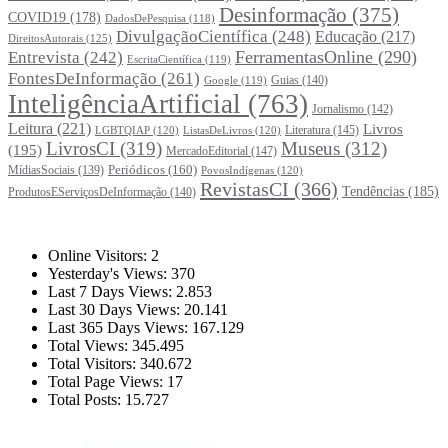
Desinformação
(375)
COVID19
(178)
DadosDePesquisa
(118)
DivulgaçãoCientífica
(248)
Educação
(217)
DireitosAutorais
(125)
FerramentasOnline
(290)
Entrevista
(242)
EscritaCientífica
(119)
FontesDeInformação
(261)
Guias
(140)
Google
(119)
InteligênciaArtificial
(763)
Jornalismo
(142)
Leitura
(221)
Livros
Literatura
(145)
LGBTQIAP
(120)
ListasDeLivros
(120)
LivrosCI
(319)
Museus
(312)
(195)
MercadoEditorial
(147)
Periódicos
(160)
MídiasSociais
(139)
PovosIndígenas
(120)
RevistasCI
(366)
Tendências
(185)
ProdutosEServiçosDeInformação
(140)
Estatísticas
Online Visitors:
2
Yesterday's Views:
370
Last 7 Days Views:
2.853
Last 30 Days Views:
20.141
Last 365 Days Views:
167.129
Total Views:
345.495
Total Visitors:
340.672
Total Page Views:
17
Total Posts:
15.727