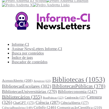
Recursos Informe-CI
Informe-CI
Assinar NewsLetters Informe-CI
Busca por conteúdos
Índice de tags
Buscador de conteúdos
Principais Tags (Assuntos)
Bibliotecas
(1053)
AcessoAberto
(208)
Arquivos
(125)
BibliotecasPúblicas
(378)
BibliotecasEscolares
(302)
BibliotecasUniversitárias
(270)
Biblioteconomia
(247)
Bibliotecários
(355)
Censura
Catalogação
(137)
BoasPráticas
(123)
(326)
Ciência
(287)
ChatGPT
(175)
CiênciaAberta
(177)
CoInfo
(246)
ComunicaçãoCientífica
(210)
CiênciaBrasileira
(149)