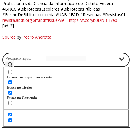
Profissionais da Ciência da Informação do Distrito Federal l
#BNCC #BibliotecasEscolares #BibliotecasPúblicas
#EnsinoDeBiblioteconomia #UAB #EAD #Resenhas #RevistasCI
revista.abdf.org.br/abdf/issue/vie…
https://t.co/yb0DNBH7ep
[ad_2]
Source
by
Pedro Andretta
Buscador
Buscar correspondência exata
Busca no Títulos
Busca no Conteúdo