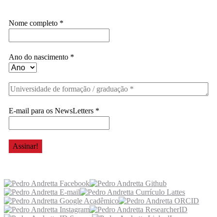
Assine a Informe-CI NewsLetters
Nome completo
*
Ano do nascimento
*
E-mail para os NewsLetters
*
Acesse também