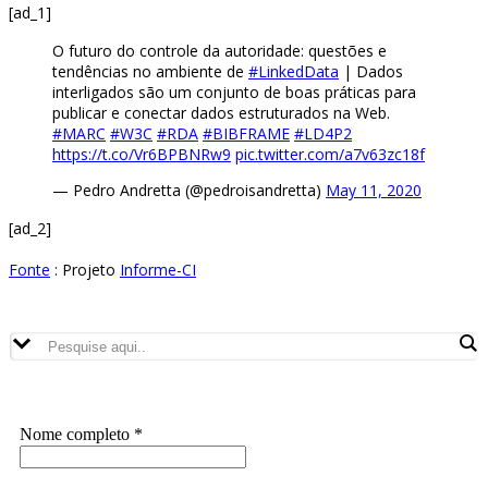
[ad_1]
O futuro do controle da autoridade: questões e
tendências no ambiente de
#LinkedData
| Dados
interligados são um conjunto de boas práticas para
publicar e conectar dados estruturados na Web.
#MARC
#W3C
#RDA
#BIBFRAME
#LD4P2
https://t.co/Vr6BPBNRw9
pic.twitter.com/a7v63zc18f
— Pedro Andretta (@pedroisandretta)
May 11, 2020
[ad_2]
Fonte
: Projeto
Informe-CI
Buscador
Assine a Informe-CI NewsLetters
Nome completo
*