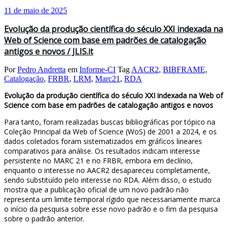
11 de maio de 2025
Evolução da produção científica do século XXI indexada na
Web of Science com base em padrões de catalogação
antigos e novos / JLIS.it
Por
Pedro Andretta
em
Informe-CI
Tag
AACR2
,
BIBFRAME
,
Catalogação
,
FRBR
,
LRM
,
Marc21
,
RDA
Evolução da produção científica do século XXI indexada na Web of
Science com base em padrões de catalogação antigos e novos
Para tanto, foram realizadas buscas bibliográficas por tópico na
Coleção Principal da Web of Science (WoS) de 2001 a 2024, e os
dados coletados foram sistematizados em gráficos lineares
comparativos para análise. Os resultados indicam interesse
persistente no MARC 21 e no FRBR, embora em declínio,
enquanto o interesse no AACR2 desapareceu completamente,
sendo substituído pelo interesse no RDA. Além disso, o estudo
mostra que a publicação oficial de um novo padrão não
representa um limite temporal rígido que necessariamente marca
o início da pesquisa sobre esse novo padrão e o fim da pesquisa
sobre o padrão anterior.