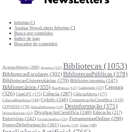
Recursos Informe-CI
Informe-CI
Assinar NewsLetters Informe-CI
Busca por conteúdos
Índice de tags
Buscador de conteúdos
Principais Tags (Assuntos)
Bibliotecas
(1053)
AcessoAberto
(208)
Arquivos
(125)
BibliotecasPúblicas
(378)
BibliotecasEscolares
(302)
BibliotecasUniversitárias
(270)
Biblioteconomia
(247)
Bibliotecários
(355)
Censura
Catalogação
(137)
BoasPráticas
(123)
(326)
Ciência
(287)
ChatGPT
(175)
CiênciaAberta
(177)
CoInfo
(246)
ComunicaçãoCientífica
(210)
CiênciaBrasileira
(149)
Desinformação
(375)
COVID19
(178)
DadosDePesquisa
(118)
DivulgaçãoCientífica
(248)
Educação
(217)
DireitosAutorais
(125)
FerramentasOnline
(290)
Entrevista
(242)
EscritaCientífica
(119)
FontesDeInformação
(261)
Guias
(140)
Google
(119)