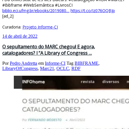
#Bibframe #WebSemântica #LivrosCI
biblio.eci.ufmg.br/ebooks/2019080…
https://t.co/Iz076OQBJp
[ad_2]
Curadoria:
Projeto Informe-CI
14 de abril de 2022
O sepultamento do MARC chegou! E agora,
catalogadores? l “A Library of Congress …
Por
Pedro Andretta
em
Informe-CI
Tag
BIBFRAME
,
LibraryOfCongress
,
Marc21
,
OCLC
,
RDF