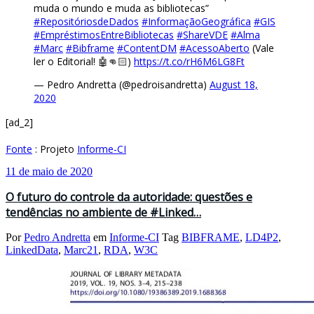
muda o mundo e muda as bibliotecas”
#RepositóriosdeDados
#InformaçãoGeográfica
#GIS
#EmpréstimosEntreBibliotecas
#ShareVDE
#Alma
#Marc
#Bibframe
#ContentDM
#AcessoAberto
(Vale
ler o Editorial! 🤖👊🏻)
https://t.co/rH6M6LG8Ft
— Pedro Andretta (@pedroisandretta)
August 18,
2020
[ad_2]
Fonte
: Projeto
Informe-CI
11 de maio de 2020
O futuro do controle da autoridade: questões e
tendências no ambiente de #Linked…
Por
Pedro Andretta
em
Informe-CI
Tag
BIBFRAME
,
LD4P2
,
LinkedData
,
Marc21
,
RDA
,
W3C