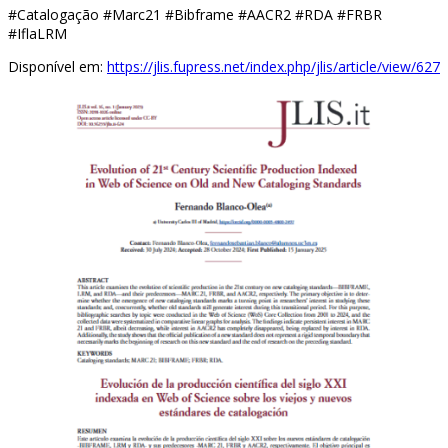
#Catalogação #Marc21 #Bibframe #AACR2 #RDA #FRBR
#IflaLRM
Disponível em:
https://jlis.fupress.net/index.php/jlis/article/view/627