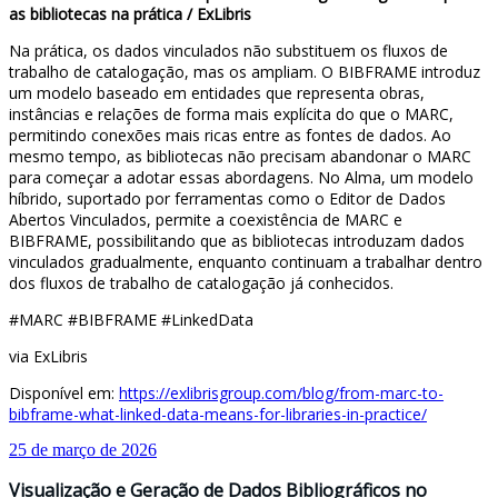
as bibliotecas na prática / ExLibris
Na prática, os dados vinculados não substituem os fluxos de
trabalho de catalogação, mas os ampliam. O BIBFRAME introduz
um modelo baseado em entidades que representa obras,
instâncias e relações de forma mais explícita do que o MARC,
permitindo conexões mais ricas entre as fontes de dados. Ao
mesmo tempo, as bibliotecas não precisam abandonar o MARC
para começar a adotar essas abordagens. No Alma, um modelo
híbrido, suportado por ferramentas como o Editor de Dados
Abertos Vinculados, permite a coexistência de MARC e
BIBFRAME, possibilitando que as bibliotecas introduzam dados
vinculados gradualmente, enquanto continuam a trabalhar dentro
dos fluxos de trabalho de catalogação já conhecidos.
#MARC #BIBFRAME #LinkedData
via ExLibris
Disponível em:
https://exlibrisgroup.com/blog/from-marc-to-
bibframe-what-linked-data-means-for-libraries-in-practice/
25 de março de 2026
Visualização e Geração de Dados Bibliográficos no