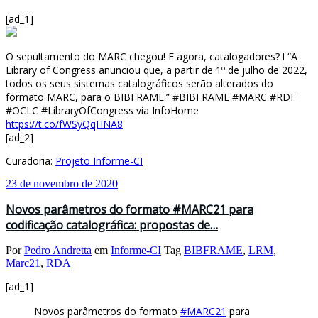
[ad_1]
O sepultamento do MARC chegou! E agora, catalogadores? l “A
Library of Congress anunciou que, a partir de 1º de julho de 2022,
todos os seus sistemas catalográficos serão alterados do
formato MARC, para o BIBFRAME.” #BIBFRAME #MARC #RDF
#OCLC #LibraryOfCongress via InfoHome
https://t.co/fWSyQqHNA8
[ad_2]
Curadoria:
Projeto Informe-CI
23 de novembro de 2020
Novos parâmetros do formato #MARC21 para
codificação catalográfica: propostas de…
Por
Pedro Andretta
em
Informe-CI
Tag
BIBFRAME
,
LRM
,
Marc21
,
RDA
[ad_1]
Novos parâmetros do formato
#MARC21
para