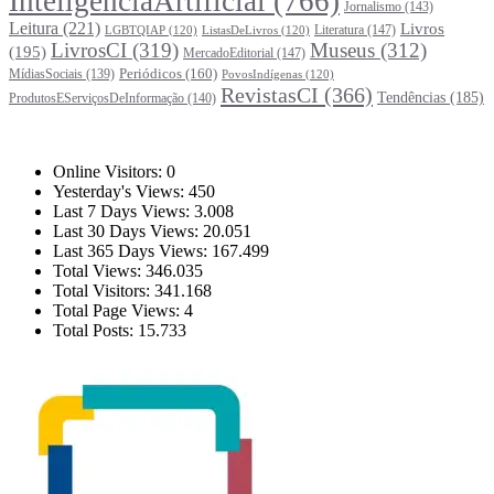
InteligênciaArtificial
(766)
Jornalismo
(143)
Leitura
(221)
Livros
Literatura
(147)
LGBTQIAP
(120)
ListasDeLivros
(120)
LivrosCI
(319)
Museus
(312)
(195)
MercadoEditorial
(147)
Periódicos
(160)
MídiasSociais
(139)
PovosIndígenas
(120)
RevistasCI
(366)
Tendências
(185)
ProdutosEServiçosDeInformação
(140)
Estatísticas
Online Visitors:
0
Yesterday's Views:
450
Last 7 Days Views:
3.008
Last 30 Days Views:
20.051
Last 365 Days Views:
167.499
Total Views:
346.035
Total Visitors:
341.168
Total Page Views:
4
Total Posts:
15.733