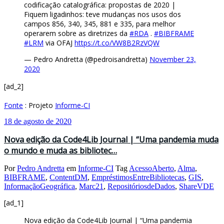
codificação catalográfica: propostas de 2020 |
Fiquem ligadinhos: teve mudanças nos usos dos
campos 856, 340, 345, 881 e 335, para melhor
operarem sobre as diretrizes da
#RDA
.
#BIBFRAME
#LRM
via OFAJ
https://t.co/VW8B2RzVQW
— Pedro Andretta (@pedroisandretta)
November 23,
2020
[ad_2]
Fonte
: Projeto
Informe-CI
18 de agosto de 2020
Nova edição da Code4Lib Journal | “Uma pandemia muda
o mundo e muda as bibliotec…
Por
Pedro Andretta
em
Informe-CI
Tag
AcessoAberto
,
Alma
,
BIBFRAME
,
ContentDM
,
EmpréstimosEntreBibliotecas
,
GIS
,
InformaçãoGeográfica
,
Marc21
,
RepositóriosdeDados
,
ShareVDE
[ad_1]
Nova edição da Code4Lib Journal | “Uma pandemia