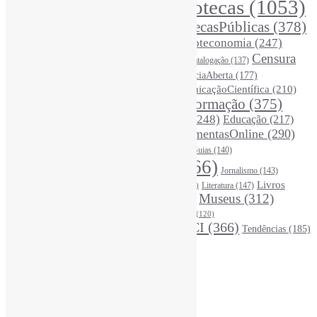
Bibliotecas
(1053)
AcessoAberto
(208)
Arquivos
(125)
BibliotecasPúblicas
(378)
BibliotecasEscolares
(302)
BibliotecasUniversitárias
(270)
Biblioteconomia
(247)
Bibliotecários
(355)
Censura
Catalogação
(137)
BoasPráticas
(123)
(326)
Ciência
(287)
ChatGPT
(175)
CiênciaAberta
(177)
CoInfo
(246)
ComunicaçãoCientífica
(210)
CiênciaBrasileira
(149)
Desinformação
(375)
COVID19
(178)
DadosDePesquisa
(118)
DivulgaçãoCientífica
(248)
Educação
(217)
DireitosAutorais
(125)
FerramentasOnline
(290)
Entrevista
(242)
EscritaCientífica
(119)
FontesDeInformação
(261)
Guias
(140)
Google
(119)
InteligênciaArtificial
(766)
Jornalismo
(143)
Leitura
(221)
Livros
Literatura
(147)
LGBTQIAP
(120)
ListasDeLivros
(120)
LivrosCI
(319)
Museus
(312)
(195)
MercadoEditorial
(147)
Periódicos
(160)
MídiasSociais
(139)
PovosIndígenas
(120)
RevistasCI
(366)
Tendências
(185)
ProdutosEServiçosDeInformação
(140)
Estatísticas
Online Visitors:
1
Yesterday's Views:
450
Last 7 Days Views:
3.020
Last 30 Days Views:
20.063