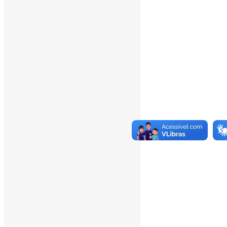
Last 365 Days Views:
167.511
Total Views:
346.047
Total Visitors:
341.180
Total Page Views:
2
Total Posts:
15.733
___