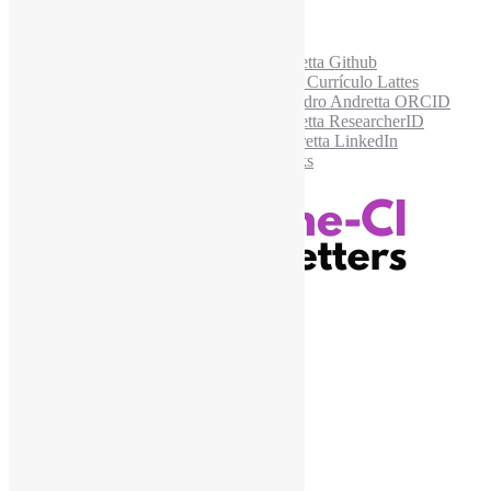
Acesse também
Recursos Informe-CI
Informe-CI
Assinar NewsLetters Informe-CI
Busca por conteúdos
Índice de tags
Buscador de conteúdos
Principais Tags (Assuntos)