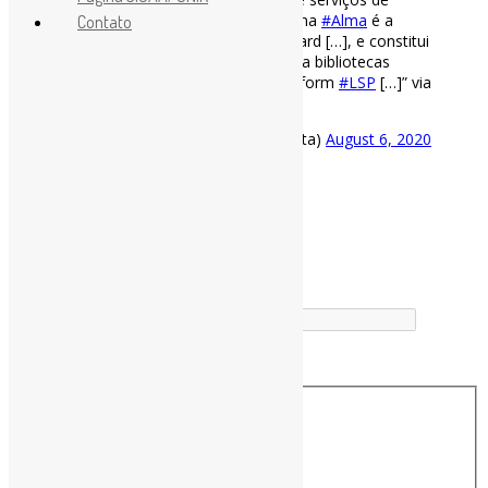
bibliotecas na nuvem | “A plataforma
#Alma
é a
Contato
mesma utilizada pela Univ. de Harvard […], e constitui
uma nova geração de sistemas para bibliotecas
conhecida por Library Service Plataform
#LSP
[…]” via
Unesp
https://t.co/PJ6UfiPh77
— Pedro Andretta (@pedroisandretta)
August 6, 2020
[ad_2]
Fonte
: Projeto
Informe-CI
Buscador
Buscar correspondência exata
Busca no Títulos