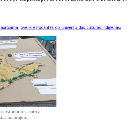
p-aproxima-jovens-estudantes-do-universo-das-culturas-indigenas/