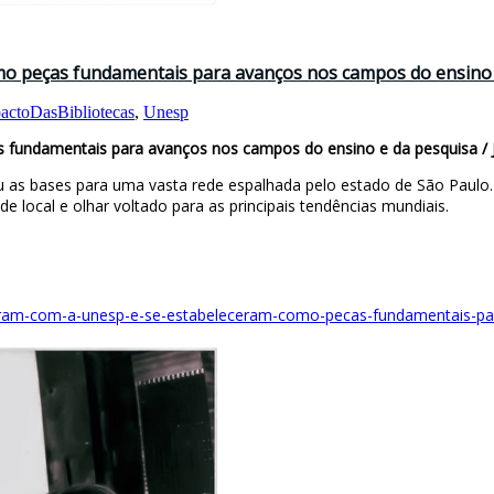
mo peças fundamentais para avanços nos campos do ensino 
actoDasBibliotecas
,
Unesp
s fundamentais para avanços nos campos do ensino e da pesquisa /
eu as bases para uma vasta rede espalhada pelo estado de São Paulo.
 local e olhar voltado para as principais tendências mundiais.
voluiram-com-a-unesp-e-se-estabeleceram-como-pecas-fundamentais-