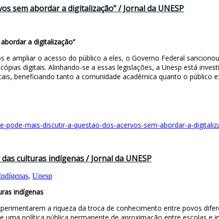
vos sem abordar a digitalização” / Jornal da UNESP
abordar a digitalização”
 e ampliar o acesso do público a eles, o Governo Federal sancionou,
ópias digitais. Alinhando-se a essas legislações, a Unesp está investi
tais, beneficiando tanto a comunidade acadêmica quanto o público e
se-pode-mais-discutir-a-questao-dos-acervos-sem-abordar-a-digitaliz
das culturas indígenas / Jornal da UNESP
Indígenas
,
Unesp
uras indígenas
experimentarem a riqueza da troca de conhecimento entre povos difer
 de uma política pública permanente de aproximação entre escolas e i