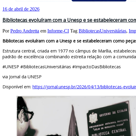
16 de abril de 2026
Bibliotecas evoluíram com a Unesp e se estabeleceram co
Por
Pedro Andretta
em
Informe-CI
Tag
BibliotecasUniversitárias
,
Imp
Bibliotecas evoluíram com a Unesp e se estabeleceram como peça
Estrutura central, criada em 1977 no câmpus de Marília, estabelec
padrão de excelência combinando estreita relação com a comunidade
#UNESP #BibliotecasUniversitárias #ImpactoDasBibliotecas
via Jornal da UNESP
Disponível em:
https://jornal.unesp.br/2026/04/13/bibliotecas-e