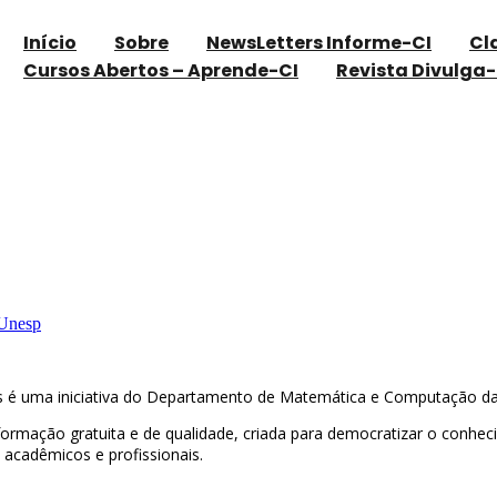
Início
Sobre
NewsLetters Informe-CI
Cl
Cursos Abertos – Aprende-CI
Revista Divulga-
Unesp
Todos é uma iniciativa do Departamento de Matemática e Computação 
rmação gratuita e de qualidade, criada para democratizar o conhecim
 acadêmicos e profissionais.