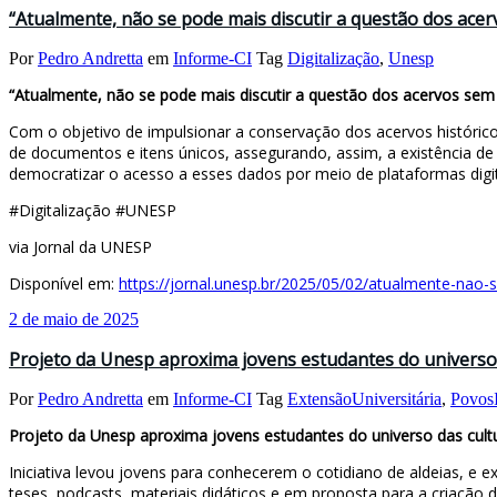
“Atualmente, não se pode mais discutir a questão dos acer
Por
Pedro Andretta
em
Informe-CI
Tag
Digitalização
,
Unesp
“Atualmente, não se pode mais discutir a questão dos acervos sem 
Com o objetivo de impulsionar a conservação dos acervos históricos
de documentos e itens únicos, assegurando, assim, a existência de c
democratizar o acesso a esses dados por meio de plataformas digi
#Digitalização #UNESP
via Jornal da UNESP
Disponível em:
https://jornal.unesp.br/2025/05/02/atualmente-nao-
2 de maio de 2025
Projeto da Unesp aproxima jovens estudantes do universo 
Por
Pedro Andretta
em
Informe-CI
Tag
ExtensãoUniversitária
,
Povos
Projeto da Unesp aproxima jovens estudantes do universo das cult
Iniciativa levou jovens para conhecerem o cotidiano de aldeias, e 
teses, podcasts, materiais didáticos e em proposta para a criação