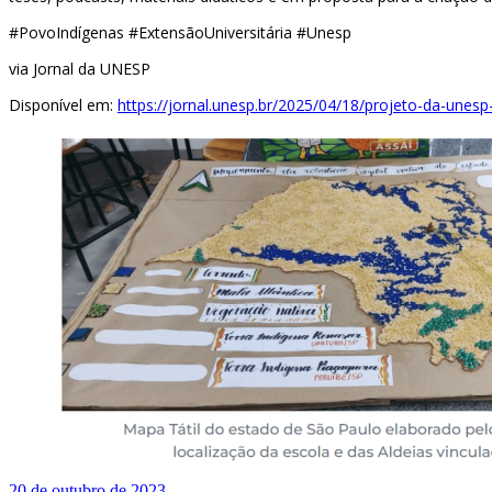
#PovoIndígenas #ExtensãoUniversitária #Unesp
via Jornal da UNESP
Disponível em:
https://jornal.unesp.br/2025/04/18/projeto-da-unes
20 de outubro de 2023