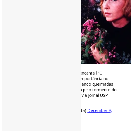
Clarice Lispector é uma bruxa que encanta l “O
repertório de Clarice assume ‘vital’ importância no
momento em que florestas estão sendo queimadas
[…] e milhões de brasileiros passam pelo tormento do
desemprego […]”
#ClariceLispector
via Jornal USP
https://t.co/EfSaZjxIff
— Pedro Andretta (@pedroisandretta)
December 9,
2020
[ad_2]