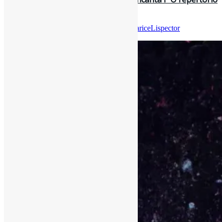
de Clarice assume ‘vit…
Por
Pedro Andretta
em
Informe-CI
Tag
ClariceLispector