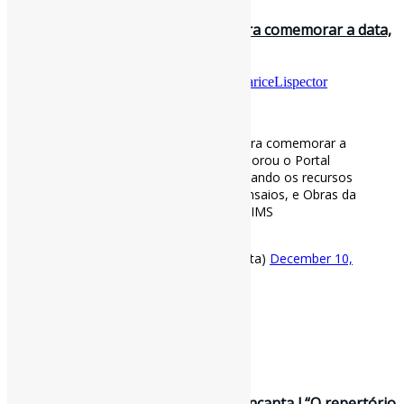
Centenário de Clarice Lispector l Para comemorar a data,
o Instituto Moreira Sal…
Por
Pedro Andretta
em
Informe-CI
Tag
ClariceLispector
[ad_1]
Centenário de Clarice Lispector l Para comemorar a
data, o Instituto Moreira Salles elaborou o Portal
#ClariceLispector
e está disponibilizando os recursos
digitais de seu Acervo, Notícias e Ensaios, e Obras da
escritora. Tudo muito bonito 🤩 via IMS
https://t.co/nOEj9OtirW
— Pedro Andretta (@pedroisandretta)
December 10,
2020
[ad_2]
Fonte
: Projeto
Informe-CI
9 de dezembro de 2020
Clarice Lispector é uma bruxa que encanta l “O repertório