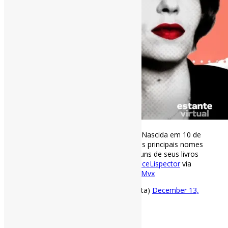
Os 100 anos de Clarice Lispector |”Nascida em 10 de
dezembro de 1920, Clarice é um dos principais nomes
da literatura brasileira. Conheça alguns de seus livros
de destaque!”
#ListaDeLivros
#ClariceLispector
via
Estante Virtual
https://t.co/d9q4dobMvx
— Pedro Andretta (@pedroisandretta)
December 13,
2020
[ad_2]