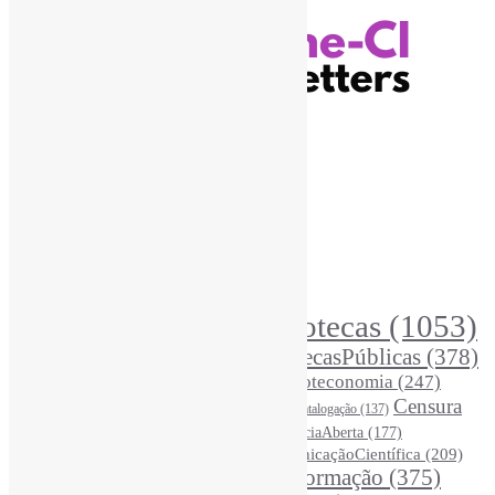
Recursos Informe-CI
Informe-CI
Assinar NewsLetters Informe-CI
Busca por conteúdos
Índice de tags
Buscador de conteúdos
Principais Tags (Assuntos)
Bibliotecas
(1053)
AcessoAberto
(208)
Arquivos
(125)
BibliotecasPúblicas
(378)
BibliotecasEscolares
(302)
BibliotecasUniversitárias
(270)
Biblioteconomia
(247)
Bibliotecários
(355)
Censura
Catalogação
(137)
BoasPráticas
(123)
(325)
Ciência
(287)
ChatGPT
(175)
CiênciaAberta
(177)
CoInfo
(246)
ComunicaçãoCientífica
(209)
CiênciaBrasileira
(149)
Desinformação
(375)
COVID19
(178)
DadosDePesquisa
(118)