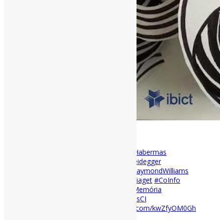
[ad_1]
Nova edição Logeion, do IBICT l
#Habermas
#AnáliseDoDiscurso
#Foucault
#Heidegger
#TratamentoTemático
#Cultura
#RaymondWilliams
#RedesSociais
#Desinformação
#Piaget
#CoInfo
#ClariceLispector
#Folksonomia
#Memória
#Esquecimento
#Arquivos
#RevistasCI
https://t.co/9GnrG18E0B
pic.twitter.com/kwZfyOM0Gh