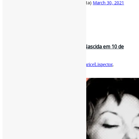
— Pedro Andretta (@pedroisandretta)
March 30, 2021
[ad_2]
Fonte
: Projeto
Informe-CI
13 de dezembro de 2020
Os 100 anos de Clarice Lispector |”Nascida em 10 de
dezembro de 1920, Clarice é …
Por
Pedro Andretta
em
Informe-CI
Tag
ClariceLispector
,
ListasDeLivros