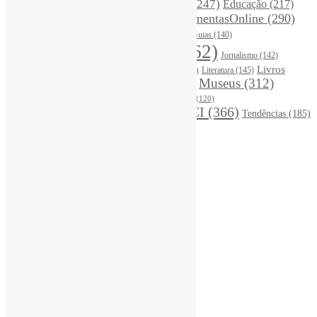
DivulgaçãoCientífica
(247)
Educação
(217)
DireitosAutorais
(125)
FerramentasOnline
(290)
Entrevista
(242)
EscritaCientífica
(119)
FontesDeInformação
(261)
Guias
(140)
Google
(119)
InteligênciaArtificial
(762)
Jornalismo
(142)
Leitura
(221)
Livros
Literatura
(145)
LGBTQIAP
(120)
ListasDeLivros
(120)
LivrosCI
(319)
Museus
(312)
(195)
MercadoEditorial
(147)
Periódicos
(160)
MídiasSociais
(139)
PovosIndígenas
(120)
RevistasCI
(366)
Tendências
(185)
ProdutosEServiçosDeInformação
(140)
Estatísticas
Online Visitors:
1
Yesterday's Views:
410
Last 7 Days Views:
3.100
Last 30 Days Views:
20.739
Last 365 Days Views:
166.998
Total Views:
345.185
Total Visitors:
340.382
Total Page Views:
1
Total Posts:
15.721