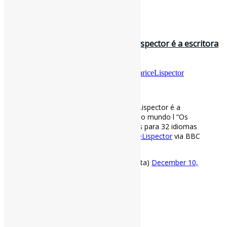
Fonte
: Projeto
Informe-CI
10 de dezembro de 2020
No ano de seu centenário, Clarice Lispector é a escritora
brasileira mais traduz…
Por
Pedro Andretta
em
Informe-CI
Tag
ClariceLispector
[ad_1]
No ano de seu centenário, Clarice Lispector é a
escritora brasileira mais traduzida no mundo l “Os
livros da autora já foram traduzidos para 32 idiomas
e publicados em 40 países”
#ClariceLispector
via BBC
https://t.co/BkfaH77j2g
— Pedro Andretta (@pedroisandretta)
December 10,
2020
[ad_2]
Fonte
: Projeto
Informe-CI
10 de dezembro de 2020