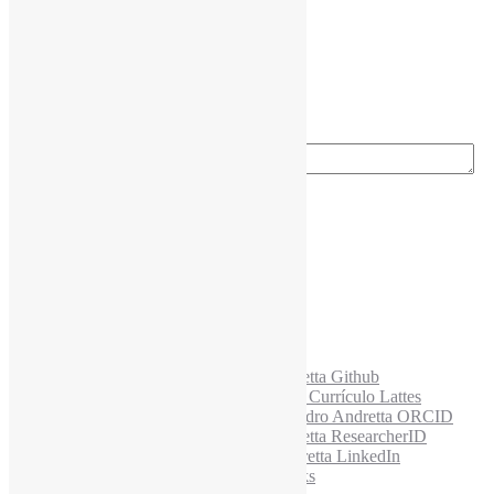
Nome completo
*
Ano do nascimento
*
E-mail para os NewsLetters
*
Acesse também