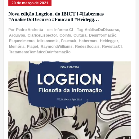
29 de março de 2021
Nova edição Logeion, do IBICT l #Habermas
#AnáliseDoDiscurso #Foucault #Heidegg…
Por
Pedro Andretta
em
Informe-CI
Tag
AnáliseDoDiscurso
,
Arquivos
,
ClariceLispector
,
CoInfo
,
Cultura
,
Desinformação
,
Esquecimento
,
folksonomia
,
Foucault
,
Habermas
,
Heidegger
,
Memória
,
Piaget
,
RaymondWilliams
,
RedesSociais
,
RevistasCI
,
TratamentoTemáticoDaInformação