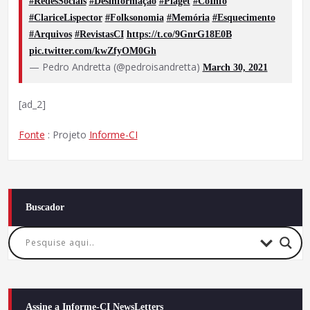
#RedesSociais
#Desinformação
#Piaget
#CoInfo
#ClariceLispector
#Folksonomia
#Memória
#Esquecimento
#Arquivos
#RevistasCI
https://t.co/9GnrG18E0B
pic.twitter.com/kwZfyOM0Gh
— Pedro Andretta (@pedroisandretta)
March 30, 2021
[ad_2]
Fonte
: Projeto
Informe-CI
Buscador
Assine a Informe-CI NewsLetters