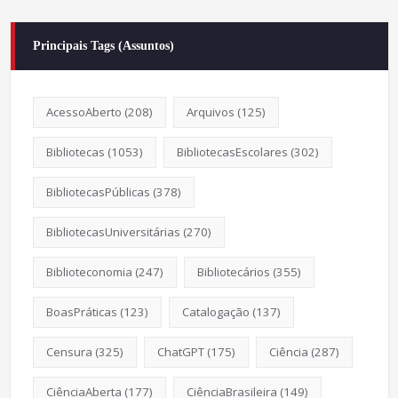
Principais Tags (Assuntos)
AcessoAberto
(208)
Arquivos
(125)
Bibliotecas
(1053)
BibliotecasEscolares
(302)
BibliotecasPúblicas
(378)
BibliotecasUniversitárias
(270)
Biblioteconomia
(247)
Bibliotecários
(355)
BoasPráticas
(123)
Catalogação
(137)
Censura
(325)
ChatGPT
(175)
Ciência
(287)
CiênciaAberta
(177)
CiênciaBrasileira
(149)