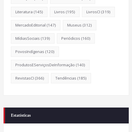
Literatura
(145)
Livros
(195)
LivrosCI
(319)
MercadoEditorial
(147)
Museus
(312)
MídiasSociais
(139)
Periódicos
(160)
PovosIndígenas
(120)
ProdutosEServiçosDeInformação
(140)
RevistasCI
(366)
Tendências
(185)
Estatísticas