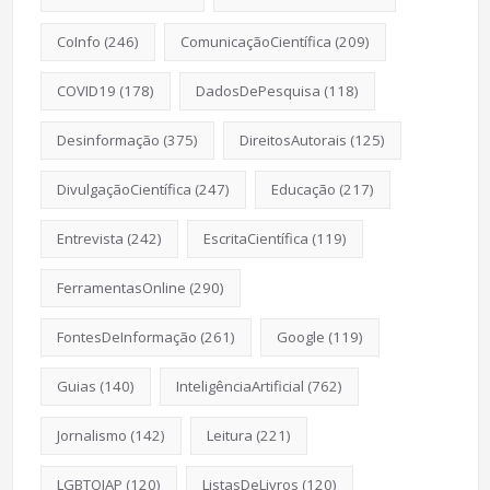
CoInfo
(246)
ComunicaçãoCientífica
(209)
COVID19
(178)
DadosDePesquisa
(118)
Desinformação
(375)
DireitosAutorais
(125)
DivulgaçãoCientífica
(247)
Educação
(217)
Entrevista
(242)
EscritaCientífica
(119)
FerramentasOnline
(290)
FontesDeInformação
(261)
Google
(119)
Guias
(140)
InteligênciaArtificial
(762)
Jornalismo
(142)
Leitura
(221)
LGBTQIAP
(120)
ListasDeLivros
(120)