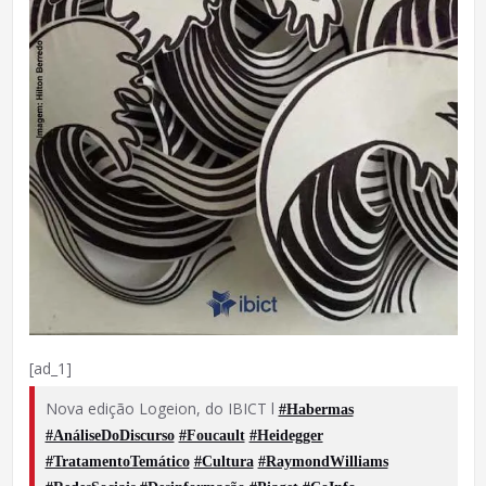
[ad_1]
Nova edição Logeion, do IBICT l
#Habermas
#AnáliseDoDiscurso
#Foucault
#Heidegger
#TratamentoTemático
#Cultura
#RaymondWilliams