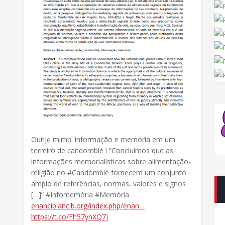
Ounjẹ mimọ: informação e memória em um
terreiro de candomblé l “Concluímos que as
informações memorialísticas sobre alimentação-
religião no #Candomblé fornecem um conjunto
amplo de referências, normas, valores e signos
[…]” #Infomemória #Memória
enancib.ancib.org/index.php/enan…
https://t.co/Fh57ynXQ7j