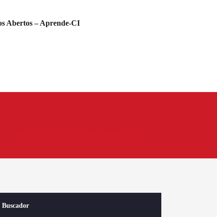
s Abertos – Aprende-CI
Nova edição da Pesquisa Brasileira em Ciência da Informação e Biblioteconomia, d…
Buscador