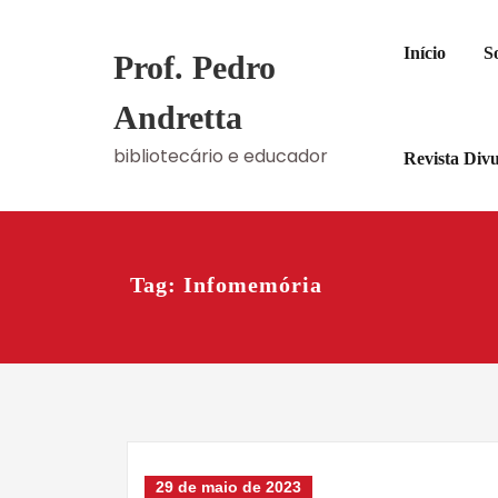
Skip
to
Início
S
Prof. Pedro
content
Andretta
bibliotecário e educador
Revista Div
Tag: Infomemória
29 de maio de 2023