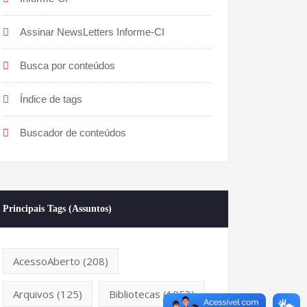
Assinar NewsLetters Informe-CI
per/view/847
Busca por conteúdos
Índice de tags
Buscador de conteúdos
Principais Tags (Assuntos)
AcessoAberto
(208)
Arquivos
(125)
Bibliotecas
(1053)