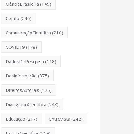
CiênciaBrasileira
(149)
CoInfo
(246)
ComunicaçãoCientífica
(210)
COVID19
(178)
DadosDePesquisa
(118)
Desinformação
(375)
DireitosAutorais
(125)
DivulgaçãoCientífica
(248)
Educação
(217)
Entrevista
(242)
EscritaCientífica
(119)