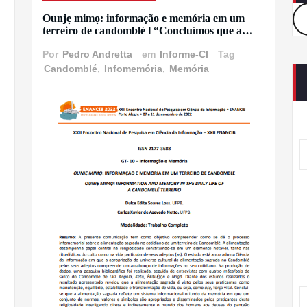
Ounjẹ mimọ: informação e memória em um
terreiro de candomblé l “Concluímos que a…
Por
Pedro Andretta
em
Informe-CI
Tag
Candomblé
,
Infomemória
,
Memória