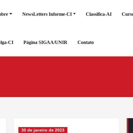
obre
NewsLetters Informe-CI
Classifica-AI
Curso
ulga-CI
Página SIGAA/UNIR
Contato
Início
30 de janeiro de 2023