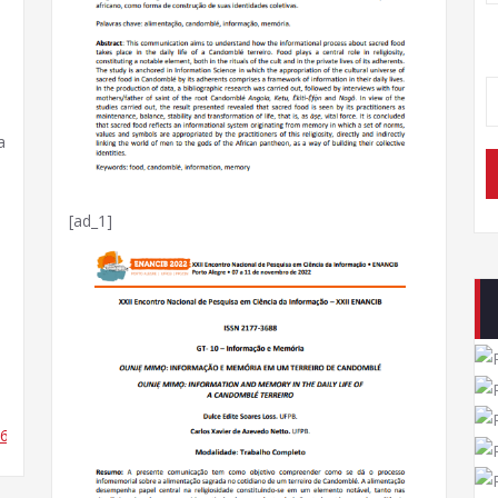
a
[ad_1]
16