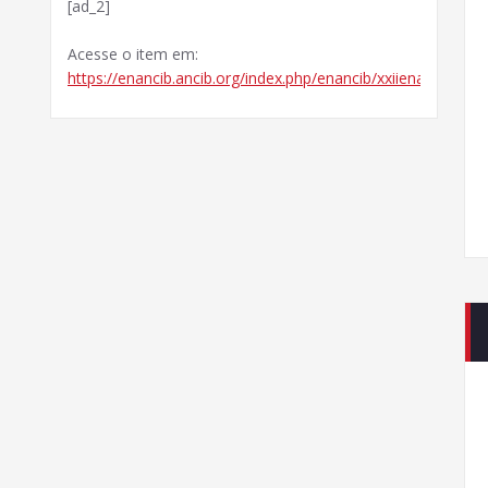
[ad_2]
Acesse o item em:
https://enancib.ancib.org/index.php/enancib/xxiienancib/pa