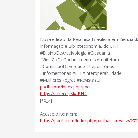
Nova edição da Pesquisa Brasileira em Ciência d
Informação e Biblioteconomia, do LTi l
#EnsinoDeArquivologia #Cidadania
#GestãoDoConhecimento #Arquitetura
#ComissãoDaVerdade #Repositórios
#Infomemórias #LTi #Interoperabilidade
#MulheresNegras #RevistasCI
pbcib.com/index.php/pbci…
https://t.co/o1ySkaBFl4
[ad_2]
Acesse o item em:
https://pbcib.com/index.php/pbcib/issue/view/27