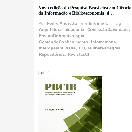
Nova edição da Pesquisa Brasileira em Ciência
da Informação e Biblioteconomia, d…
Por
Pedro Andretta
em
Informe-CI
Tag
Arquitetura
,
cidadania
,
ComissãoDaVerdade
,
EnsinoDeArquivologia
,
GestãodoConhecimento
,
Infomemória
,
interoperabilidade
,
LTi
,
MulheresNegras
,
Repositórios
,
RevistasCI
[ad_1]