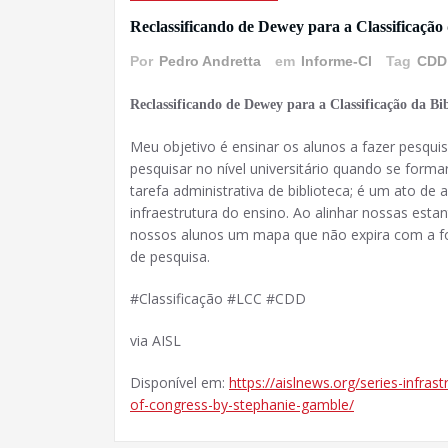
Reclassificando de Dewey para a Classificação
Por
Pedro Andretta
em
Informe-CI
Tag
CDD
Reclassificando de Dewey para a Classificação da Bi
Meu objetivo é ensinar os alunos a fazer pesqui
pesquisar no nível universitário quando se form
tarefa administrativa de biblioteca; é um ato de
infraestrutura do ensino. Ao alinhar nossas es
nossos alunos um mapa que não expira com a fo
de pesquisa.
#Classificação #LCC #CDD
via AISL
Disponível em:
https://aislnews.org/series-infras
of-congress-by-stephanie-gamble/