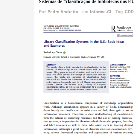
Sistemas de #classificação de bibliotecas nos 
Por
Pedro Andretta
em
Informe-CI
Tag
CDD