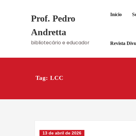
Skip
to
Início
S
Prof. Pedro
content
Andretta
bibliotecário e educador
Revista Div
Tag: LCC
13 de abril de 2026