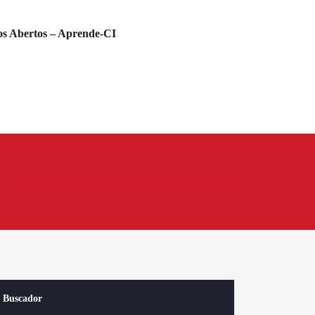
s Abertos – Aprende-CI
io
Reclassificando de Dewey para a Classificação da Biblioteca do Congresso / AISL
Buscador