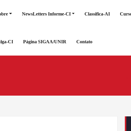
obre
NewsLetters Informe-CI
Classifica-AI
Curso
ulga-CI
Página SIGAA/UNIR
Contato
Iníc