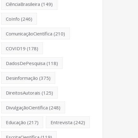
CiênciaBrasileira
(149)
CoInfo
(246)
ComunicaçãoCientífica
(210)
COVID19
(178)
DadosDePesquisa
(118)
Desinformação
(375)
DireitosAutorais
(125)
DivulgaçãoCientífica
(248)
Educação
(217)
Entrevista
(242)
EscritaCientífica
(119)