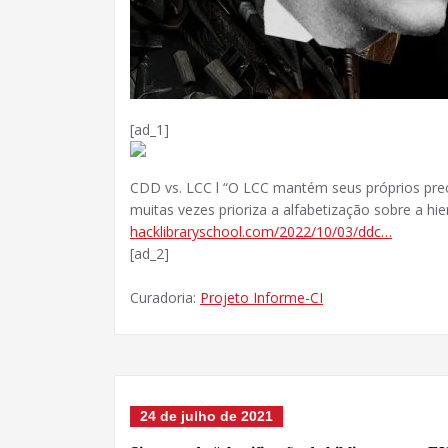
[ad_1]
CDD vs. LCC l “O LCC mantém seus próprios prec
muitas vezes prioriza a alfabetização sobre a hi
hacklibraryschool.com/2022/10/03/ddc…
[ad_2]
Curadoria:
Projeto Informe-CI
24 de julho de 2021