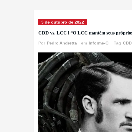
3 de outubro de 2022
CDD vs. LCC l “O LCC mantém seus próprios p
Por
Pedro Andretta
em
Informe-CI
Tag
CDD