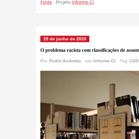
Fonte
: Projeto
Informe-CI
29 de junho de 2020
O problema racista com classificações de assun
Por
Pedro Andretta
em
Informe-CI
Tag
CDD