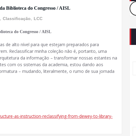
 da Biblioteca do Congresso / AISL
,
Classificação
,
LCC
blioteca do Congresso / AISL
sas de alto nível para que estejam preparados para
arem. Reclassificar minha coleção não é, portanto, uma
 arquitetura da informação – transformar nossas estantes na
tantes com os sistemas da academia, estou dando aos
rmatura – mudando, literalmente, o rumo de sua jornada
tructure-as-instruction-reclassifying-from-dewey-to-library-