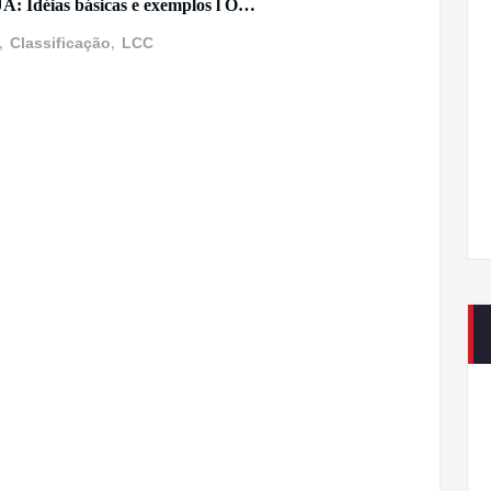
EUA: Idéias básicas e exemplos l O…
,
Classificação
,
LCC