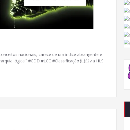
onceitos nacionais, carece de um índice abrangente e
erarquia lógica.” #CDD #LCC #Classificação 🇺🇸 via HLS