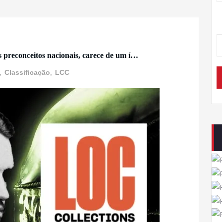
reconceitos nacionais, carece de um í…
,
Classificação
,
LCC