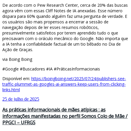
De acordo com o Pew Research Center, cerca de 20% das buscas
agora vêm com essas Cliff Notes de IA anexadas. Esse número
dispara para 60% quando alguém faz uma pergunta de verdade. E
os usuários são mais propensos a encerrar a sessão de
navegação depois de ler esses resumos robóticos,
presumivelmente satisfeitos por terem aprendido tudo o que
precisavam com o oráculo mecânico do Google. Não importa que
a IA tenha a confiabilidade factual de um tio bêbado no Dia de
Ação de Graças.
via Boing Boing
#Google #Buscadores #IA #PráticasInformacionais
Disponível em:
https://boingboing.net/2025/07/24/publishers-see-
traffic-plummet-as-googles-ai-answers-keep-users-from-clicking-
links.html
25 de julho de 2025
As práticas informacionais de mães atípicas : as
informações manifestadas no perfil Somos Colo de Mãe /
PPGCI – UFRGS