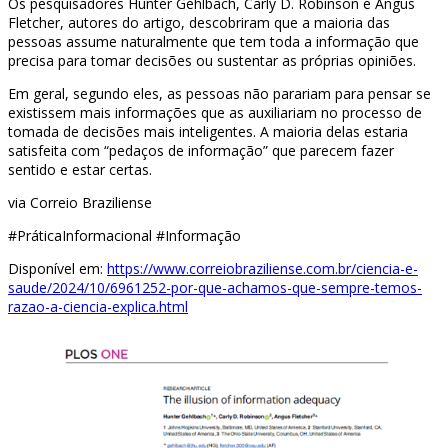
Os pesquisadores Hunter Gehlbach, Carly D. Robinson e Angus
Fletcher, autores do artigo, descobriram que a maioria das
pessoas assume naturalmente que tem toda a informação que
precisa para tomar decisões ou sustentar as próprias opiniões.
Em geral, segundo eles, as pessoas não parariam para pensar se
existissem mais informações que as auxiliariam no processo de
tomada de decisões mais inteligentes. A maioria delas estaria
satisfeita com “pedaços de informação” que parecem fazer
sentido e estar certas.
via Correio Braziliense
#PráticaInformacional #Informação
Disponível em:
https://www.correiobraziliense.com.br/ciencia-e-
saude/2024/10/6961252-por-que-achamos-que-sempre-temos-
razao-a-ciencia-explica.html