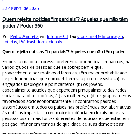
22 de abril de 2025
Quem rejeita notícias “imparciais”? Aqueles que não têm
poder / Poder 360
Por
Pedro Andretta
em
Informe-CI
Tag
ConsumoDeInformação
,
notícias
,
PráticasInformacionais
Quem rejeita notícias “imparciais”? Aqueles que não têm poder
Embora a maioria expresse preferência por notícias imparciais, há
vários grupos de pessoas que se sobrepõem e que,
provavelmente por motivos diferentes, têm maior probabilidade
de preferir notícias que compartilhem seu ponto de vista: (a) os
engajados ideológica e politicamente; (b) os jovens,
especialmente aqueles que dependem principalmente das redes
sociais para obter notícias; (c) as mulheres; e (d) os grupos menos
favorecidos socioeconomicamente. Encontramos padrões
sistemáticos em todos os países nas preferências por alternativas
às notícias imparciais, com maior incidência em locais onde as
pessoas usam mais fontes diferentes de notícias e que estão em
posição inferior em termos de qualidade de suas democracias”.
#ConsumoDeInformação #PráticasInformacionais #Notícias