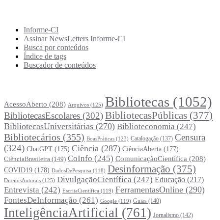
Recursos Informe-CI
Informe-CI
Assinar NewsLetters Informe-CI
Busca por conteúdos
Índice de tags
Buscador de conteúdos
Principais Tags (Assuntos)
Bibliotecas
(1052)
AcessoAberto
(208)
Arquivos
(125)
BibliotecasPúblicas
(377)
BibliotecasEscolares
(302)
BibliotecasUniversitárias
(270)
Biblioteconomia
(247)
Bibliotecários
(355)
Censura
Catalogação
(137)
BoasPráticas
(123)
(324)
Ciência
(287)
ChatGPT
(175)
CiênciaAberta
(177)
CoInfo
(245)
ComunicaçãoCientífica
(208)
CiênciaBrasileira
(149)
Desinformação
(375)
COVID19
(178)
DadosDePesquisa
(118)
DivulgaçãoCientífica
(247)
Educação
(217)
DireitosAutorais
(125)
FerramentasOnline
(290)
Entrevista
(242)
EscritaCientífica
(119)
FontesDeInformação
(261)
Guias
(140)
Google
(119)
InteligênciaArtificial
(761)
Jornalismo
(142)