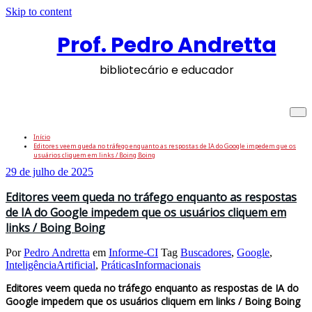
Skip to content
Prof. Pedro Andretta
bibliotecário e educador
Tag: PráticasInformacionais
Início
Editores veem queda no tráfego enquanto as respostas de IA do Google impedem que os
usuários cliquem em links / Boing Boing
29 de julho de 2025
Editores veem queda no tráfego enquanto as respostas
de IA do Google impedem que os usuários cliquem em
links / Boing Boing
Por
Pedro Andretta
em
Informe-CI
Tag
Buscadores
,
Google
,
InteligênciaArtificial
,
PráticasInformacionais
Editores veem queda no tráfego enquanto as respostas de IA do
Google impedem que os usuários cliquem em links / Boing Boing