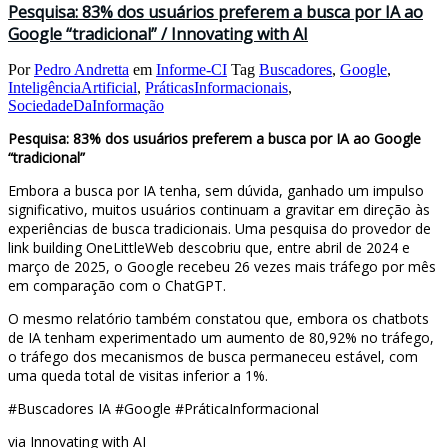
Pesquisa: 83% dos usuários preferem a busca por IA ao
Google “tradicional” / Innovating with AI
Por
Pedro Andretta
em
Informe-CI
Tag
Buscadores
,
Google
,
InteligênciaArtificial
,
PráticasInformacionais
,
SociedadeDaInformação
Pesquisa: 83% dos usuários preferem a busca por IA ao Google
“tradicional”
Embora a busca por IA tenha, sem dúvida, ganhado um impulso
significativo, muitos usuários continuam a gravitar em direção às
experiências de busca tradicionais. Uma pesquisa do provedor de
link building OneLittleWeb descobriu que, entre abril de 2024 e
março de 2025, o Google recebeu 26 vezes mais tráfego por mês
em comparação com o ChatGPT.
O mesmo relatório também constatou que, embora os chatbots
de IA tenham experimentado um aumento de 80,92% no tráfego,
o tráfego dos mecanismos de busca permaneceu estável, com
uma queda total de visitas inferior a 1%.
#Buscadores IA #Google #PráticaInformacional
via Innovating with AI