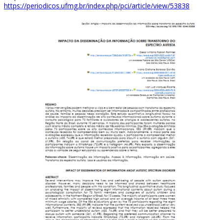
https://periodicos.ufmg.br/index.php/pci/article/view/53838