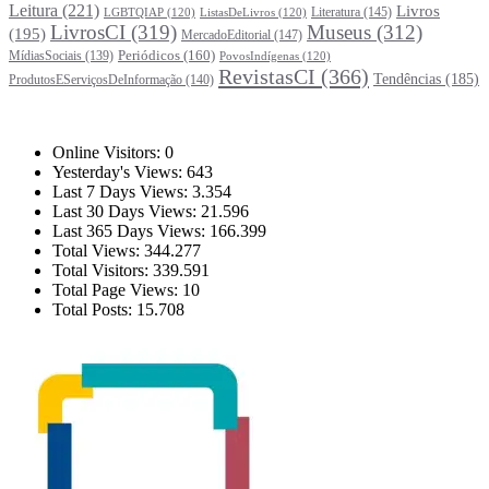
Leitura
(221)
Livros
Literatura
(145)
LGBTQIAP
(120)
ListasDeLivros
(120)
LivrosCI
(319)
Museus
(312)
(195)
MercadoEditorial
(147)
Periódicos
(160)
MídiasSociais
(139)
PovosIndígenas
(120)
RevistasCI
(366)
Tendências
(185)
ProdutosEServiçosDeInformação
(140)
Estatísticas
Online Visitors:
0
Yesterday's Views:
643
Last 7 Days Views:
3.354
Last 30 Days Views:
21.596
Last 365 Days Views:
166.399
Total Views:
344.277
Total Visitors:
339.591
Total Page Views:
10
Total Posts:
15.708