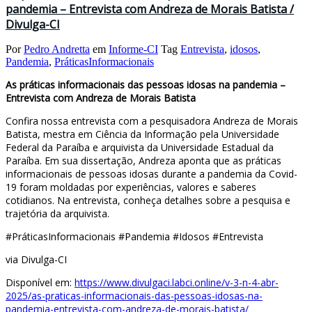
pandemia – Entrevista com Andreza de Morais Batista /
Divulga-CI
Por
Pedro Andretta
em
Informe-CI
Tag
Entrevista
,
idosos
,
Pandemia
,
PráticasInformacionais
As práticas informacionais das pessoas idosas na pandemia –
Entrevista com Andreza de Morais Batista
Confira nossa entrevista com a pesquisadora Andreza de Morais
Batista, mestra em Ciência da Informação pela Universidade
Federal da Paraíba e arquivista da Universidade Estadual da
Paraíba. Em sua dissertação, Andreza aponta que as práticas
informacionais de pessoas idosas durante a pandemia da Covid-
19 foram moldadas por experiências, valores e saberes
cotidianos. Na entrevista, conheça detalhes sobre a pesquisa e
trajetória da arquivista.
#PráticasInformacionais #Pandemia #Idosos #Entrevista
via Divulga-CI
Disponível em:
https://www.divulgaci.labci.online/v-3-n-4-abr-
2025/as-praticas-informacionais-das-pessoas-idosas-na-
pandemia-entrevista-com-andreza-de-morais-batista/