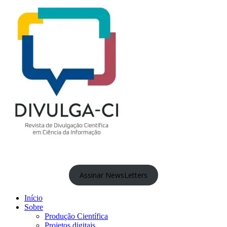
Assinar NewsLetters
Início
Sobre
Produção Científica
Projetos digitais