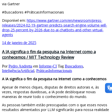
via Gartner
#Buscadores #PráticasInformacionais
Disponível em:
https://www.gartner.com/en/newsroom/press-
releases/2024-02-19-gartner-predicts-search-engine-volume-will-
drop-25-percent-by-2026-due-to-ai-chatbots-and-other-virtual-
agents
14 de janeiro de 2025
A IA significa o fim da pesquisa na Internet como a
conhecemos / MIT Technology Review
Por
Pedro Andretta
em
Informe-CI
Tag
Buscadores
,
InteligênciaArtificial
,
PráticasInformacionais
A IA significa o fim da pesquisa na Internet como a conhecemos
Apesar de menos cliques, disputas de direitos autorais e, às
vezes, respostas duvidosas, a IA pode desbloquear novas
maneiras de reunir todo o conhecimento do mundo.
As pessoas também estão preocupadas com o que esses novos
resultados alimentados por LLM significarão para nossa realidade