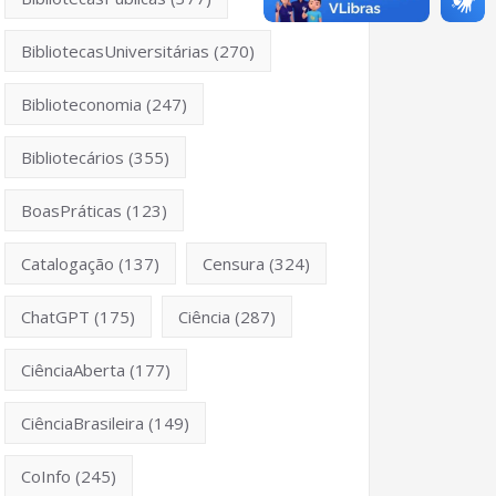
BibliotecasUniversitárias
(270)
Biblioteconomia
(247)
Bibliotecários
(355)
BoasPráticas
(123)
w/45291
Catalogação
(137)
Censura
(324)
ChatGPT
(175)
Ciência
(287)
CiênciaAberta
(177)
CiênciaBrasileira
(149)
CoInfo
(245)