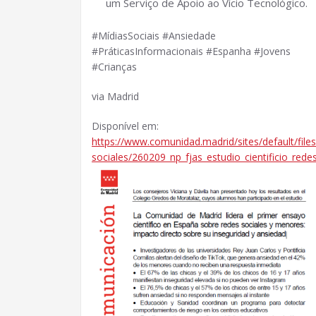
um Serviço de Apoio ao Vício Tecnológico.
#MídiasSociais #Ansiedade
#PráticasInformacionais #Espanha #Jovens
#Crianças
via Madrid
Disponível em:
https://www.comunidad.madrid/sites/default/files
sociales/260209_np_fjas_estudio_cientificio_redes