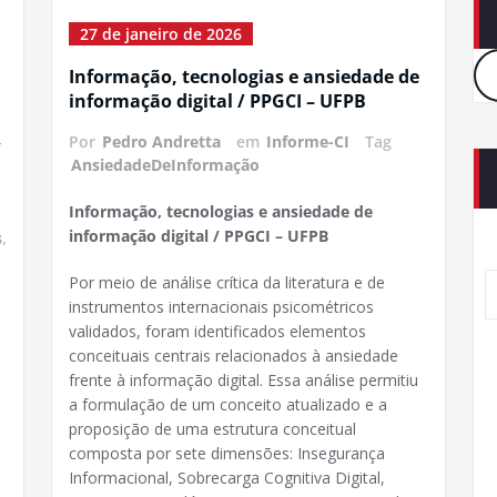
27 de janeiro de 2026
Informação, tecnologias e ansiedade de
informação digital / PPGCI – UFPB
Por
Pedro Andretta
em
Informe-CI
Tag
/
AnsiedadeDeInformação
Informação, tecnologias e ansiedade de
informação digital / PPGCI – UFPB
s
,
Por meio de análise crítica da literatura e de
instrumentos internacionais psicométricos
validados, foram identificados elementos
conceituais centrais relacionados à ansiedade
frente à informação digital. Essa análise permitiu
a formulação de um conceito atualizado e a
proposição de uma estrutura conceitual
composta por sete dimensões: Insegurança
n
Informacional, Sobrecarga Cognitiva Digital,