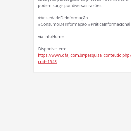
podem surgir por diversas razões.
#AnsiedadeDeInformação
#ConsumoDeInformação #PráticaInformacional
via InfoHome
Disponível em:
https://www.ofaj.com.br/pesquisa_conteudo.php
cod=1548