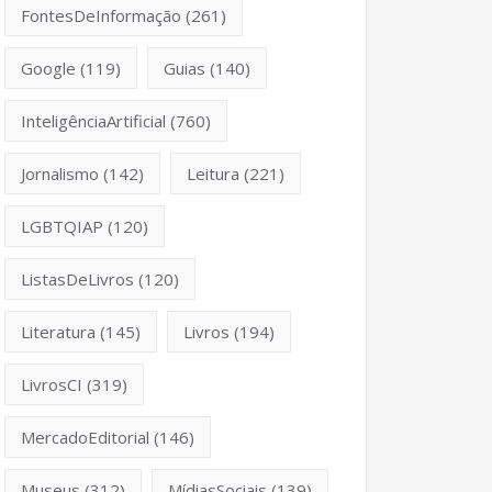
FontesDeInformação
(261)
Google
(119)
Guias
(140)
InteligênciaArtificial
(760)
Jornalismo
(142)
Leitura
(221)
LGBTQIAP
(120)
ListasDeLivros
(120)
Literatura
(145)
Livros
(194)
LivrosCI
(319)
MercadoEditorial
(146)
Museus
(312)
MídiasSociais
(139)