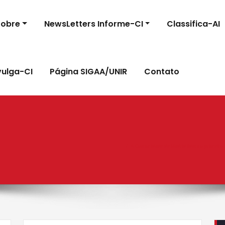
Sobre
NewsLetters Informe-CI
Classifica-AI
vulga-CI
Página SIGAA/UNIR
Contato
A Comunidade de Madrid lidera o primeiro e