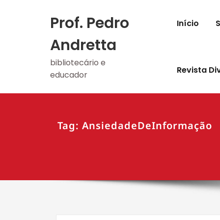
Skip
to
Prof. Pedro
Início
content
Andretta
bibliotecário e
Revista Di
educador
Tag: AnsiedadeDeInformação