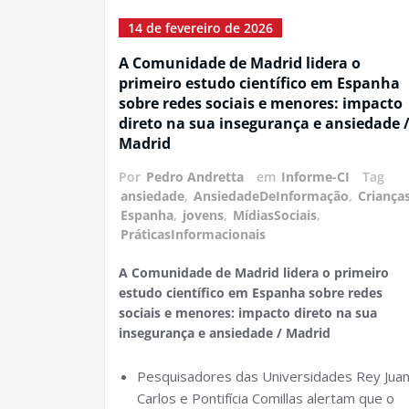
14 de fevereiro de 2026
A Comunidade de Madrid lidera o
primeiro estudo científico em Espanha
sobre redes sociais e menores: impacto
direto na sua insegurança e ansiedade 
Madrid
Por
Pedro Andretta
em
Informe-CI
Tag
ansiedade
,
AnsiedadeDeInformação
,
Criança
Espanha
,
jovens
,
MídiasSociais
,
PráticasInformacionais
A Comunidade de Madrid lidera o primeiro
estudo científico em Espanha sobre redes
sociais e menores: impacto direto na sua
insegurança e ansiedade / Madrid
Pesquisadores das Universidades Rey Jua
Carlos e Pontifícia Comillas alertam que o