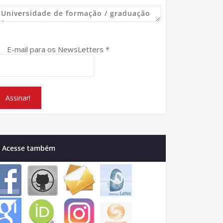
E-mail para os NewsLetters
*
Acesse também