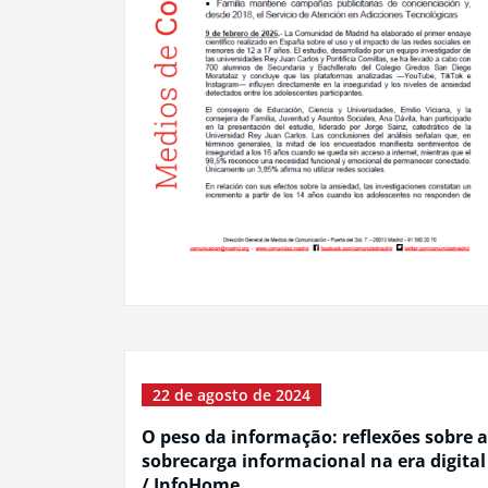
22 de agosto de 2024
O peso da informação: reflexões sobre a
sobrecarga informacional na era digital
/ InfoHome