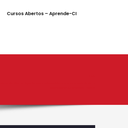
Cursos Abertos – Aprende-CI
Início
studo científico em Espanha sobre redes sociais e menores: impacto direto na
sua insegurança e ansiedade / Madrid