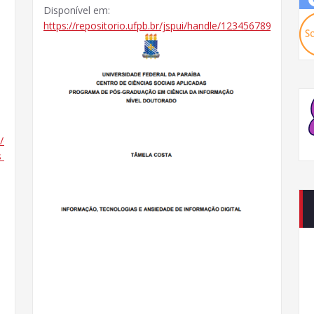
Disponível em:
https://repositorio.ufpb.br/jspui/handle/123456789/37413
/doc/servicios-
_sociales.pdf