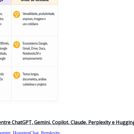
re ChatGPT, Gemini, Copilot, Claude, Perplexity e HuggingC
emini
,
HuggingChat
,
Perplexity