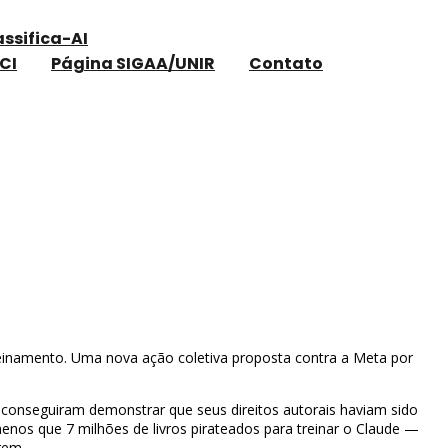
assifica-AI
CI
Página SIGAA/UNIR
Contato
reinamento. Uma nova ação coletiva proposta contra a Meta por
conseguiram demonstrar que seus direitos autorais haviam sido
nos que 7 milhões de livros pirateados para treinar o Claude —
gem.