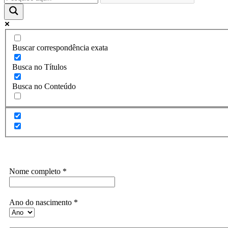
Buscar correspondência exata
Busca no Títulos
Busca no Conteúdo
Assine a Informe-CI NewsLetters
Nome completo
*
Ano do nascimento
*