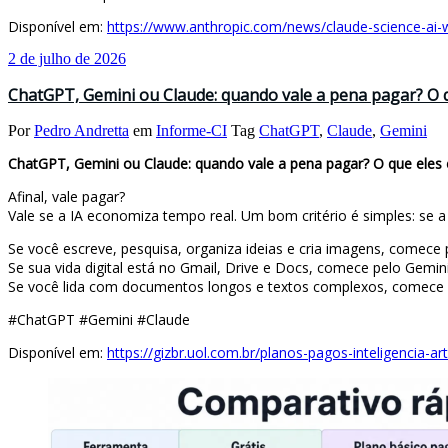
Disponível em:
https://www.anthropic.com/news/claude-science-ai
2 de julho de 2026
ChatGPT, Gemini ou Claude: quando vale a pena pagar? O 
Por
Pedro Andretta
em
Informe-CI
Tag
ChatGPT
,
Claude
,
Gemini
ChatGPT, Gemini ou Claude: quando vale a pena pagar? O que eles
Afinal, vale pagar?
Vale se a IA economiza tempo real. Um bom critério é simples: se 
Se você escreve, pesquisa, organiza ideias e cria imagens, comece
Se sua vida digital está no Gmail, Drive e Docs, comece pelo Gemini
Se você lida com documentos longos e textos complexos, comece 
#ChatGPT #Gemini #Claude
Disponível em:
https://gizbr.uol.com.br/planos-pagos-inteligencia-ar