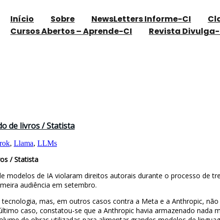
Início
Sobre
NewsLetters Informe-CI
Cl
Cursos Abertos – Aprende-CI
Revista Divulga-
 de livros / Statista
rok
,
Llama
,
LLMs
s / Statista
de modelos de IA violaram direitos autorais durante o processo de t
rimeira audiência em setembro.
ecnologia, mas, em outros casos contra a Meta e a Anthropic, não 
 último caso, constatou-se que a Anthropic havia armazenado nada me
olume de obras utilizadas para alimentar grandes modelos de lingua