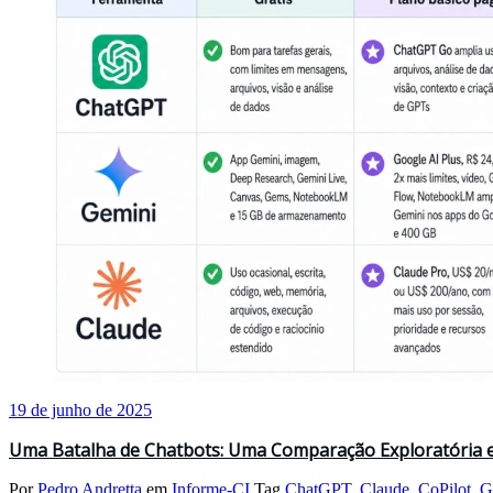
19 de junho de 2025
Uma Batalha de Chatbots: Uma Comparação Exploratória ent
Por
Pedro Andretta
em
Informe-CI
Tag
ChatGPT
,
Claude
,
CoPilot
,
G