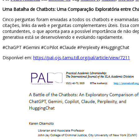
Uma Batalha de Chatbots: Uma Comparação Exploratória entre Chat
Cinco perguntas foram enviadas a todos os chatbots e examinadas 
citações, links da web e perguntas complementares úteis. Essa c
contundentes, o que aponta para a possível importância de não dep
generativa está se desenvolvendo e evoluindo rapidamente.
#ChaGPT #Gemini #CoPilot #Claude #Perplexity #HuggingChat
Disponível em:
https://pal-ojs-tamu.tdl.org/pal/article/view/7211