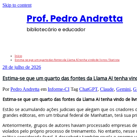
Skip to content
Prof. Pedro Andretta
bibliotecário e educador
Tag: Claude
Início
Estima-se que um quarto das fontes da Llama AI tenha vindo de livros / Statista
28 de julho de 2026
Estima-se que um quarto das fontes da Llama AI tenha vindo
Por
Pedro Andretta
em
Informe-CI
Tag
ChatGPT
,
Claude
,
Gemini
,
G
Estima-se que um quarto das fontes da Llama AI tenha vindo de livro
Estão se acumulando ações judiciais que alegam que os criadores 
grandes editoras, em um tribunal federal de Manhattan, terá sua p
Anteriormente, grupos de autores haviam processado empresas de t
violados pelo próprio processo de treinamento. No entanto, nesse
prática considerada ilegal. A descoberta também revela o enorme v