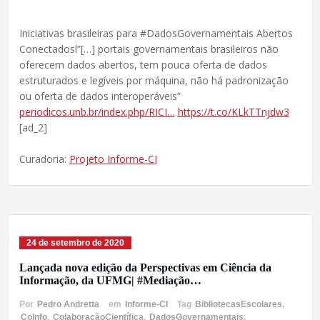
Iniciativas brasileiras para #DadosGovernamentais Abertos
Conectadosl”[…] portais governamentais brasileiros não
oferecem dados abertos, tem pouca oferta de dados
estruturados e legíveis por máquina, não há padronização
ou oferta de dados interoperáveis”
periodicos.unb.br/index.php/RICI…
https://t.co/KLkTTnjdw3
[ad_2]
Curadoria:
Projeto Informe-CI
24 de setembro de 2020
Lançada nova edição da Perspectivas em Ciência da
Informação, da UFMG| #Mediação…
Por
Pedro Andretta
em
Informe-CI
Tag
BibliotecasEscolares
,
CoInfo
,
ColaboraçãoCientífica
,
DadosGovernamentais
,