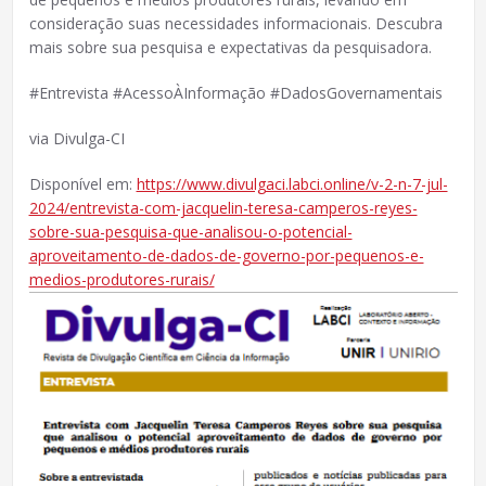
consideração suas necessidades informacionais. Descubra
mais sobre sua pesquisa e expectativas da pesquisadora.
#Entrevista #AcessoÀInformação #DadosGovernamentais
via Divulga-CI
Disponível em:
https://www.divulgaci.labci.online/v-2-n-7-jul-
2024/entrevista-com-jacquelin-teresa-camperos-reyes-
sobre-sua-pesquisa-que-analisou-o-potencial-
aproveitamento-de-dados-de-governo-por-pequenos-e-
medios-produtores-rurais/