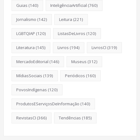
Guias
(140)
InteligênciaArtificial
(760)
Jornalismo
(142)
Leitura
(221)
LGBTQIAP
(120)
ListasDeLivros
(120)
Literatura
(145)
Livros
(194)
LivrosCI
(319)
MercadoEditorial
(146)
Museus
(312)
MídiasSociais
(139)
Periódicos
(160)
PovosIndígenas
(120)
ProdutosEServiçosDeInformação
(140)
RevistasCI
(366)
Tendências
(185)