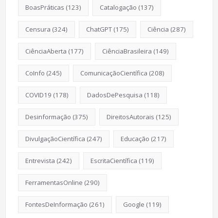
BoasPráticas
(123)
Catalogação
(137)
Censura
(324)
ChatGPT
(175)
Ciência
(287)
CiênciaAberta
(177)
CiênciaBrasileira
(149)
CoInfo
(245)
ComunicaçãoCientífica
(208)
COVID19
(178)
DadosDePesquisa
(118)
Desinformação
(375)
DireitosAutorais
(125)
DivulgaçãoCientífica
(247)
Educação
(217)
Entrevista
(242)
EscritaCientífica
(119)
FerramentasOnline
(290)
FontesDeInformação
(261)
Google
(119)