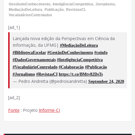
GestãodoConhecimento
,
InteligênciaCompetitiva
,
Jornalismo
,
MediaçãoDeLeitura
,
Publicação
,
RevistasCI
,
VocabuláriosControlados
[ad_1]
Lançada nova edição da Perspectivas em Ciência da
Informação, da UFMG|
#MediaçãoDeLeitura
#BibliotecaEscolar
#GestãoDoConhecimento
#coinfo
#DadosGovernamentais
#InteligênciaCompetitiva
#VocabulárioControlado
#Colaboração
#Publicação
#Jornalismo
#RevistasCI
https://t.co/BMtv82DsTs
— Pedro Andretta (@pedroisandretta)
September 24, 2020
[ad_2]
Fonte
: Projeto
Informe-CI