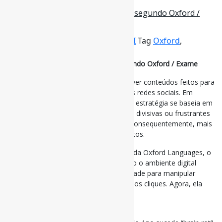
2 de dezembro de 2025
O que é ‘rage bait’, palavra do ano segundo Oxford /
Exame
Por
Pedro Andretta
em
Informe-CI
Tag
Oxford
,
palavras
,
RageBait
O que é ‘rage bait’, palavra do ano segundo Oxford / Exame
Rage bait é o termo usado para descrever conteúdos feitos para
provocar raiva e gerar engajamento nas redes sociais. Em
tradução livre, significa “isca da raiva”. A estratégia se baseia em
publicações deliberadamente ofensivas, divisivas ou frustrantes
que incentivam reações intensas — e, consequentemente, mais
cliques, comentários e compartilhamentos.
Segundo Casper Grathwohl, presidente da Oxford Languages, o
crescimento da expressão mostra como o ambiente digital
passou de chamar atenção por curiosidade para manipular
emoções. “Antes, a internet queria nossos cliques. Agora, ela
quer nossa raiva”, afirmou.