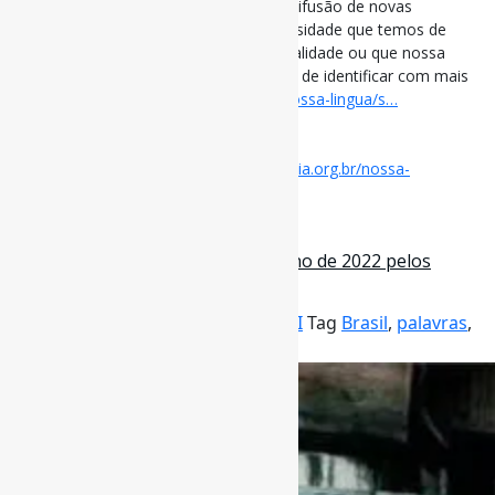
Novas Palavras | A criação, o uso e a difusão de novas
#palavras ou expressões vêm da necessidade que temos de
nomear algo que faz parte da nossa realidade ou que nossa
inteligência e percepção foram capazes de identificar com mais
intensidade. via ABL
academia.org.br/nossa-lingua/s…
[ad_2]
Acesse o item em:
https://www.academia.org.br/nossa-
lingua/sobre-novas-palavras
21 de dezembro de 2022
‘Esperança’ é eleita a palavra do ano de 2022 pelos
brasileiros, diz pesquisa l …
Por
Pedro Andretta
em
Informe-CI
Tag
Brasil
,
palavras
,
Política