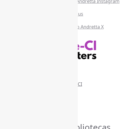
Recursos Informe-CI
Informe-CI
Assinar NewsLetters Informe-CI
Busca por conteúdos
Índice de tags
Buscador de conteúdos
Principais Tags (Assuntos)
Bibliotecas
AcessoAberto
(207)