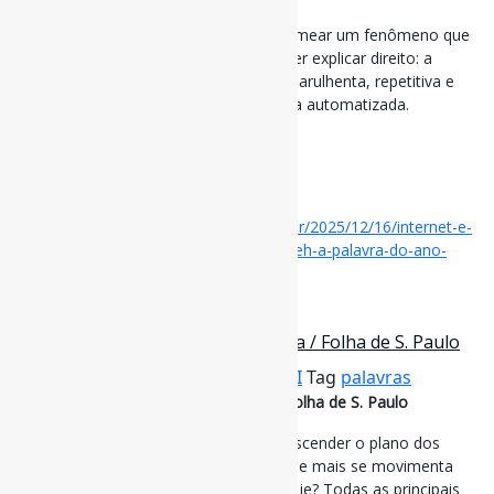
Segundo o dicionário, “slop” ajuda a nomear um fenômeno que
todo mundo percebe, mesmo sem saber explicar direito: a
sensação de que a internet ficou mais barulhenta, repetitiva e
inflada por conteúdo gerado de maneira automatizada.
#Palavras
via Olhar digital
Disponível em:
https://olhardigital.com.br/2025/12/16/internet-e-
redes-sociais/o-que-eh-slop-e-por-que-eh-a-palavra-do-ano-
para-o-dicionario-merriam-webster/
4 de dezembro de 2025
‘Palavras do ano’ já não dizem nada / Folha de S. Paulo
Por
Pedro Andretta
em
Informe-CI
Tag
palavras
‘Palavras do ano’ já não dizem nada / Folha de S. Paulo
Os dicionários até têm lutado para transcender o plano dos
modismos digitais, mas não é fácil. Onde mais se movimenta
discurso em larga escala nos dias de hoje? Todas as principais