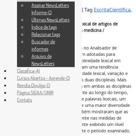
Scientometrics
Assinar NewsLetters
Por
Pedro Andretta
em
Informe-CI
Tag
EscritaCientífica
,
Informe-CI
palavras
Últimas NewsLetters
Mudança diacrônica na complexidade lexical de artigos de
Índice de tags
pesquisa (1970–2020): economia versus medicina /
Relacionar tags
Scientometrics
Buscador de
Nove medidas diacrônicas incorporadas no Analisador de
informes
Complexidade Lexical de Lu (2012) foram adotadas para
Arquivo de
operacionalizar três dimensões da complexidade lexical em
NewsLetters
todos os textos. Os resultados mostraram uma tendência
Classifica-AI
crescente ao longo de 50 anos na densidade lexical, variação e
Cursos Abertos – Aprende-CI
sofisticação dos artigos de pesquisa nas duas disciplinas. Mais
Revista Divulga-CI
especificamente, os artigos de pesquisa em ambas as disciplinas
tornaram-se mais complexos lexicalmente ao longo do tempo,
Página SIGAA/UNIR
produzindo uma proporção crescente de palavras lexicais, um
Contato
número maior de palavras sofisticadas e uma maior diversidade
de tipos de palavras. Os resultados também mostraram que as
duas disciplinas variaram significativamente nas medidas de
complexidade, com a medicina geralmente exibindo um nível
mais alto de complexidade lexical durante o período examinado.