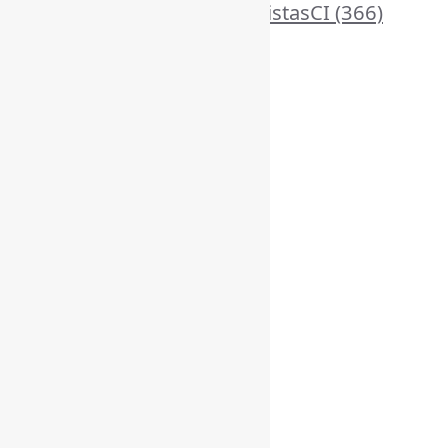
RevistasCI
(366)
ProdutosEServiçosDeInformação
(140)
Tendências
(185)
Estatísticas
Online Visitors:
3
Yesterday's Views:
540
Last 7 Days Views:
3.519
Last 30 Days Views:
22.486
Last 365 Days Views:
166.177
Total Views:
343.965
Total Visitors:
339.296
Total Page Views:
7
Total Posts:
15.702