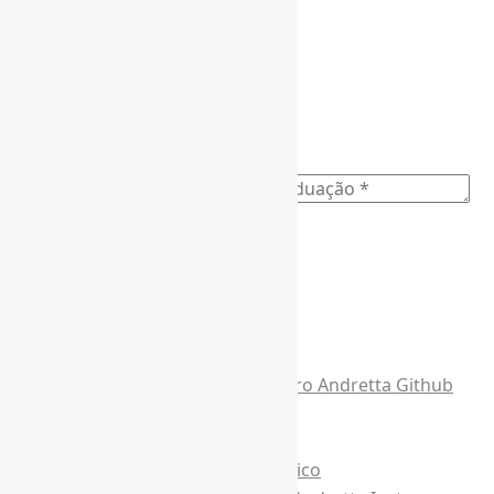
Nome completo
*
Ano do nascimento
*
E-mail para os NewsLetters
*
Acesse também