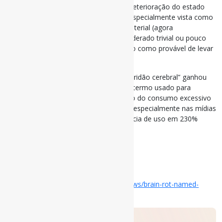
‘Brain rot’ é definido como “a suposta deterioração do estado
mental ou intelectual de uma pessoa, especialmente vista como
resultado do consumo excessivo de material (agora
particularmente conteúdo online) considerado trivial ou pouco
desafiador. Também: algo caracterizado como provável de levar
a tal deterioração”.
Nossos especialistas notaram que “podridão cerebral” ganhou
nova proeminência este ano como um termo usado para
capturar preocupações sobre o impacto do consumo excessivo
de conteúdo online de baixa qualidade, especialmente nas mídias
sociais. O termo aumentou em frequência de uso em 230%
entre 2023 e 2024.
via Oxford
#BrainRot #Palavras #Tendências
Disponível em:
https://corp.oup.com/news/brain-rot-named-
oxford-word-of-the-year-2024/