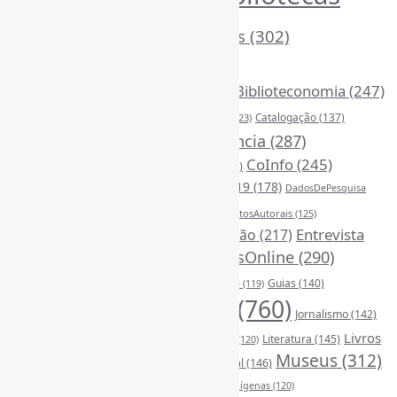
Arquivos
(125)
(1052)
BibliotecasEscolares
(302)
BibliotecasPúblicas
(377)
BibliotecasUniversitárias
(270)
Biblioteconomia
(247)
Bibliotecários
(355)
Catalogação
(137)
BoasPráticas
(123)
Censura
(324)
Ciência
(287)
ChatGPT
(175)
CoInfo
(245)
CiênciaAberta
(177)
CiênciaBrasileira
(149)
ComunicaçãoCientífica
(208)
COVID19
(178)
DadosDePesquisa
Desinformação
(375)
DireitosAutorais
(125)
(118)
DivulgaçãoCientífica
(247)
Entrevista
Educação
(217)
FerramentasOnline
(290)
(242)
EscritaCientífica
(119)
FontesDeInformação
(261)
Guias
(140)
Google
(119)
InteligênciaArtificial
(760)
Jornalismo
(142)
Leitura
(221)
Livros
Literatura
(145)
LGBTQIAP
(120)
ListasDeLivros
(120)
LivrosCI
(319)
Museus
(312)
(194)
MercadoEditorial
(146)
Periódicos
(160)
MídiasSociais
(139)
PovosIndígenas
(120)