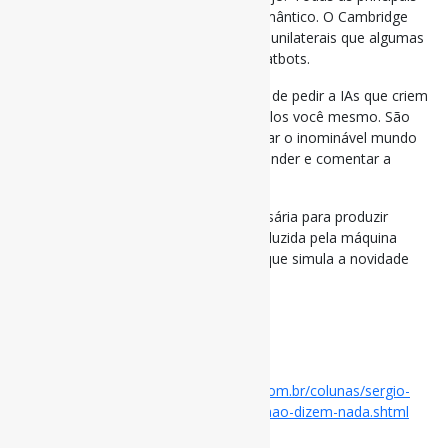
escolhas de 2025 são desse campo semântico. O Cambridge
elegeu “parasocial”, nome das relações unilaterais que algumas
pessoas travam com celebridades e chatbots.
O Collins optou por “vibe coding”, o ato de pedir a IAs que criem
aplicativos e sites em vez de programá-los você mesmo. São
escolhas honestas, tentativas de nomear o inominável mundo
novo. No entanto, incapazes de transcender e comentar a
realidade.
É como se a sobra de linguagem necessária para produzir
sentido crítico-histórico tivesse sido abduzida pela máquina
discursiva engendrada pelas big techs, que simula a novidade
sem sair do lugar.
#Palavras
via Folha de S. Paulo
Disponível em:
https://www1.folha.uol.com.br/colunas/sergio-
rodrigues/2025/12/palavras-do-ano-ja-nao-dizem-nada.shtml