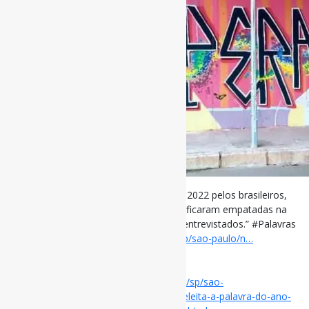
‘Esperança’ é eleita a palavra do ano de 2022 pelos brasileiros,
diz pesquisa l “‘Decepção’ e ‘dificuldade’ ficaram empatadas na
segunda posição nas preferências dos entrevistados.” #Palavras
#Política #Brasil via G1
g1.globo.com/sp/sao-paulo/n…
[ad_2]
Acesse o item em:
https://g1.globo.com/sp/sao-
paulo/noticia/2022/12/21/esperanca-e-eleita-a-palavra-do-ano-