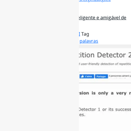
28 de maio de 2023
Repetition Detector l Detecção inteligente e amigável de
repetições. Pode ser …
Por
Pedro Andretta
em
Informe-CI
Tag
FerramentasOnline
,
Lexicometria
,
palavras