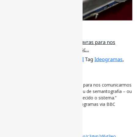
29 de maio de 2023
O homem que quis eliminar as palavras para nos
comunicarmos melhor l “Assim nasc…
Por
Pedro Andretta
em
Informe-CI
Tag
Ideogramas
,
LeituraEscritaECultura
,
palavras
[ad_1]
O homem que quis eliminar as palavras para nos comunicarmos
melhor l “Assim nascia o que ele chamou de semantografia – ou
os símbolos de Bliss, como ficaria conhecido o sistema.”
#LeituraEscritaECultura #Palavras #Ideogramas via BBC
bbc.com/portuguese/art…
[ad_2]
Acesse o item em:
https://www.bbc.com/portuguese/articles/c3gvn2d6g3eo