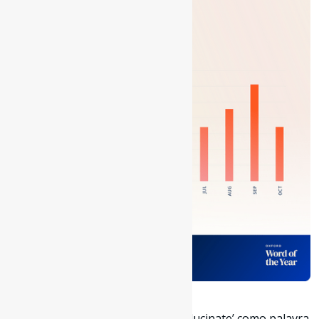
19 de novembro de 2023
Cambridge Dictionary nomeia ‘Hallucinate’ como palavra