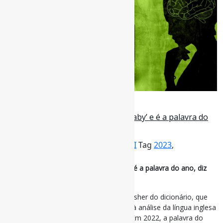
2 de novembro de 2023
‘Inteligência artificial’ bate ‘nepo baby’ e é a palavra do
ano, diz dicionário Collins
Por
Pedro Andretta
em
Informe-CI
Tag
2023
,
InteligênciaArtificial
,
palavras
‘Inteligência artificial’ bate ‘nepo baby’ e é a palavra do ano, diz
dicionário Collins
A votação é feita anualmente pela publisher do dicionário, que
tem um time de lexicógrafos dedicado à análise da língua inglesa
em múltiplas frentes de comunicação. Em 2022, a palavra do