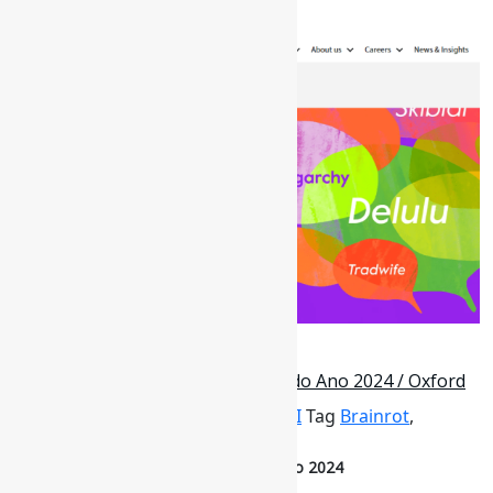
dictionary-skibidi-delulu-tradwife/
2 de dezembro de 2024
‘Brain rot’ é eleita Palavra Oxford do Ano 2024 / Oxford
Por
Pedro Andretta
em
Informe-CI
Tag
Brainrot
,
palavras
,
Tendências
‘Brain rot’ é eleita Palavra Oxford do Ano 2024