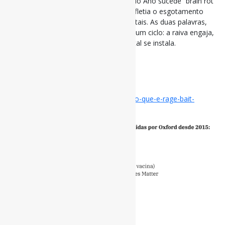
A escolha de “rage bait” como Palavra do Ano sucede “brain rot”
(“mente podre”), eleita em 2024, que refletia o esgotamento
causado pelo excesso de estímulos digitais. As duas palavras,
segundo os os organizadores, formam um ciclo: a raiva engaja,
o algoritmo amplifica e o cansaço mental se instala.
#RageBait #Palavras #Oxford
via Exame
Disponível em:
https://exame.com/pop/o-que-e-rage-bait-
palavra-do-ano-segundo-oxford/