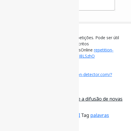
Repetition Detector
l Detecção inteligente e amigável de repetições. Pode ser útil
para análises quantitativas de textos escritos
l #Lexicometria #Palavras #FerramentasOnline
repetition-
detector.com/?p=online
https://t.co/uwcI8LSzhO
[ad_2]
Acesse o item em:
https://www.repetition-detector.com/?
p=online
16 de maio de 2023
Novas Palavras | A criação, o uso e a difusão de novas
#palavras ou expressões v…
Por
Pedro Andretta
em
Informe-CI
Tag
palavras
[ad_1]