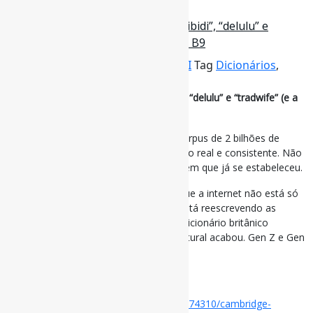
24 de agosto de 2025
Cambridge Dictionary adiciona “skibidi”, “delulu” e
“tradwife” (e a culpa é do TikTok) / B9
Por
Pedro Andretta
em
Informe-CI
Tag
Dicionários
,
palavras
Cambridge Dictionary adiciona “skibidi”, “delulu” e “tradwife” (e a
culpa é do TikTok) / B9
A sacada é que o Cambridge usa um corpus de 2 bilhões de
palavras para identificar termos com uso real e consistente. Não
é modinha de uma semana – é linguagem que já se estabeleceu.
A real? É o reconhecimento oficial de que a internet não está só
mudando como nos comunicamos – está reescrevendo as
regras do próprio idioma. Quando um dicionário britânico
centenário aceita “skibidi”, a batalha cultural acabou. Gen Z e Gen
Alpha venceram.
#Dicionários #Palavras
Disponível em:
https://www.b9.com.br/174310/cambridge-