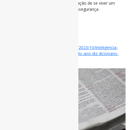
ano foi “permacrise”, que define a sensação de se viver um
período prolongado de instabilidade e insegurança.
#Palavras #IA
via Folha S. Paulo
Disponível em:
https://www1.folha.uol.com.br/ilustrada/2023/10/inteligencia-
artificial-bate-nepo-baby-e-e-a-palavra-do-ano-diz-dicionario-
collins.shtml