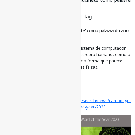
do ano de 2023
Por
Pedro Andretta
em
Informe-CI
Tag
InteligênciaArtificial
,
palavras
Cambridge Dictionary nomeia ‘Hallucinate’ como palavra do ano
de 2023
‘Quando uma inteligência artificial (um sistema de computador
que possui algumas das qualidades do cérebro humano, como a
capacidade de produzir linguagem de uma forma que parece
humana) alucina, ela produz informações falsas.
#Palavras #IA
via Cambridge University
Disponível em:
https://www.cam.ac.uk/research/news/cambridge-
dictionary-names-hallucinate-word-of-the-year-2023