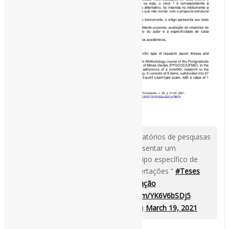
[ad_1]
Instrumento para análise crítica de relatórios de pesquisas
l “Este artigo tem como objetivo apresentar um
instrumento de análise crítica de um tipo específico de
#RelatóriosDePesquisa
: teses e dissertações ”
#Teses
#Dissertação
#PósGraduação
#Avaliação
https://t.co/S3lRWhktgN
pic.twitter.com/YK6V6bSDj5
— Pedro Andretta (@pedroisandretta)
March 19, 2021