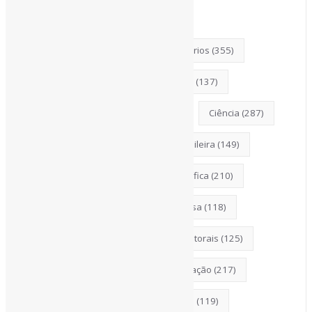
BibliotecasUniversitárias
(270)
Biblioteconomia
(247)
Bibliotecários
(355)
BoasPráticas
(123)
Catalogação
(137)
Censura
(326)
ChatGPT
(175)
Ciência
(287)
CiênciaAberta
(177)
CiênciaBrasileira
(149)
CoInfo
(246)
ComunicaçãoCientífica
(210)
COVID19
(178)
DadosDePesquisa
(118)
Desinformação
(375)
DireitosAutorais
(125)
DivulgaçãoCientífica
(248)
Educação
(217)
Entrevista
(242)
EscritaCientífica
(119)