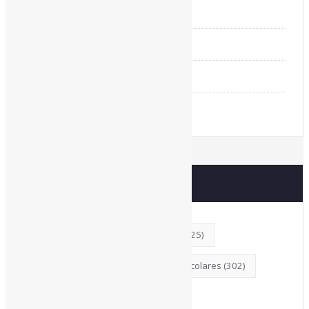
Assinar NewsLetters Informe-CI
Busca por conteúdos
Índice de tags
Buscador de conteúdos
Principais Tags (Assuntos)
AcessoAberto
(208)
Arquivos
(125)
Bibliotecas
(1053)
BibliotecasEscolares
(302)
BibliotecasPúblicas
(378)