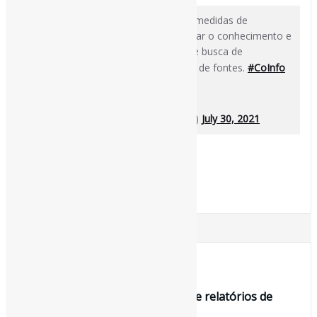
Saber e fazer: o desenvolvimento de medidas de
competência informacional para avaliar o conhecimento e
a prática l Para pensar a relação entre busca de
informação, avaliação de fonte e uso de fontes.
#CoInfo
#Avaliação
https://t.co/Om1jzmOfBH
pic.twitter.com/c4W9ZKp6wK
— Pedro Andretta (@pedroisandretta)
July 30, 2021
[ad_2]
Fonte
: Projeto
Informe-CI
19 de março de 2021
Instrumento para análise crítica de relatórios de
pesquisas l “Este artigo tem c…