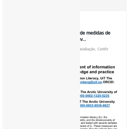
30 de julho de 2021
Saber e fazer: o desenvolvimento de medidas de
competência informacional para av…
Por
Pedro Andretta
em
Informe-CI
Tag
avaliação
,
CoInfo