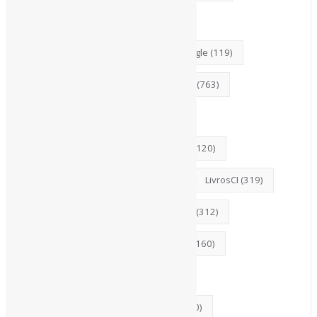
FerramentasOnline
(290)
FontesDeInformação
(261)
Google
(119)
Guias
(140)
InteligênciaArtificial
(763)
Jornalismo
(142)
Leitura
(221)
LGBTQIAP
(120)
ListasDeLivros
(120)
Literatura
(145)
Livros
(195)
LivrosCI
(319)
MercadoEditorial
(147)
Museus
(312)
MídiasSociais
(139)
Periódicos
(160)
PovosIndígenas
(120)
ProdutosEServiçosDeInformação
(140)