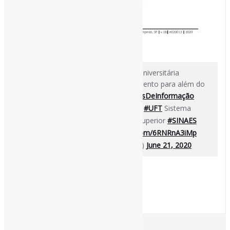
[ad_1]
Princípios avaliativos para biblioteca universitária
promovendo cultura, arte e conhecimento para além do
acervo de livros|
#GestãoDeUnidadesDeInformação
#Avaliação
#BibliotecasUniversitárias
#UFT
Sistema
Nacional de Avaliação da Educação Superior
#SINAES
https://t.co/CCVGweIhnP
pic.twitter.com/6RNRnA3iMp
— Pedro Andretta (@pedroisandretta)
June 21, 2020
[ad_2]
Fonte
: Projeto
Informe-CI