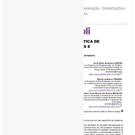
Por
Pedro Andretta
em
Informe-CI
Tag
avaliação
,
Dissertações
,
PósGraduação
,
RelatóriosDePesquisa
,
Teses