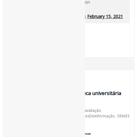
e nas médias” 🇫🇷via The Conversation
https://t.co/hMrLl9D3w2
— Pedro Andretta (@pedroisandretta)
February 15, 2021
[ad_2]
Fonte
: Projeto
Informe-CI
21 de junho de 2020
Princípios avaliativos para biblioteca universitária
promovendo cultura, arte e …
Por
Pedro Andretta
em
Informe-CI
Tag
avaliação
,
BibliotecasUniversitárias
,
GestãoDeUnidadesDeInformação
,
SINAES
,
UFT