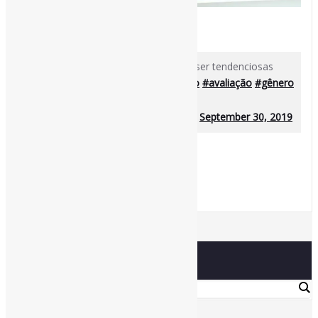
[ad_1]
Por que avaliações de 1 a 10 podem ser tendenciosas
contra as mulheres (textão)
#trabalho
#avaliação
#gênero
https://t.co/D9PFchDLlK
— Pedro Andretta (@andretta_pedro)
September 30, 2019
[ad_2]
Source
by
Pedro Andretta
Buscador