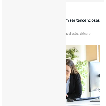
30 de setembro de 2019
Por que avaliações de 1 a 10 podem ser tendenciosas
contra as mulheres (textão) …
Por
Pedro Andretta
em
Informe-CI
Tag
avaliação
,
Gênero
,
Trabalho