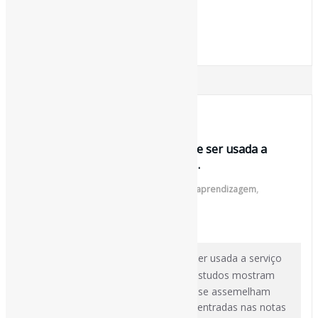
[ad_2]
Fonte
: Projeto
Informe-CI
15 de fevereiro de 2021
Na escola, como a #avaliação pode ser usada a
serviço da #aprendizagem ? I”[…]…
Por
Pedro Andretta
em
Informe-CI
Tag
aprendizagem
,
avaliação
[ad_1]
Na escola, como a
#avaliação
pode ser usada a serviço
da
#aprendizagem
? I”[…] diferentes estudos mostram
que as práticas avaliativas ainda hoje se assemelham
muito às vividas pelos nossos avós, centradas nas notas