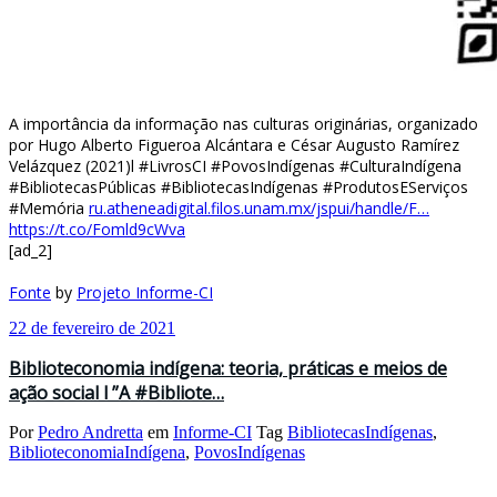
A importância da informação nas culturas originárias, organizado
por Hugo Alberto Figueroa Alcántara e César Augusto Ramírez
Velázquez (2021)l #LivrosCI #PovosIndígenas #CulturaIndígena
#BibliotecasPúblicas #BibliotecasIndígenas #ProdutosEServiços
#Memória
ru.atheneadigital.filos.unam.mx/jspui/handle/F…
https://t.co/Fomld9cWva
[ad_2]
Fonte
by
Projeto Informe-CI
22 de fevereiro de 2021
Biblioteconomia indígena: teoria, práticas e meios de
ação social l ”A #Bibliote…
Por
Pedro Andretta
em
Informe-CI
Tag
BibliotecasIndígenas
,
BiblioteconomiaIndígena
,
PovosIndígenas