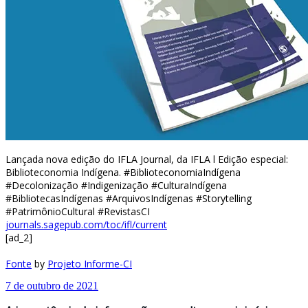
Lançada nova edição do IFLA Journal, da IFLA l Edição especial:
Biblioteconomia Indígena. #BiblioteconomiaIndígena
#Decolonização #Indigenização #CulturaIndígena
#BibliotecasIndígenas #ArquivosIndígenas #Storytelling
#PatrimônioCultural #RevistasCI
journals.sagepub.com/toc/ifl/current
[ad_2]
Fonte
by
Projeto Informe-CI
7 de outubro de 2021