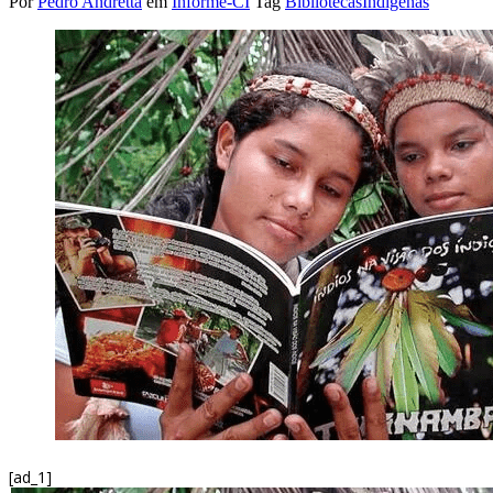
Por
Pedro Andretta
em
Informe-CI
Tag
BibliotecasIndígenas
[ad_1]