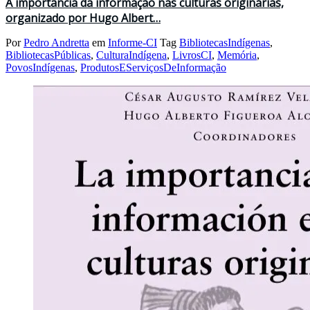
A importância da informação nas culturas originárias,
organizado por Hugo Albert…
Por
Pedro Andretta
em
Informe-CI
Tag
BibliotecasIndígenas
,
BibliotecasPúblicas
,
CulturaIndígena
,
LivrosCI
,
Memória
,
PovosIndígenas
,
ProdutosEServiçosDeInformação