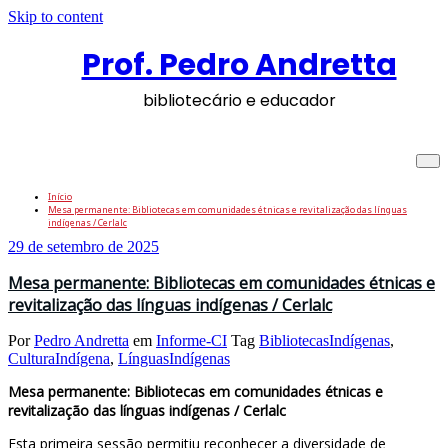
Skip to content
Prof. Pedro Andretta
bibliotecário e educador
Tag: BibliotecasIndígenas
Início
Mesa permanente: Bibliotecas em comunidades étnicas e revitalização das línguas
indígenas / Cerlalc
29 de setembro de 2025
Mesa permanente: Bibliotecas em comunidades étnicas e
revitalização das línguas indígenas / Cerlalc
Por
Pedro Andretta
em
Informe-CI
Tag
BibliotecasIndígenas
,
CulturaIndígena
,
LínguasIndígenas
Mesa permanente: Bibliotecas em comunidades étnicas e
revitalização das línguas indígenas / Cerlalc
Esta primeira sessão permitiu reconhecer a diversidade de