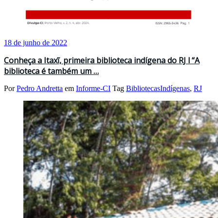
18 de junho de 2022
Conheça a Itaxĩ, primeira biblioteca indígena do RJ l “A
biblioteca é também um …
Por
Pedro Andretta
em
Informe-CI
Tag
BibliotecasIndígenas
,
RJ