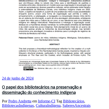
24 de junho de 2024
O papel dos bibliotecários na preservação e
disseminação do conhecimento indígena
Por
Pedro Andretta
em
Informe-CI
Tag
Bibliotecários
,
BibliotecasIndígenas
,
CulturaIndígena
,
SaberesAncestrais