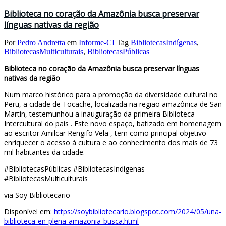
Biblioteca no coração da Amazônia busca preservar
línguas nativas da região
Por
Pedro Andretta
em
Informe-CI
Tag
BibliotecasIndígenas
,
BibliotecasMulticulturais
,
BibliotecasPúblicas
Biblioteca no coração da Amazônia busca preservar línguas
nativas da região
Num marco histórico para a promoção da diversidade cultural no
Peru, a cidade de Tocache, localizada na região amazônica de San
Martín, testemunhou a inauguração da primeira Biblioteca
Intercultural do país . Este novo espaço, batizado em homenagem
ao escritor Amilcar Rengifo Vela , tem como principal objetivo
enriquecer o acesso à cultura e ao conhecimento dos mais de 73
mil habitantes da cidade.
#BibliotecasPúblicas #BibliotecasIndígenas
#BibliotecasMulticulturais
via Soy Bibliotecario
Disponível em:
https://soybibliotecario.blogspot.com/2024/05/una-
biblioteca-en-plena-amazonia-busca.html