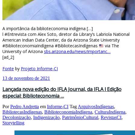
A importância da biblioteconomia indígena […]
l #Entrevista com Alex Soto, diretor da Library’s Labriola National
American Indian Data Center, da da Arizona State University
#BiblioteconomiaIndígena #BibliotecasIndígenas
via The
University of Arizona
sbs.arizona.edu/news/importanc…
[ad_2]
Fonte
by
Projeto Informe-CI
13 de novembro de 2021
Lançada nova edição do IFLA Journal, da IFLA l Edição
especial: Biblioteconomia …
Por
Pedro Andretta
em
Informe-CI
Tag
ArquivosIndígenas
,
BibliotecasIndígenas
,
BiblioteconomiaIndígena
,
CulturaIndígena
,
Decolonização
,
Indigenização
,
PatrimônioCultural
,
RevistasCI
,
Storytelling