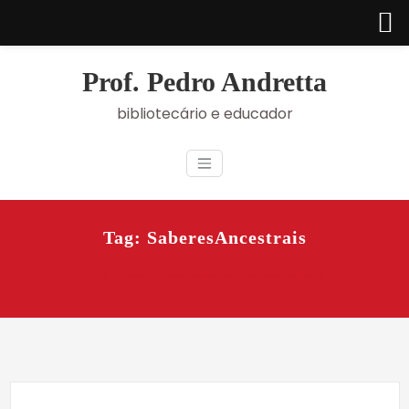
Skip
to
Prof. Pedro Andretta
content
bibliotecário e educador
Tag: SaberesAncestrais
Início
Saberes indígenas, desafios brasileiros / Jornal da Ciência