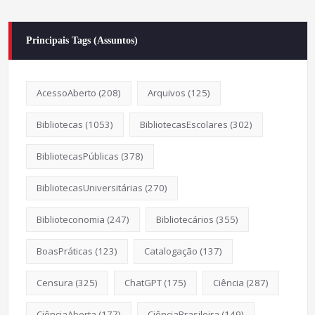
Principais Tags (Assuntos)
AcessoAberto
(208)
Arquivos
(125)
Bibliotecas
(1053)
BibliotecasEscolares
(302)
BibliotecasPúblicas
(378)
BibliotecasUniversitárias
(270)
Biblioteconomia
(247)
Bibliotecários
(355)
BoasPráticas
(123)
Catalogação
(137)
Censura
(325)
ChatGPT
(175)
Ciência
(287)
CiênciaAberta
(177)
CiênciaBrasileira
(149)