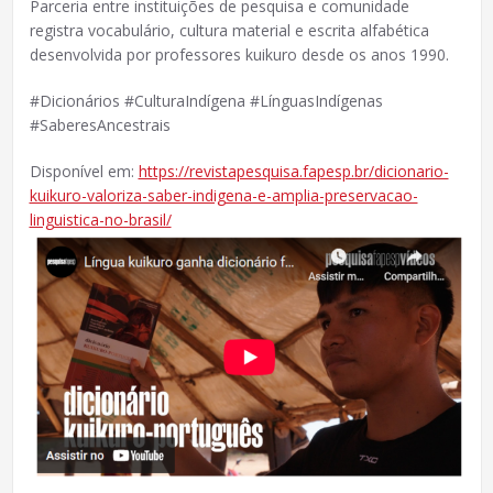
Parceria entre instituições de pesquisa e comunidade
registra vocabulário, cultura material e escrita alfabética
desenvolvida por professores kuikuro desde os anos 1990.
#Dicionários #CulturaIndígena #LínguasIndígenas
#SaberesAncestrais
Disponível em:
https://revistapesquisa.fapesp.br/dicionario-
kuikuro-valoriza-saber-indigena-e-amplia-preservacao-
linguistica-no-brasil/