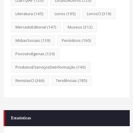
LGBTQIAP
(120)
ListasDeLivros
(120)
Literatura
(145)
Livros
(195)
LivrosCI
(319)
MercadoEditorial
(147)
Museus
(312)
MídiasSociais
(139)
Periódicos
(160)
PovosIndígenas
(120)
ProdutosEServiçosDeInformação
(140)
RevistasCI
(366)
Tendências
(185)
Estatísticas