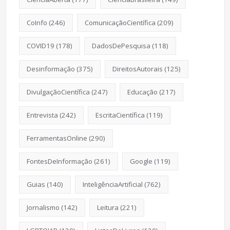
CoInfo
(246)
ComunicaçãoCientífica
(209)
COVID19
(178)
DadosDePesquisa
(118)
Desinformação
(375)
DireitosAutorais
(125)
DivulgaçãoCientífica
(247)
Educação
(217)
Entrevista
(242)
EscritaCientífica
(119)
FerramentasOnline
(290)
FontesDeInformação
(261)
Google
(119)
Guias
(140)
InteligênciaArtificial
(762)
Jornalismo
(142)
Leitura
(221)