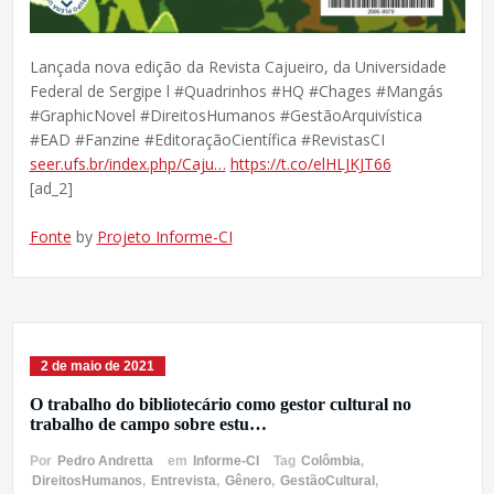
Lançada nova edição da Revista Cajueiro, da Universidade
Federal de Sergipe l #Quadrinhos #HQ #Chages #Mangás
#GraphicNovel #DireitosHumanos #GestãoArquivística
#EAD #Fanzine #EditoraçãoCientífica #RevistasCI
seer.ufs.br/index.php/Caju…
https://t.co/elHLJKJT66
[ad_2]
Fonte
by
Projeto Informe-CI
2 de maio de 2021
O trabalho do bibliotecário como gestor cultural no
trabalho de campo sobre estu…
Por
Pedro Andretta
em
Informe-CI
Tag
Colômbia
,
DireitosHumanos
,
Entrevista
,
Gênero
,
GestãoCultural
,