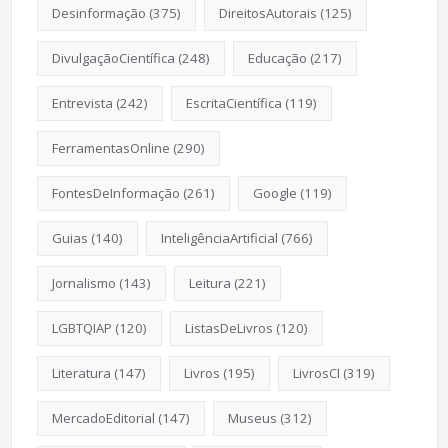
Desinformação
(375)
DireitosAutorais
(125)
DivulgaçãoCientífica
(248)
Educação
(217)
Entrevista
(242)
EscritaCientífica
(119)
FerramentasOnline
(290)
FontesDeInformação
(261)
Google
(119)
Guias
(140)
InteligênciaArtificial
(766)
Jornalismo
(143)
Leitura
(221)
LGBTQIAP
(120)
ListasDeLivros
(120)
Literatura
(147)
Livros
(195)
LivrosCI
(319)
MercadoEditorial
(147)
Museus
(312)