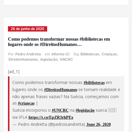
26 de junho de 2020
Como podemos transformar nossas #bibliotecas em
lugares onde os #DireitosHumanos…
Por
Pedro Andretta
em
Informe-CI
Tag
Bibliotecas
,
Crianças
,
DireitosHumanos
,
legislação
,
UNCRC
[ad_1]
Como podemos transformar nossas
em
#bibliotecas
lugares onde os
se tornam realidade e
#DireitosHumanos
não apenas frases vazias? Na Suécia, começamos com
as
|
#crianças
Suécia incorporou o
na
sueca 🇺🇸
#UNCRC
#legislação
via IFLA
https://t.co/EpZR3rhPEx
— Pedro Andretta (@pedroisandretta)
June 26, 2020