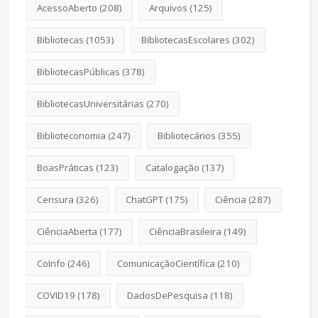
AcessoAberto
(208)
Arquivos
(125)
Bibliotecas
(1053)
BibliotecasEscolares
(302)
BibliotecasPúblicas
(378)
BibliotecasUniversitárias
(270)
Biblioteconomia
(247)
Bibliotecários
(355)
BoasPráticas
(123)
Catalogação
(137)
Censura
(326)
ChatGPT
(175)
Ciência
(287)
CiênciaAberta
(177)
CiênciaBrasileira
(149)
CoInfo
(246)
ComunicaçãoCientífica
(210)
COVID19
(178)
DadosDePesquisa
(118)