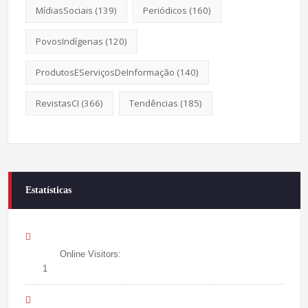
MídiasSociais
(139)
Periódicos
(160)
PovosIndígenas
(120)
ProdutosEServiçosDeInformação
(140)
RevistasCI
(366)
Tendências
(185)
Estatísticas
Online Visitors:
1