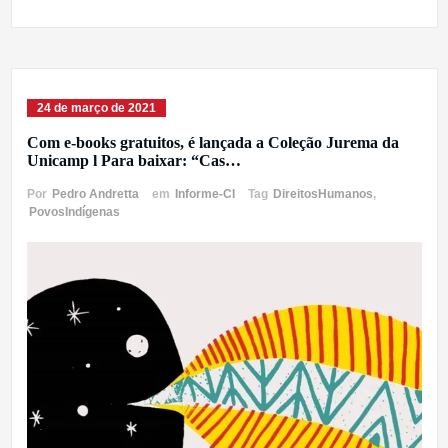
24 de março de 2021
Com e-books gratuitos, é lançada a Coleção Jurema da
Unicamp l Para baixar: “Cas…
Por
Pedro Andretta
em
Informe-CI
Tag
DireitosHumanos
,
PovosIndígenas