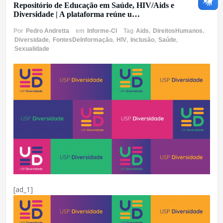
Repositório de Educação em Saúde, HIV/Aids e
Diversidade | A plataforma reúne u…
Por
Pedro Andretta
em
Informe-CI
Tag
Aids
,
DireitosHumanos
,
Diversidade
,
FontesDeInformação
,
HIV
,
Inclusão
,
Saúde
,
Sexualidade
[ad_1]