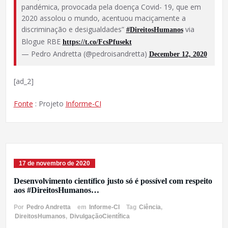
pandémica, provocada pela doença Covid- 19, que em
2020 assolou o mundo, acentuou maciçamente a
discriminação e desigualdades”
via
#DireitosHumanos
Blogue RBE
https://t.co/FcsPfusekt
— Pedro Andretta (@pedroisandretta)
December 12, 2020
[ad_2]
Fonte
: Projeto
Informe-CI
17 de novembro de 2020
Desenvolvimento científico justo só é possível com respeito
aos #DireitosHumanos…
Por
Pedro Andretta
em
Informe-CI
Tag
Ciência
,
DireitosHumanos
,
DivulgaçãoCientífica