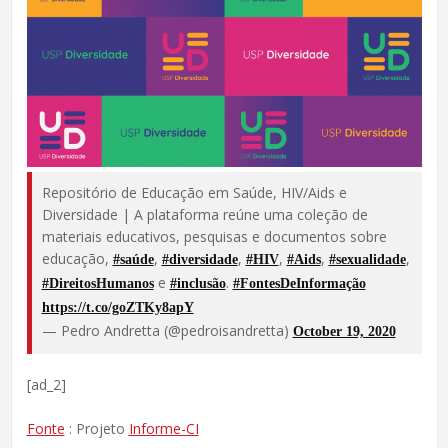
Repositório de Educação em Saúde, HIV/Aids e
Diversidade | A plataforma reúne uma coleção de
materiais educativos, pesquisas e documentos sobre
educação,
,
,
,
,
,
#saúde
#diversidade
#HIV
#Aids
#sexualidade
e
.
#DireitosHumanos
#inclusão
#FontesDeInformação
https://t.co/goZTKy8apY
— Pedro Andretta (@pedroisandretta)
October 19, 2020
[ad_2]
Fonte
: Projeto
Informe-CI