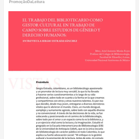
PromoçãoDaLeitura