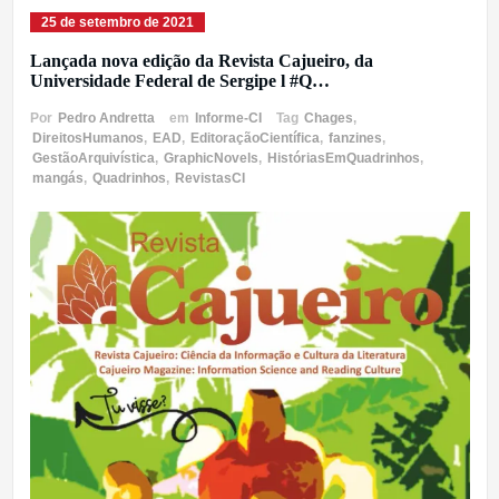
25 de setembro de 2021
Lançada nova edição da Revista Cajueiro, da
Universidade Federal de Sergipe l #Q…
Por
Pedro Andretta
em
Informe-CI
Tag
Chages
,
DireitosHumanos
,
EAD
,
EditoraçãoCientífica
,
fanzines
,
GestãoArquivística
,
GraphicNovels
,
HistóriasEmQuadrinhos
,
mangás
,
Quadrinhos
,
RevistasCI