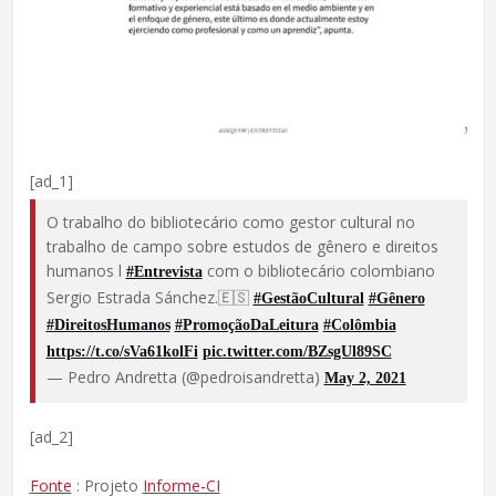
[ad_1]
O trabalho do bibliotecário como gestor cultural no
trabalho de campo sobre estudos de gênero e direitos
humanos l
com o bibliotecário colombiano
#Entrevista
Sergio Estrada Sánchez.🇪🇸
#GestãoCultural
#Gênero
#DireitosHumanos
#PromoçãoDaLeitura
#Colômbia
https://t.co/sVa61kolFi
pic.twitter.com/BZsgUl89SC
— Pedro Andretta (@pedroisandretta)
May 2, 2021
[ad_2]
Fonte
: Projeto
Informe-CI