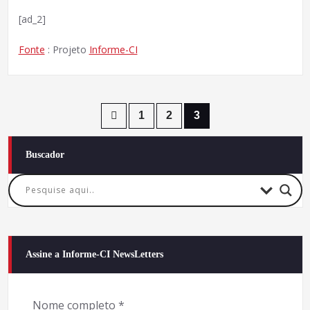
[ad_2]
Fonte
: Projeto
Informe-CI
Paginação
1
2
3
de
Buscador
posts
Assine a Informe-CI NewsLetters
Nome completo
*