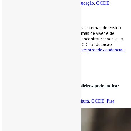
Por
Pedro Andretta
em
Informe-CI
Tag
Educação
,
OCDE
,
Tendências
[ad_1]
Tendências para a educação em 2022 l“Os sistemas de ensino
devem preparar os alunos para novas formas de viver e de
trabalhar e, sobretudo, para que possam encontrar respostas a
desafios que ainda não conhecemos.” #OCDE #Educação
#Tendências via Blogue RBE
blogue.rbe.mec.pt/ocde-tendencia…
[ad_2]
Curadoria:
Projeto Informe-CI
23 de novembro de 2021
Baixo índice de leitura entre jovens brasileiros pode indicar
futuro de dificuld…
Por
Pedro Andretta
em
Informe-CI
Tag
Leitura
,
OCDE
,
Pisa