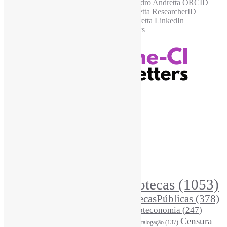
Recursos Informe-CI
Informe-CI
Assinar NewsLetters Informe-CI
Busca por conteúdos
Índice de tags
Buscador de conteúdos
Principais Tags (Assuntos)
Bibliotecas
(1053)
AcessoAberto
(208)
Arquivos
(125)
BibliotecasPúblicas
(378)
BibliotecasEscolares
(302)
BibliotecasUniversitárias
(270)
Biblioteconomia
(247)
Bibliotecários
(355)
Censura
Catalogação
(137)
BoasPráticas
(123)