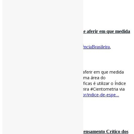
[ad_2]
Fonte
by
Projeto Informe-CI
2 de novembro de 2021
Índice de Especialização l”Uma forma de aferir em que medida
determinado país ou…
Por
Pedro Andretta
em
Informe-CI
Tag
CiênciaBrasileira
,
cientometria
,
OCDE
[ad_1]
Índice de Especialização l”Uma forma de aferir em que medida
determinado país ou região privilegia alguma área do
conhecimento em suas publicações científicas é utilizar o Índice
de Especialização” #OCDE #CiênciaBrasileira #Cientometria via
Pesquisa FAPESP
revistapesquisa.fapesp.br/indice-de-espe…
[ad_2]
Fonte
by
Projeto Informe-CI
18 de outubro de 2021
Desenvolvimento da Criatividade e do Pensamento Crítico dos