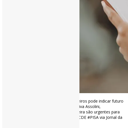
Baixo índice de leitura entre jovens brasileiros pode indicar futuro
de dificuldades l “Para Filomena Elaine Paiva Assolini,
investimentos na educação pública brasileira são urgentes para
evitar marginalização social” #Leitura #OCDE #PISA via Jornal da
USP
jornal.usp.br/atualidades/ba…