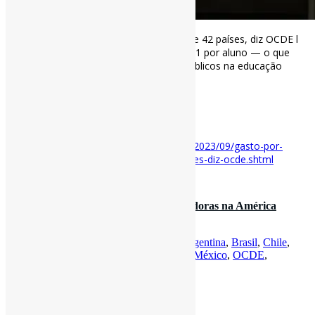
Gasto por aluno no Brasil é o 3º pior entre 42 países, diz OCDE l
“O Brasil investe o equivalente a US$ 2.981 por aluno — o que
leva em conta todos os investimentos públicos na educação
pública […]” #Educação via Folha
www1.folha.uol.com.br/educacao/2023/…
[ad_2]
Acesse o item em:
https://www1.folha.uol.com.br/educacao/2023/09/gasto-por-
aluno-no-brasil-e-o-3o-pior-entre-42-paises-diz-ocde.shtml
8 de novembro de 2022
Universidades inovadoras e empreendedoras na América
Latina l Estudo examina com…
Por
Pedro Andretta
em
Informe-CI
Tag
Argentina
,
Brasil
,
Chile
,
Colômbia
,
Empreendedorismo
,
Inovação
,
México
,
OCDE
,
Universidades
,
Uruguai