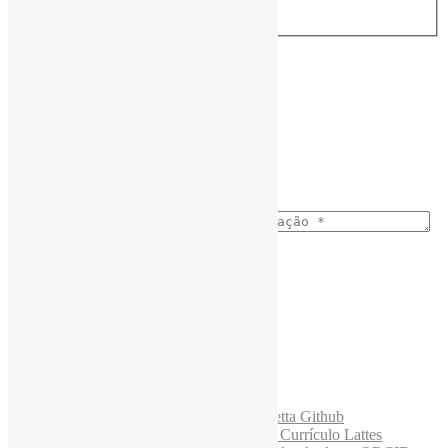
Assine a Informe-CI NewsLetters
Nome completo
*
Ano do nascimento
*
E-mail para os NewsLetters
*
Acesse também