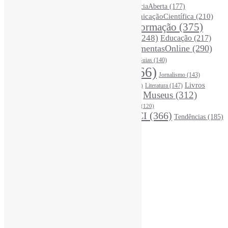
(326)
Ciência
(287)
ChatGPT
(175)
CiênciaAberta
(177)
CoInfo
(246)
ComunicaçãoCientífica
(210)
CiênciaBrasileira
(149)
Desinformação
(375)
COVID19
(178)
DadosDePesquisa
(118)
DivulgaçãoCientífica
(248)
Educação
(217)
DireitosAutorais
(125)
FerramentasOnline
(290)
Entrevista
(242)
EscritaCientífica
(119)
FontesDeInformação
(261)
Guias
(140)
Google
(119)
InteligênciaArtificial
(766)
Jornalismo
(143)
Leitura
(221)
Livros
Literatura
(147)
LGBTQIAP
(120)
ListasDeLivros
(120)
LivrosCI
(319)
Museus
(312)
(195)
MercadoEditorial
(147)
Periódicos
(160)
MídiasSociais
(139)
PovosIndígenas
(120)
RevistasCI
(366)
Tendências
(185)
ProdutosEServiçosDeInformação
(140)
Estatísticas
Online Visitors:
0
Yesterday's Views:
450
Last 7 Days Views:
3.204
Last 30 Days Views:
20.247
Last 365 Days Views:
167.695
Total Views:
346.231
Total Visitors:
341.342
Total Page Views:
30
Total Posts:
15.733