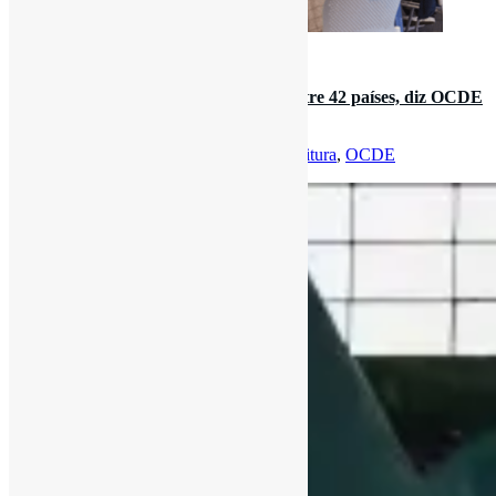
13 de setembro de 2023
Gasto por aluno no Brasil é o 3º pior entre 42 países, diz OCDE
l “O Brasil inve…
Por
Pedro Andretta
em
Informe-CI
Tag
Leitura
,
OCDE