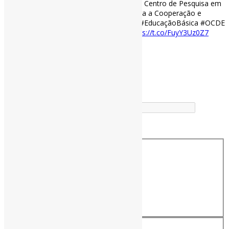
Estudantes (2020) l Ebook produzido pelo Centro de Pesquisa em
Educação e Inovação da Organização para a Cooperação e
Desenvolvimento (OCDE) . #Criatividade #EducaçãoBásica #OCDE
#PISA
app.box.com/s/dbol0l2xa214…
https://t.co/FuyY3Uz0Z7
[ad_2]
Fonte
by
Projeto Informe-CI
Buscador
Buscar correspondência exata
Busca no Títulos
Busca no Conteúdo