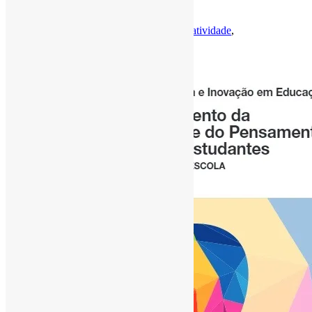
Estudantes (2020) l …
Por
Pedro Andretta
em
Informe-CI
Tag
criatividade
,
EducaçãoBásica
,
OCDE
,
Pisa