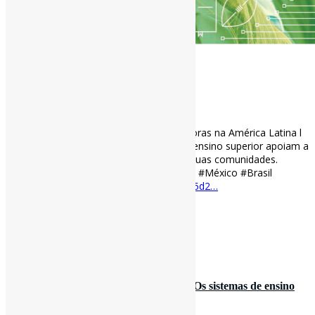
Universidades inovadoras e empreendedoras na América Latina l
Estudo examina como as instituições de ensino superior apoiam a
#inovação e o #empreendedorismo em suas comunidades.
#OCDE #Universidades #Chile #Colômbia #México #Brasil
#Argentina #Uruguai
doi.org/10.1787/ca45d2…
https://t.co/HcMLpn8lfe
[ad_2]
Curadoria:
Projeto Informe-CI
1 de março de 2022
Tendências para a educação em 2022 l“Os sistemas de ensino
devem preparar os alu…