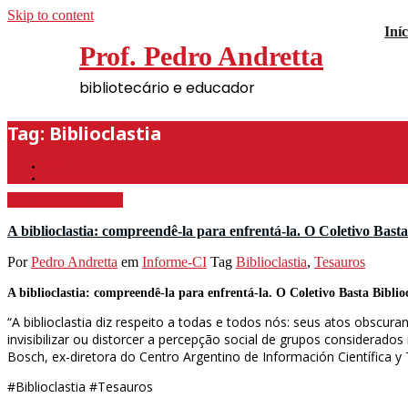
Skip to content
Iníc
Prof. Pedro Andretta
bibliotecário e educador
Tag: Biblioclastia
Início
A biblioclastia: compreendê-la para enfrentá-la. O Coletivo Basta Biblioclastia e o Vocabulário 
5 de agosto de 2025
A biblioclastia: compreendê-la para enfrentá-la. O Coletivo Basta
Por
Pedro Andretta
em
Informe-CI
Tag
Biblioclastia
,
Tesauros
A biblioclastia: compreendê-la para enfrentá-la. O Coletivo Basta Biblioc
“A biblioclastia diz respeito a todas e todos nós: seus atos obscu
invisibilizar ou distorcer a percepção social de grupos considerados
Bosch, ex-diretora do Centro Argentino de Información Científica y T
#Biblioclastia #Tesauros