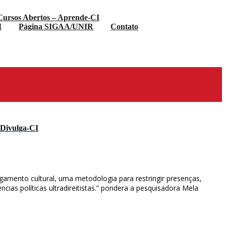
Cursos Abertos – Aprende-CI
I
Página SIGAA/UNIR
Contato
/ Divulga-CI
agamento cultural, uma metodologia para restringir presenças,
cias políticas ultradireitistas.” pondera a pesquisadora Mela