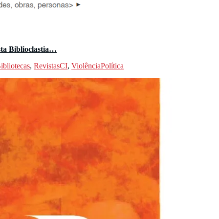
ta Biblioclastia…
ibliotecas
,
RevistasCI
,
ViolênciaPolítica