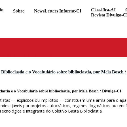
io
Classifica-AI
Sobre
NewsLetters Informe-CI
Revista Divulga-C
sobre biblioclastia, por Mela Bosch / Divulga-CI
 Biblioclastia e o Vocabulário sobre biblioclastia, por Mela Bosch 
lastia e o Vocabulário sobre biblioclastia, por Mela Bosch / Divulga-CI
rantistas — explícitos ou implícitos — constituem uma arma para o ap
 indesejáveis por projetos autocráticos, regimes dogmáticos ou tendên
ecnológica e integrante do Coletivo Basta Biblioclastia.