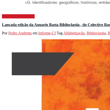
27 de março de 2023
Lançada edição da Anuario Basta Biblioclastia , do Colectivo Bas
Por
Pedro Andretta
em
Informe-CI
Tag
Alfabetização
,
Biblioclastia
,
B