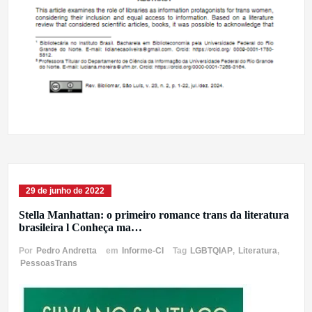
29 de junho de 2022
Stella Manhattan: o primeiro romance trans da literatura
brasileira l Conheça ma…
Por
Pedro Andretta
em
Informe-CI
Tag
LGBTQIAP
,
Literatura
,
PessoasTrans