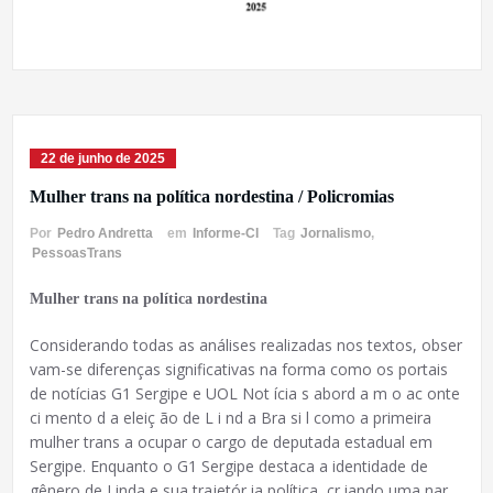
22 de junho de 2025
Mulher trans na política nordestina / Policromias
Por
Pedro Andretta
em
Informe-CI
Tag
Jornalismo
,
PessoasTrans
Mulher trans na política nordestina
Considerando todas as análises realizadas nos textos, obser
vam-se diferenças significativas na forma como os portais
de notícias G1 Sergipe e UOL Not ícia s abord a m o ac onte
ci mento d a eleiç ão de L i nd a Bra si l como a primeira
mulher trans a ocupar o cargo de deputada estadual em
Sergipe. Enquanto o G1 Sergipe destaca a identidade de
gênero de Linda e sua trajetór ia política, cr iando uma nar