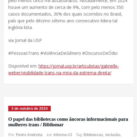
pelo menos cinco mil assassinatos. Notadamente, em 2024
houve um aumento de cerca de 9%, com pelo menos 350
casos documentados, 30% dos quais ocorridos no Brasil,
país que pelo décimo sétimo ano consecutivo lidera tal
inglória lista.
via Jornal da USP
#PessoasTrans #ViolênciaDeGênero #DiscursoDeÓdio
Disponível em:
https://jornal.usp.br/articulistas/gabrielle-
weber/visibilidade-trans-na-mira-da-extrema-direita/
3 de outubro de 2024
O papel das bibliotecas como âncoras informacionais para
mulheres trans / Bibliomar
Por
Pedro Andretta
em
Informe-CI
Tag
Bibliotecas
,
Inclusão
,