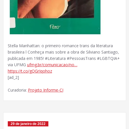
Stella Manhattan: o primeiro romance trans da literatura
brasileira l Conheça mais sobre a obra de Silviano Santiago,
publicada em 1985! #Literatura #PessoasTrans #LGBTQIA+
via UFMG
ufmg.br/comunicacao/no…
https://t.co/gQGrIqohoz
[ad_2]
Curadoria:
Projeto Informe-CI
29 de janeiro de 2022