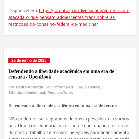
Disponível em:
https://jornal.usp.br/diversidade/eu-me-sinto-
atacada-o-que-pensam-adolescentes-trans-sobre-as-
restricoes-do-conselho-federal-de-medicina/
25 de junho de 2025
Defendendo a liberdade acadêmica em uma era de
censura / OpenBook
Por
Pedro Andretta
em
Informe-CI
Tag
Censura
,
LiberdadeIntelectual
,
PessoasTrans
Defendendo a liberdade acadêmica em uma era de censura
Não podemos ser separados de nossa pesquisa; ela somos
nós. Uma consequência necessária é que, quando os temas
do nosso trabalho se tornam inelegíveis para financiamento