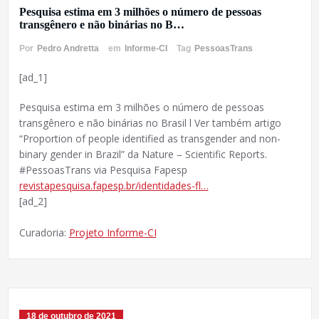
Pesquisa estima em 3 milhões o número de pessoas
transgênero e não binárias no B…
Por
Pedro Andretta
em
Informe-CI
Tag
PessoasTrans
[ad_1]
Pesquisa estima em 3 milhões o número de pessoas
transgênero e não binárias no Brasil l Ver também artigo
“Proportion of people identified as transgender and non-
binary gender in Brazil” da Nature – Scientific Reports.
#PessoasTrans via Pesquisa Fapesp
revistapesquisa.fapesp.br/identidades-fl…
[ad_2]
Curadoria:
Projeto Informe-CI
18 de outubro de 2021