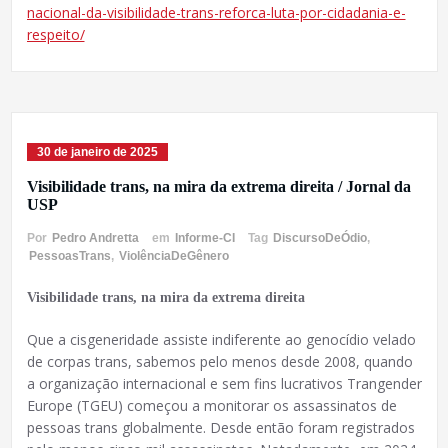
nacional-da-visibilidade-trans-reforca-luta-por-cidadania-e-
respeito/
30 de janeiro de 2025
Visibilidade trans, na mira da extrema direita / Jornal da
USP
Por
Pedro Andretta
em
Informe-CI
Tag
DiscursoDeÓdio
,
PessoasTrans
,
ViolênciaDeGênero
Visibilidade trans, na mira da extrema direita
Que a cisgeneridade assiste indiferente ao genocídio velado
de corpas trans, sabemos pelo menos desde 2008, quando
a organização internacional e sem fins lucrativos Trangender
Europe (TGEU) começou a monitorar os assassinatos de
pessoas trans globalmente. Desde então foram registrados