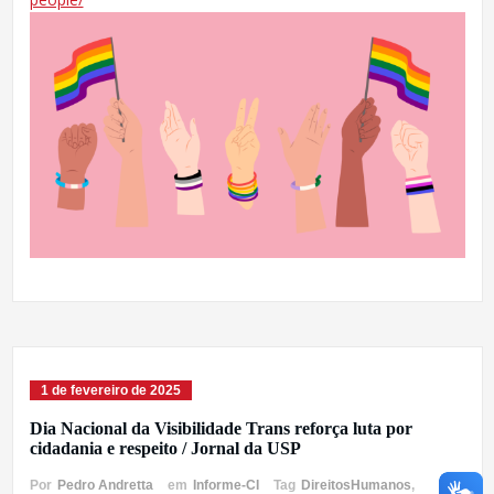
1 de fevereiro de 2025
Dia Nacional da Visibilidade Trans reforça luta por
cidadania e respeito / Jornal da USP
Por
Pedro Andretta
em
Informe-CI
Tag
DireitosHumanos
,