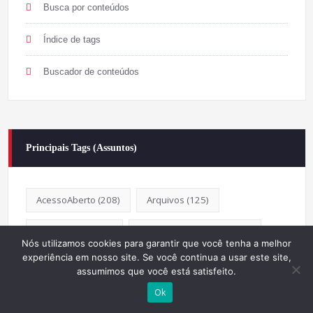
Busca por conteúdos
Índice de tags
Buscador de conteúdos
Principais Tags (Assuntos)
AcessoAberto
(208)
Arquivos
(125)
Bibliotecas
(1052)
BibliotecasEscolares
(302)
Nós utilizamos cookies para garantir que você tenha a melhor
experiência em nosso site. Se você continua a usar este site,
BibliotecasPúblicas
(377)
assumimos que você está satisfeito.
Ok
BibliotecasUniversitárias
(270)