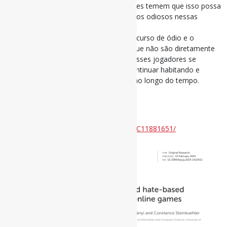
espaços de jogos online, e pesquisadores temem que isso possa
levar à normalização de comportamentos odiosos nessas
plataformas.
Nossas descobertas sugerem que o discurso de ódio e o
assédio são mais aceitos por aqueles que não são diretamente
alvo deles, o que pode fazer com que esses jogadores se
tornem os poucos remanescentes a continuar habitando e
moldando os espaços de jogos online ao longo do tempo.
#DiscursoDeÓdio #JogosDigitais
Disponível em:
https://pmc.ncbi.nlm.nih.gov/articles/PMC11881651/