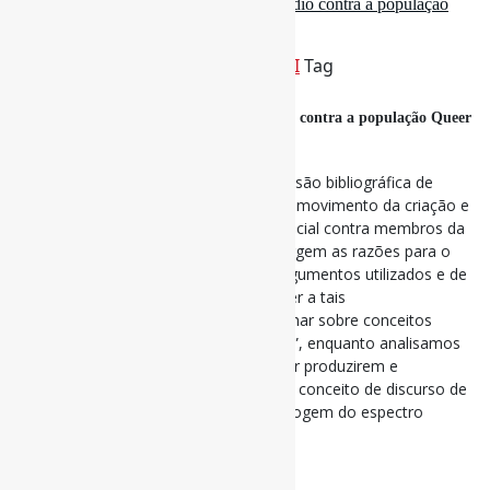
Como surge e se espalha o discurso de ódio contra a população
Queer no Brasil? / Biblionline
Por
Pedro Andretta
em
Informe-CI
Tag
DiscursoDeÓdio
,
LGBTQIAP
Como surge e se espalha o discurso de ódio contra a população Queer
no Brasil?
Nesse artigo, nós conduzimos uma revisão bibliográfica de
caráter qualitativo de como se forma o movimento da criação e
veiculação de falas agressivas, em especial contra membros da
comunidade LGBTQIAPN+; de onde surgem as razões para o
ódio por tais pessoas? Quais são os argumentos utilizados e de
onde eles vêm? E como? Para responder a tais
questionamentos, nós lançamos um olhar sobre conceitos
como “pânico moral” e “desinformação”, enquanto analisamos
algumas figuras públicas conhecidas por produzirem e
espalharem falas que se enquadram no conceito de discurso de
ódio, em especial contra pessoas que fogem do espectro
heteronormativo.
#DiscursoDeÓdio #LGBTQIAP+