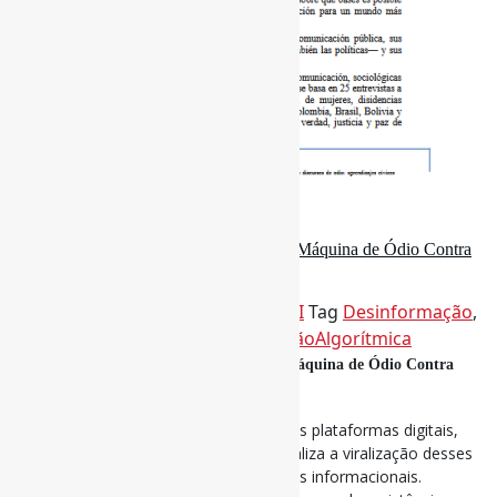
27 de fevereiro de 2026
Entre o Ressentimento e o Algoritmo: A Máquina de Ódio Contra
Mulheres na Política / LIINC
Por
Pedro Andretta
em
Informe-CI
Tag
Desinformação
,
DiscursoDeÓdio
,
Gênero
,
MediaçãoAlgorítmica
Entre o Ressentimento e o Algoritmo: A Máquina de Ódio Contra
Mulheres na Política / LIINC
Evidencia-se que a lógica algorítmica das plataformas digitais,
aliada à economia da atenção, potencializa a viralização desses
conteúdos, aprofundando desigualdades informacionais.