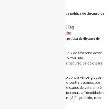
6 de abril de 2025
YouTube remove ‘identidade de gênero’ da política de discurso de
ódio / UserMag
Por
Pedro Andretta
em
Informe-CI
Tag
DiscursoDeÓdio
,
LGBTQIAP
,
YouTube
YouTube remove ‘identidade de gênero’ da política de discurso de
ódio
Em algum momento entre 25 de janeiro e 7 de fevereiro deste
ano, logo após Trump assumir o cargo, o YouTube
silenciosamente atualizou sua política de discurso de ódio para
remover a frase “identidade de gênero”.
O YouTube não permite discurso de ódio contra vários grupos.
Conteúdo que promova violência ou ódio contra usuários por
raça, nacionalidade, religião, deficiência e status de veterano é
explicitamente proibido . Discurso de ódio contra a “identidade e
expressão de gênero” de alguém também já foi proibido, mas
essa frase foi removida desde então .