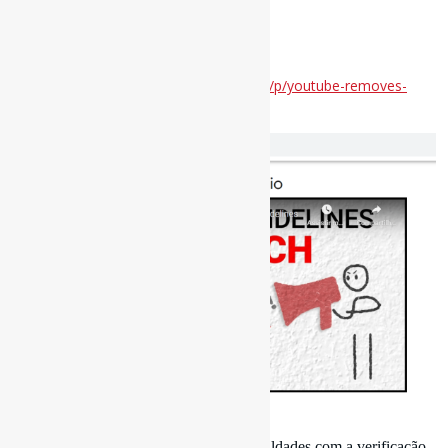
#YouTube #DiscursoDeÓdio
via UserMag
Disponível em:
https://www.usermag.co/p/youtube-removes-
gender-identity-from
9 de março de 2025
Três razões pelas quais o Meta terá dificuldades com a verificação