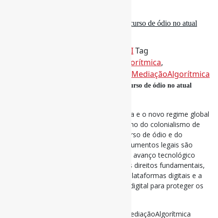
13 de novembro de 2025
Cultura algorítmica, desinformação e discurso de ódio no atual
contexto brasileiro / TPBCI
Por
Pedro Andretta
em
Informe-CI
Tag
ColonialismoDeDados
,
CulturaAlgorítmica
,
Desinformação
,
DiscursoDeÓdio
,
MediaçãoAlgorítmica
Cultura algorítmica, desinformação e discurso de ódio no atual
contexto brasileiro / TPBCI
Aborda o conceito de cultura algorítmica e o novo regime global
de mediação da informação, o fenômeno do colonialismo de
dados e o crescente problema do discurso de ódio e do
ciberpopulismo. Diversos autores e documentos legais são
examinados para compreender como o avanço tecnológico
desafia as estruturas democráticas e os direitos fundamentais,
explorando iniciativas regulatórias das plataformas digitais e a
necessidade de um constitucionalismo digital para proteger os
cidadãos na era da desinformação.
#Desinformação #DiscursoDeÓdio #MediaçãoAlgorítmica