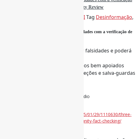
de fatos da comunidade / MIT Technology Review
Por
Pedro Andretta
em
Informe-CI
Tag
Desinformação
,
DiscursoDeÓdio
,
Meta
Três razões pelas quais o Meta terá dificuldades com a verificação de
fatos da comunidade
O sistema deixará de detectar falsidades e poderá
amplificar conteúdo de ódio
Não funcionará sem voluntários bem apoiados
Não pode funcionar sem proteções e salva-guardas
via MIT Technology Review
#Meta #Desinformação #DiscursoDeÓdio
Disponível em:
https://www.technologyreview.com/2025/01/29/1110630/three-
reasons-meta-will-struggle-with-community-fact-checking/
30 de janeiro de 2025