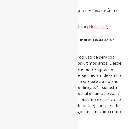
10 de setembro de 2025
Brain rot: ou como o absurdo pode distribuir discurso de ódio /
COMeIN
Por
Pedro Andretta
em
Informe-CI
Tag
Brainrot
,
DiscursoDeÓdio
Brain rot: ou como o absurdo pode distribuir discurso de ódio /
COMeIN
O interesse em compreender os efeitos do uso de serviços
digitais nos usuários também cresceu nos últimos anos. Desde
preocupações com vícios tecnológicos até outros tipos de
consequências. Nesse contexto, entende-se que, em dezembro
de 2024, a Universidade de Oxford anunciou a palavra do ano
“Brain Rot” , acompanhada da seguinte definição: “a suposta
deterioração do estado mental ou intelectual de uma pessoa,
especialmente vista como resultado do consumo excessivo de
material (agora particularmente conteúdo online) considerado
trivial ou pouco desafiador. Também: algo caracterizado como
suscetível de levar a tal deterioração”.
via COMeIN