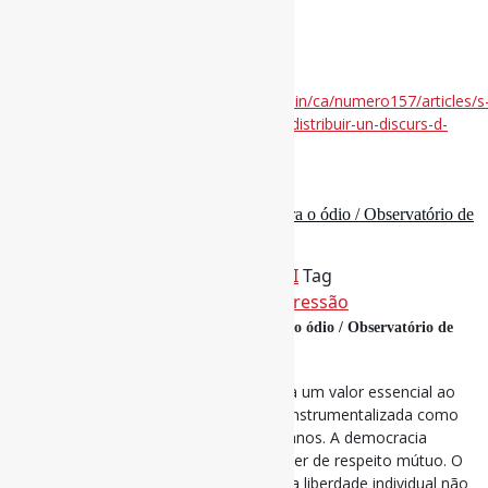
#BrainRot #DiscursoDeÓdio
Disponível em:
https://comein.uoc.edu/divulgacio/comein/ca/numero157/articles/s
martinez-brain-rot-o-com-l-absurd-pot-distribuir-un-discurs-d-
odi.html
23 de agosto de 2025
Liberdade de expressão não é licença para o ódio / Observatório de
imprensa
Por
Pedro Andretta
em
Informe-CI
Tag
DiscursoDeÓdio
,
LiberdadeDeExpressão
Liberdade de expressão não é licença para o ódio / Observatório de
imprensa
Ainda que a liberdade de expressão seja um valor essencial ao
regime democrático, ela não pode ser instrumentalizada como
licença para a violação de direitos humanos. A democracia
pressupõe, além do direito à fala, o dever de respeito mútuo. O
espaço público exige responsabilidade: a liberdade individual não