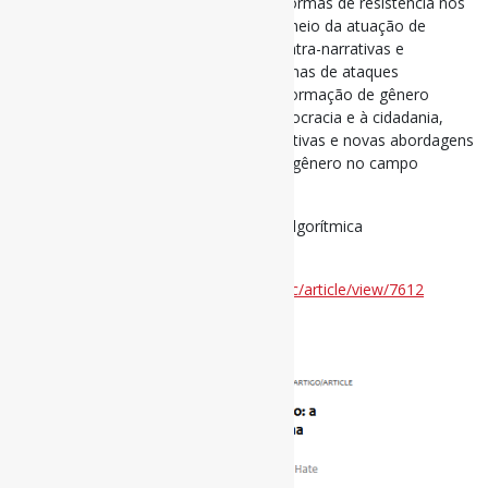
Contudo, o estudo também identifica formas de resistência nos
ambientes digitais, especialmente por meio da atuação de
coletivos feministas que constroem contra-narrativas e
preservam a memória de mulheres vítimas de ataques
informacionais. Conclui-se que a desinformação de gênero
constitui uma ameaça estrutural à democracia e à cidadania,
exigindo políticas públicas, ações educativas e novas abordagens
teóricas que integrem a perspectiva de gênero no campo
informacional.
#Gênero #Desinformação #MediaçãoAlgorítmica
#DiscursoDeÓdio
Disponível em:
https://revista.ibict.br/liinc/article/view/7612