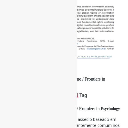
5 de outubro de 2025
Discurso de ódio e assédio em jogos online / Frontiers in
Psychology
Por
Pedro Andretta
em
Informe-CI
Tag
DiscursoDeÓdio
,
JogosDigitais
Discurso de ódio e assédio em jogos online / Frontiers in Psychology
A proliferação do discurso de ódio e do assédio baseado em
ódio tornou-se uma tendência preocupantemente comum nos