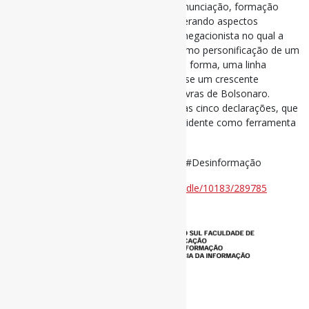
do Discurso (condições de produção, enunciação, formação
discursiva e interdiscursividade), considerando aspectos
históricos que emergiram do contexto negacionista no qual a
figura do ex-presidente se constituiu como personificação de um
conflito informacional. Traçou-se, desta forma, uma linha
temporal discursiva, onde demonstrou-se um crescente
sentimento de ódio e violência nas palavras de Bolsonaro.
Concluiu-se, portanto, após a análise das cinco declarações, que
a desinformação foi usada pelo ex-presidente como ferramenta
em uma estratégia de desinformação.
#GovernoBolsonaro #DiscursoDeÓdio #Desinformação
Disponível em:
https://lume.ufrgs.br/handle/10183/289785