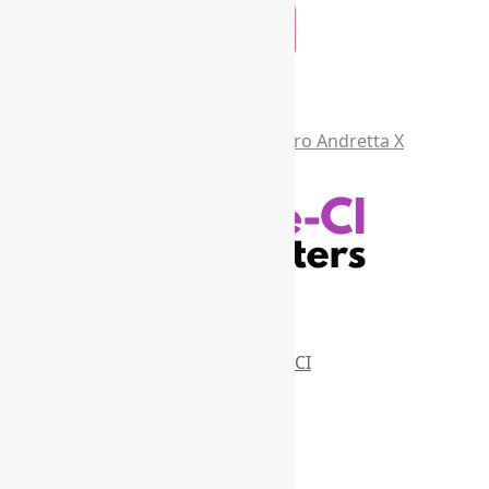
Recursos Informe-CI
Informe-CI
Assinar NewsLetters Informe-CI
Busca por conteúdos
Índice de tags
Buscador de conteúdos
Principais Tags (Assuntos)