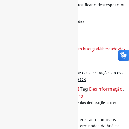
pode ser usada como argumento para justificar o desrespeito ou
a negação da existência do outro.
#LiberdadeDeExpressão #DiscursoDeÓdio
via Observatório de imprensa
Disponível em:
https://www.observatoriodaimprensa.com.br/digital/liberdade-de-
expressao-nao-e-licenca-para-o-odio/
21 de abril de 2025
Multiverso da desinformação : uma análise das declarações do ex-
presidente Jair Bolsonaro / PPGCI – UFRGS
Por
Pedro Andretta
em
Informe-CI
Tag
Desinformação
,
DiscursoDeÓdio
,
GovernoBolsonaro
Multiverso da desinformação : uma análise das declarações do ex-
presidente Jair Bolsonaro
Em relação às falas selecionadas nos vídeos, analisamos os
discursos conforme as categorias prédeterminadas da Análise