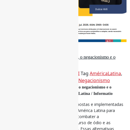
1 de junho de 2026
Estratégias para superar a desinformação, o negacionismo e o
discurso de ódio / Informatio
Por
Pedro Andretta
em
Informe-CI
Tag
AméricaLatina
,
Desinformação
,
DiscursoDeÓdio
,
Negacionismo
Estratégias para superar a desinformação, o negacionismo e o
discurso de ódio: lições cívicas da América Latina / Informatio
Este artigo examina as alternativas propostas e implementadas
por organizações da sociedade civil na América Latina para
democratizar a comunicação pública e combater a
desinformação, o negacionismo, o discurso de ódio e as
expressões ofensivas e discriminatórias. Essas alternativas