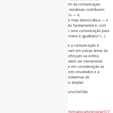
incluem estratégias digitais, mas vão além da comunicação
online. A questão central é: como essas iniciativas contribuem
para a promoção do diálogo democrático — e,
consequentemente, para uma sociedade mais democrática — e
quais são suas limitações? A preocupação fundamental é: com
base em que podemos esperar construir uma comunicação para
um mundo mais gentil, democrático, humano e igualitário? (…)
O estudo demonstra, mais uma vez, que a comunicação é
política e que as desigualdades que operam em outras áreas da
sociedade também se expressam e se reforçam na esfera
pública. Portanto, as alternativas não podem ser meramente
comunicacionais e técnicas. Devem levar em consideração as
relações desiguais de poder entre os atores envolvidos e a
relação indissociável entre os próprios problemas de
comunicação e as disputas políticas mais amplas.
#Desinformação #Negacionismo #DiscursoDeÓdio
#AméricaLatina
Disponível em:
https://informatio.fic.edu.uy/index.php/informatio/article/view/577