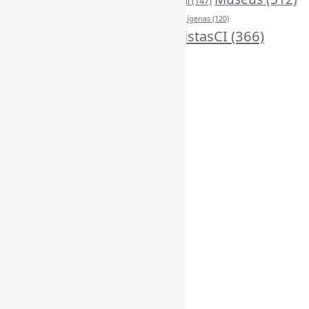
(195)
MercadoEditorial
(147)
Periódicos
(160)
MídiasSociais
(139)
PovosIndígenas
(120)
RevistasCI
(366)
ProdutosEServiçosDeInformação
(140)
Tendências
(185)
Estatísticas
Online Visitors:
6
Yesterday's Views:
370
Last 7 Days Views:
3.232
Last 30 Days Views:
20.520
Last 365 Days Views:
167.508
Total Views:
345.874
Total Visitors:
341.011
Total Page Views:
16
Total Posts:
15.733