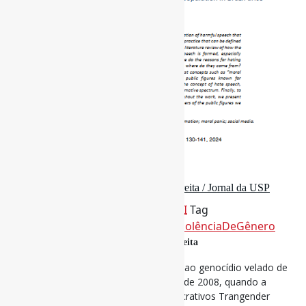
30 de janeiro de 2025
Visibilidade trans, na mira da extrema direita / Jornal da USP
Por
Pedro Andretta
em
Informe-CI
Tag
DiscursoDeÓdio
,
PessoasTrans
,
ViolênciaDeGênero
Visibilidade trans, na mira da extrema direita
Que a cisgeneridade assiste indiferente ao genocídio velado de
corpas trans, sabemos pelo menos desde 2008, quando a
organização internacional e sem fins lucrativos Trangender