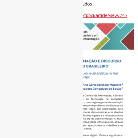
#CulturaAlgorítmica #ColonialismoDeDados
Disponível em:
https://revistas.ancib.org/tpbci/article/view/745