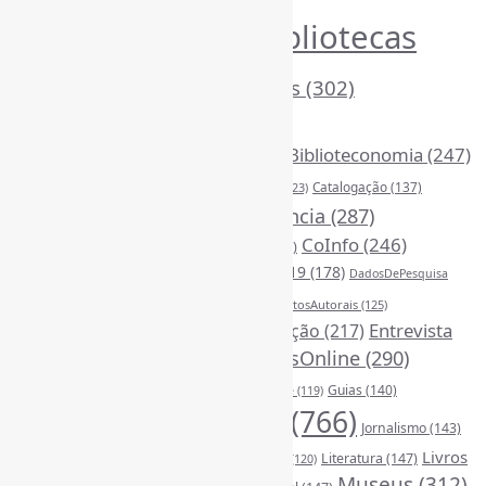
Bibliotecas
AcessoAberto
(208)
Arquivos
(125)
(1053)
BibliotecasEscolares
(302)
BibliotecasPúblicas
(378)
BibliotecasUniversitárias
(270)
Biblioteconomia
(247)
Bibliotecários
(355)
Catalogação
(137)
BoasPráticas
(123)
Censura
(326)
Ciência
(287)
ChatGPT
(175)
CoInfo
(246)
CiênciaAberta
(177)
CiênciaBrasileira
(149)
ComunicaçãoCientífica
(210)
COVID19
(178)
DadosDePesquisa
Desinformação
(375)
DireitosAutorais
(125)
(118)
DivulgaçãoCientífica
(248)
Entrevista
Educação
(217)
FerramentasOnline
(290)
(242)
EscritaCientífica
(119)
FontesDeInformação
(261)
Guias
(140)
Google
(119)
InteligênciaArtificial
(766)
Jornalismo
(143)
Leitura
(221)
Livros
Literatura
(147)
LGBTQIAP
(120)
ListasDeLivros
(120)
LivrosCI
(319)
Museus
(312)