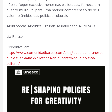
não se foque exclusivamente nas bibliotecas, fornece um
quadro muito útil para uma melhor compreensão do seu
valor no âmbito das políticas culturais.
#Bibliotecas #PolíticaCulturais #Criatividade #UNESCO
via Baratz
Disponível em:
https://www.comunidadbaratz.com/blog/ideas-de-la-unesco-
que-situan-a-las-bibliotecas-en-el-centro-de-la-politica-
cultural/