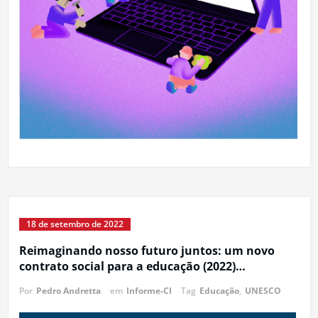
18 de setembro de 2022
Reimaginando nosso futuro juntos: um novo
contrato social para a educação (2022)…
Por
Pedro Andretta
em
Informe-CI
Tag
Educação
,
UNESCO