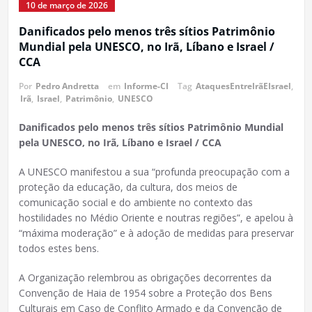
10 de março de 2026
Danificados pelo menos três sítios Patrimônio
Mundial pela UNESCO, no Irã, Líbano e Israel /
CCA
Por
Pedro Andretta
em
Informe-CI
Tag
AtaquesEntreIrãEIsrael
,
Irã
,
Israel
,
Patrimônio
,
UNESCO
Danificados pelo menos três sítios Patrimônio Mundial
pela UNESCO, no Irã, Líbano e Israel / CCA
A UNESCO manifestou a sua “profunda preocupação com a
proteção da educação, da cultura, dos meios de
comunicação social e do ambiente no contexto das
hostilidades no Médio Oriente e noutras regiões”, e apelou à
“máxima moderação” e à adoção de medidas para preservar
todos estes bens.
A Organização relembrou as obrigações decorrentes da
Convenção de Haia de 1954 sobre a Proteção dos Bens
Culturais em Caso de Conflito Armado e da Convenção de