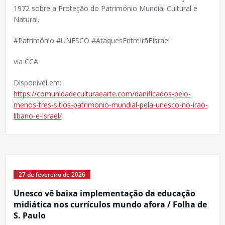
1972 sobre a Proteção do Património Mundial Cultural e
Natural.
#Patrimônio #UNESCO #AtaquesEntreIrãEIsrael
via CCA
Disponível em:
https://comunidadeculturaearte.com/danificados-pelo-
menos-tres-sitios-patrimonio-mundial-pela-unesco-no-irao-
libano-e-israel/
27 de fevereiro de 2026
Unesco vê baixa implementação da educação
midiática nos currículos mundo afora / Folha de
S. Paulo