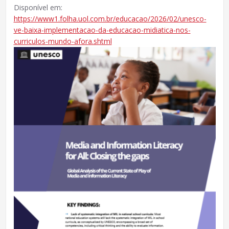
Disponível em:
https://www1.folha.uol.com.br/educacao/2026/02/unesco-
ve-baixa-implementacao-da-educacao-midiatica-nos-
curriculos-mundo-afora.shtml