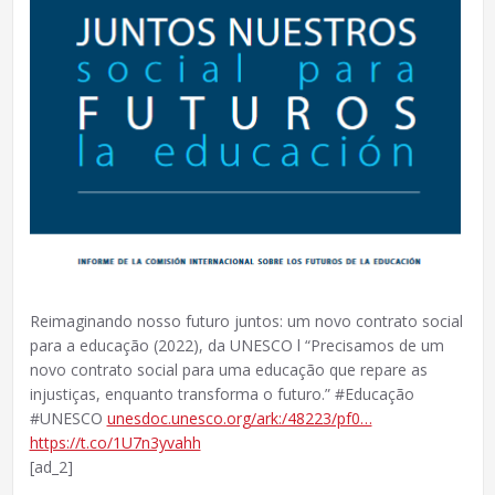
Reimaginando nosso futuro juntos: um novo contrato social
para a educação (2022), da UNESCO l “Precisamos de um
novo contrato social para uma educação que repare as
injustiças, enquanto transforma o futuro.” #Educação
#UNESCO
unesdoc.unesco.org/ark:/48223/pf0…
https://t.co/1U7n3yvahh
[ad_2]