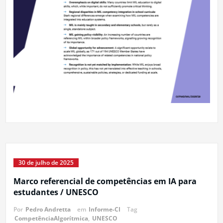
30 de julho de 2025
Marco referencial de competências em IA para
estudantes / UNESCO
Por
Pedro Andretta
em
Informe-CI
Tag
CompetênciaAlgorítmica
,
UNESCO