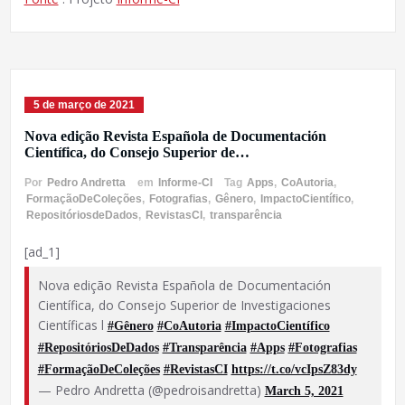
5 de março de 2021
Nova edição Revista Española de Documentación
Científica, do Consejo Superior de…
Por
Pedro Andretta
em
Informe-CI
Tag
Apps
,
CoAutoria
,
FormaçãoDeColeções
,
Fotografias
,
Gênero
,
ImpactoCientífico
,
RepositóriosdeDados
,
RevistasCI
,
transparência
[ad_1]
Nova edição Revista Española de Documentación
Científica, do Consejo Superior de Investigaciones
Científicas l
#Gênero
#CoAutoria
#ImpactoCientífico
#RepositóriosDeDados
#Transparência
#Apps
#Fotografias
#FormaçãoDeColeções
#RevistasCI
https://t.co/vcIpsZ83dy
— Pedro Andretta (@pedroisandretta)
March 5, 2021