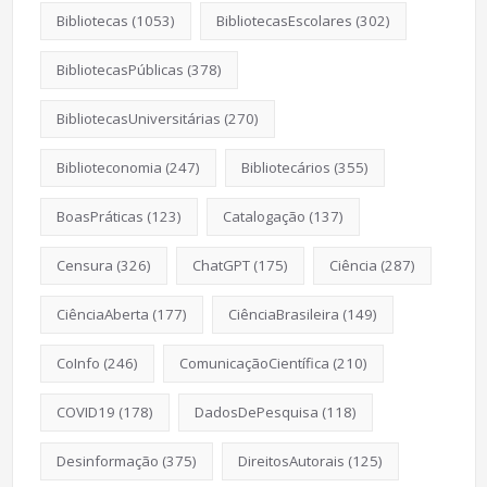
Bibliotecas
(1053)
BibliotecasEscolares
(302)
BibliotecasPúblicas
(378)
BibliotecasUniversitárias
(270)
Biblioteconomia
(247)
Bibliotecários
(355)
BoasPráticas
(123)
Catalogação
(137)
Censura
(326)
ChatGPT
(175)
Ciência
(287)
CiênciaAberta
(177)
CiênciaBrasileira
(149)
CoInfo
(246)
ComunicaçãoCientífica
(210)
COVID19
(178)
DadosDePesquisa
(118)
Desinformação
(375)
DireitosAutorais
(125)