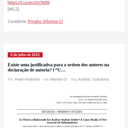
https://t.co/ecG5j7BflR
[ad_2]
Curadoria:
Projeto Informe-CI
9 de julho de 2022
Existe uma justificativa para a ordem dos autores na
declaração de autoria? l “U…
Por
Pedro Andretta
em
Informe-CI
Tag
Autoria
,
CoAutoria