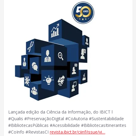
Lançada edição da Ciência da Informação, do IBICT l
#Qualis #PreservaçãoDigital #CoAutoria #Sustentabilidade
#BibliotecasPúblicas #Acessibilidade #BibliotecasItinerantes
#CoInfo #RevistasCI
revista.ibict.br/ciinf/issue/vi…