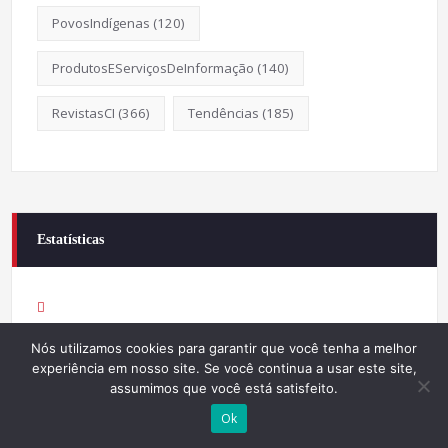
PovosIndígenas
(120)
ProdutosEServiçosDeInformação
(140)
RevistasCI
(366)
Tendências
(185)
Estatísticas
Online Visitors:
Nós utilizamos cookies para garantir que você tenha a melhor
0
experiência em nosso site. Se você continua a usar este site,
assumimos que você está satisfeito.
Ok
Yesterday's Views:
370