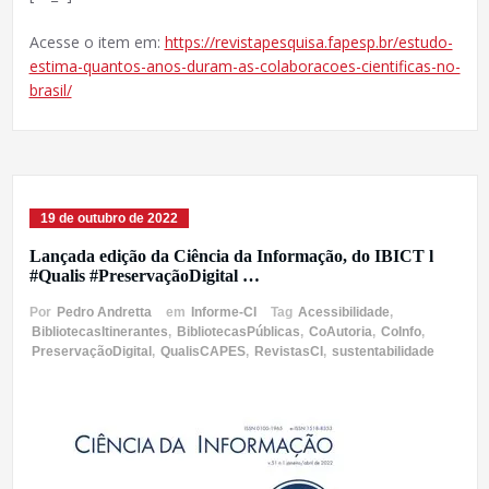
Acesse o item em:
https://revistapesquisa.fapesp.br/estudo-
estima-quantos-anos-duram-as-colaboracoes-cientificas-no-
brasil/
19 de outubro de 2022
Lançada edição da Ciência da Informação, do IBICT l
#Qualis #PreservaçãoDigital …
Por
Pedro Andretta
em
Informe-CI
Tag
Acessibilidade
,
BibliotecasItinerantes
,
BibliotecasPúblicas
,
CoAutoria
,
CoInfo
,
PreservaçãoDigital
,
QualisCAPES
,
RevistasCI
,
sustentabilidade