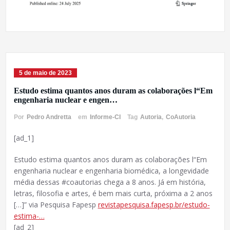
5 de maio de 2023
Estudo estima quantos anos duram as colaborações l“Em
engenharia nuclear e engen…
Por
Pedro Andretta
em
Informe-CI
Tag
Autoria
,
CoAutoria
[ad_1]
Estudo estima quantos anos duram as colaborações l“Em
engenharia nuclear e engenharia biomédica, a longevidade
média dessas #coautorias chega a 8 anos. Já em história,
letras, filosofia e artes, é bem mais curta, próxima a 2 anos
[…]” via Pesquisa Fapesp
revistapesquisa.fapesp.br/estudo-
estima-…
[ad_2]