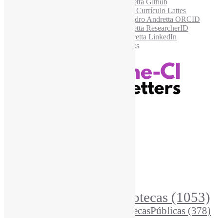
Recursos Informe-CI
Informe-CI
Assinar NewsLetters Informe-CI
Busca por conteúdos
Índice de tags
Buscador de conteúdos
Principais Tags (Assuntos)
Bibliotecas
(1053)
AcessoAberto
(208)
Arquivos
(125)
BibliotecasPúblicas
(378)
BibliotecasEscolares
(302)