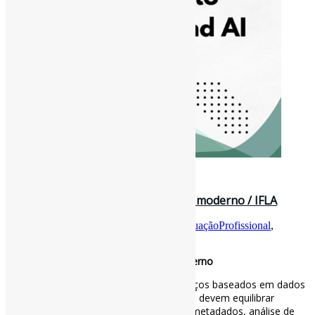
8 de junho de 2025
Novos Profissionais: O bibliotecário moderno / IFLA
Por
Pedro Andretta
em
Informe-CI
Tag
AtuaçãoProfissional
,
Bibliotecários
,
IFLA
Novos Profissionais: O bibliotecário moderno
Em uma era de inteligência artificial, serviços baseados em dados
e rápida inovação digital, os bibliotecários devem equilibrar
habilidades técnicas, como curadoria de metadados, análise de