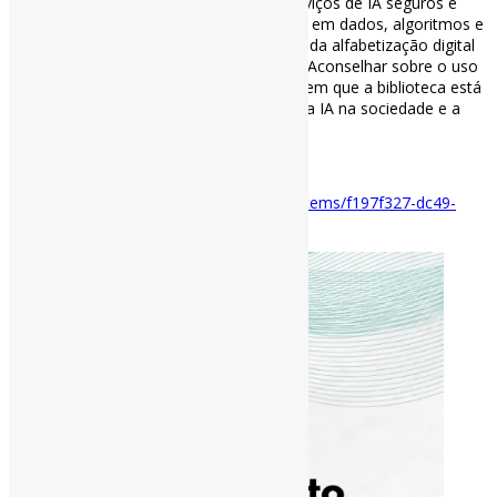
biblioteca sobre a escolha e o uso de serviços de IA seguros e
responsáveis; 4. Destacar a alfabetização em dados, algoritmos e
IA como uma dimensão da informação e da alfabetização digital
mais ampla entre usuários e o público; 5. Aconselhar sobre o uso
da IA ​​dentro da organização mais ampla em que a biblioteca está
inserida; 6. Defender o uso responsável da IA ​​na sociedade e a
regulamentação apropriada.
#IFLA #IA #Bibliotecas
Disponível em:
https://repository.ifla.org/items/f197f327-dc49-
4743-bb57-0a373505da8b