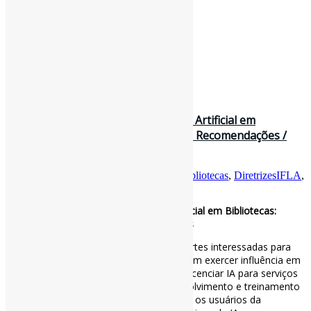
13 de junho de 2025
Guia Inicial da IFLA para Inteligência Artificial em
Bibliotecas: Oportunidades, Riscos e Recomendações /
IFLA
Por
Pedro Andretta
em
Informe-CI
Tag
Bibliotecas
,
DiretrizesIFLA
,
Guias
,
IFLA
,
InteligênciaArtificial
Guia Inicial da IFLA para Inteligência Artificial em Bibliotecas:
Oportunidades, Riscos e Recomendações
As bibliotecas trabalharão com outras partes interessadas para
definir o uso responsável da IA. Elas podem exercer influência em
seis níveis diferentes: 1. Desenvolver ou licenciar IA para serviços
de biblioteca; 2. Contribuir para o desenvolvimento e treinamento
de IA (de interesse público); 3. Aconselhar os usuários da