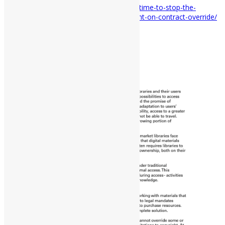
Disponível em:
https://www.ifla.org/news/time-to-stop-the-
undermining-of-library-rights-ifla-statement-on-contract-override/