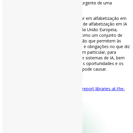
tecnologia. Isso ressaltou a necessidade urgente de uma
educação abrangente em IA.
Falar em educação relacionada à IA é falar em alfabetização em
IA. Neste relatório, utilizamos a definição de alfabetização em IA
concebida na Lei de Inteligência Artificial da União Europeia,
recentemente adotada, que a descreve como um conjunto de
habilidades, conhecimentos e compreensão que permitem às
pessoas exercer seus respectivos direitos e obrigações no que diz
respeito ao uso da Inteligência Artificial. Em particular, para
realizar uma implementação informada de sistemas de IA, bem
como para obter conscientização sobre as oportunidades e os
riscos da IA ​​e os possíveis danos que ela pode causar.
#IALiteracy #IFLA #Bibliotecas
Disponível em:
https://www.ifla.org/news/report-libraries-at-the-
frontline-of-equitable-ai-literacy/