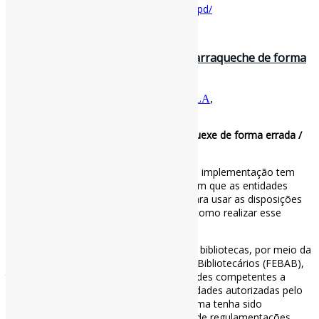
Disponível em:
https://www.ifla.org/units/lpd/
21 de novembro de 2025
Como implementar o Tratado de Marraqueche de forma
errada / IFLA
Por
Pedro Andretta
em
Informe-CI
Tag
IFLA
,
tratadodemarraqueche
Como implementar o Tratado de Marraquexe de forma errada /
IFLA
Uma barreira particularmente frustrante à implementação tem
sido a situação em que as leis estabelecem que as entidades
autorizadas precisam estar registradas para usar as disposições
do Tratado de Marraquexe, mas não há como realizar esse
registro.
Este parece ser o caso no Brasil, onde as bibliotecas, por meio da
Federação Brasileira das Associações de Bibliotecários (FEBAB),
têm solicitado repetidamente às autoridades competentes a
reabertura do sistema de registro de entidades autorizadas pelo
Tratado de Marraqueche. Embora o sistema tenha sido
brevemente aberto após a promulgação de regulamentações