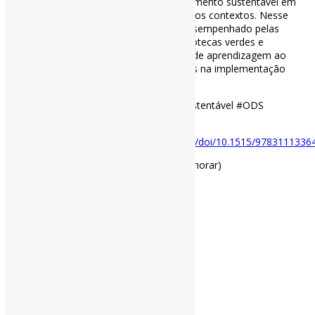
a integração dos princípios do desenvolvimento sustentável em
todos os níveis educacionais e em todos os contextos. Nesse
sentido, enfatiza o papel fundamental desempenhado pelas
bibliotecas — e, em particular, pelas bibliotecas verdes e
sustentáveis ​​— como instituições-chave de aprendizagem ao
longo da vida e como aliadas estratégicas na implementação
dessa agenda.
#IFLA #Bibliotecas #DesenvolvimentoSustentável #ODS
Disponível em:
https://www.degruyterbrill.com/document/doi/10.1515/9783111336
(Arquivo com 90 MB, download pode demorar)