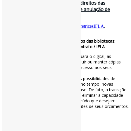
É hora de parar com a violação dos direitos das
bibliotecas: declaração da IFLA sobre anulação de
contrato / IFLA
Por
Pedro Andretta
em
Informe-CI
Tag
DiretrizesIFLA
,
FormaçãoDeColeções
,
IFLA
É hora de parar com a violação dos direitos das bibliotecas:
declaração da IFLA sobre anulação de contrato / IFLA
Com a transição do conteúdo analógico para o digital, as
bibliotecas cada vez mais deixam de possuir ou manter cópias
locais dos materiais aos quais fornecem acesso aos seus
usuários.
Isso cria um contraste – um aumento nas possibilidades de
acesso e uso de materiais, mas, ao mesmo tempo, novas
possibilidades de restringir ou rastrear o uso. De fato, a transição
de cópias físicas para eletrônicas chega a eliminar a capacidade
básica das bibliotecas de escolher o conteúdo que desejam
adquirir em primeiro lugar, dentro dos limites de seus orçamentos.
via IFLA
#FormaçãoDeColeções #IFLA