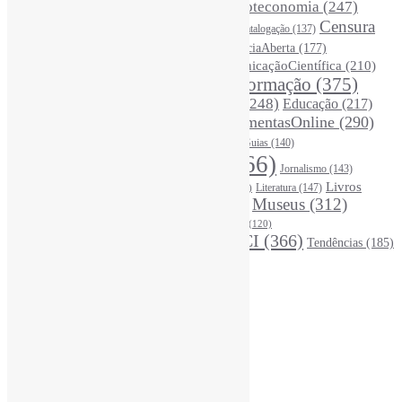
BibliotecasUniversitárias
(270)
Biblioteconomia
(247)
Bibliotecários
(355)
Censura
Catalogação
(137)
BoasPráticas
(123)
(326)
Ciência
(287)
ChatGPT
(175)
CiênciaAberta
(177)
CoInfo
(246)
ComunicaçãoCientífica
(210)
CiênciaBrasileira
(149)
Desinformação
(375)
COVID19
(178)
DadosDePesquisa
(118)
DivulgaçãoCientífica
(248)
Educação
(217)
DireitosAutorais
(125)
FerramentasOnline
(290)
Entrevista
(242)
EscritaCientífica
(119)
FontesDeInformação
(261)
Guias
(140)
Google
(119)
InteligênciaArtificial
(766)
Jornalismo
(143)
Leitura
(221)
Livros
Literatura
(147)
LGBTQIAP
(120)
ListasDeLivros
(120)
LivrosCI
(319)
Museus
(312)
(195)
MercadoEditorial
(147)
Periódicos
(160)
MídiasSociais
(139)
PovosIndígenas
(120)
RevistasCI
(366)
Tendências
(185)
ProdutosEServiçosDeInformação
(140)
Estatísticas
Online Visitors:
2
Yesterday's Views:
390
Last 7 Days Views:
2.862
Last 30 Days Views:
19.749
Last 365 Days Views:
167.724
Total Views:
346.429
Total Visitors:
341.538