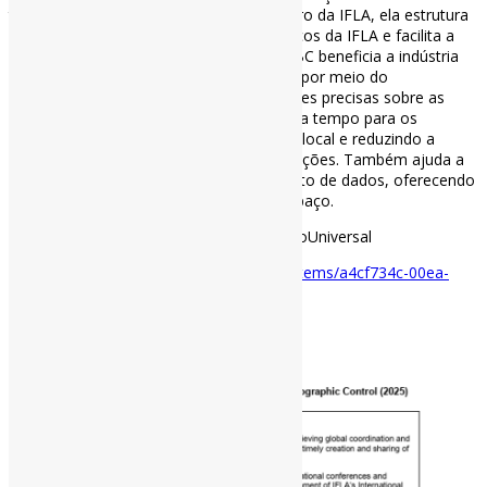
territórios e culturas com o mundo. Dentro da IFLA, ela estrutura
a aplicação de outros padrões bibliográficos da IFLA e facilita a
apresentação consistente de dados. A UBC beneficia a indústria
editorial, bem como autores e criadores, por meio do
fornecimento e distribuição de informações precisas sobre as
publicações disponíveis. A UBC economiza tempo para os
usuários, integrando dados em um único local e reduzindo a
complexidade da recuperação de informações. Também ajuda a
minimizar os requisitos de armazenamento de dados, oferecendo
potenciais benefícios de economia de espaço.
#IFLA #Metadados #ControleBibliográficoUniversal
Disponível em:
https://repository.ifla.org/items/a4cf734c-00ea-
4d01-bd39-3bc30ff62fbb