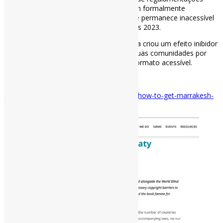
nacionais, apenas cinco instituições foram formalmente
reconhecidas antes de seu fechamento, e permanece inacessível
para novas solicitações desde pelo menos 2023.
Essa suspensão prolongada e injustificada criou um efeito inibidor
sobre as bibliotecas que desejam servir suas comunidades por
meio da produção e troca de obras em formato acessível.
via IFLA
Disponível em:
https://www.ifla.org/news/how-to-get-marrakesh-
treaty-implementation-wrong/