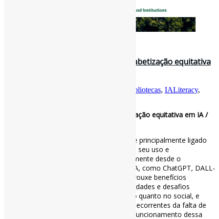
1 de novembro de 2025
Bibliotecas na linha de frente da alfabetização equitativa
em IA / IFLA
Por
Pedro Andretta
em
Informe-CI
Tag
Bibliotecas
,
IALiteracy
,
IFLA
Bibliotecas na linha de frente da alfabetização equitativa em IA /
IFLA
Embora no passado o uso da IA ​​estivesse principalmente ligado
às comunidades científicas e acadêmicas, seu uso e
desenvolvimento cresceram exponencialmente desde o
lançamento de modelos generativos de IA, como ChatGPT, DALL-
E e outros. A rápida disseminação da IA ​​trouxe benefícios
notáveis, mas também revelou vulnerabilidades e desafios
significativos, tanto no âmbito regulatório quanto no social, e
evidenciou, em particular, os problemas decorrentes da falta de
compreensão da sociedade civil sobre o funcionamento dessa