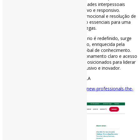
sistemas ou integração de IA, com habilidades interpessoais
cruciais que promovam um serviço inclusivo e responsivo.
Comunicação, cooperação, inteligência emocional e resolução de
problemas não são mais opcionais — são essenciais para uma
conexão significativa entre usuários e colegas.
(…) À medida que o trabalho do bibliotecário é redefinido, surge
uma profissão orientada por um propósito, enriquecida pela
especialização e fortalecida pela troca global de conhecimento.
Os profissionais de biblioteca, com direcionamento claro e acesso
a sistemas de apoio sólidos, estão bem posicionados para liderar
as bibliotecas rumo a um futuro mais inclusivo e inovador.
#Bibliotecários #AtuaçãoProfissional #IFLA
Disponível em:
https://www.ifla.org/news/new-professionals-the-
modern-library-worker/