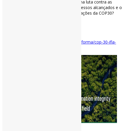
bibliotecário global a defender seu papel na luta contra as
mudanças climáticas. Quais foram os sucessos alcançados e o
que isso significa no contexto das negociações da COP30?
#COP30 #IFLA
via IFLA / ABCD-USP
Disponível em:
https://www.abcd.usp.br/informa/cop-30-ifla-
bibliotecas/