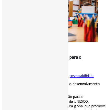
13 de junho de 2025
Bibliotecas impulsionam a educação para o
desenvolvimento sustentável / IFLA
Por
Pedro Andretta
em
Informe-CI
Tag
DesenvolvimentoSustentável
,
IFLA
,
ODS
,
sustentabilidade
Bibliotecas impulsionam a educação para o desenvolvimento
sustentável
O livro faz referência à agenda de Educação para o
Desenvolvimento Sustentável (EDS) 2030 da UNESCO,
destacando sua importância como estrutura global que promove