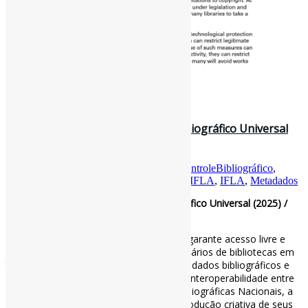
30 de julho de 2025
IFLA Declaração sobre Controle Bibliográfico Universal
(2025)
Por
Pedro Andretta
em
Informe-CI
Tag
ControleBibliográfico
,
ControleBibliográficoUniversal
,
DiretrizesIFLA
,
IFLA
,
Metadados
IFLA Declaração sobre Controle Bibliográfico Universal (2025) /
IFLA
O Controle Bibliográfico Universal (UBC) garante acesso livre e
aberto a informações confiáveis para usuários de bibliotecas em
todo o mundo. Ela agrega valor aos metadados bibliográficos e
de autoridade globalmente e promove a interoperabilidade entre
sistemas e idiomas. Para as Agências Bibliográficas Nacionais, a
UBC é um espaço para compartilhar a produção criativa de seus