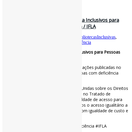
20 de dezembro de 2025
Diretrizes para Serviços de Biblioteca Inclusivos para
Pessoas com Dificuldades de Leitura / IFLA
Por
Pedro Andretta
em
Informe-CI
Tag
BibliotecasInclusivas
,
DiretrizesIFLA
,
IFLA
,
PessoasComDeficiência
Diretrizes para Serviços de Biblioteca Inclusivos para Pessoas
com Dificuldades de Leitura / IFLA
Você sabia que apenas 5 a 7% das informações publicadas no
mundo são totalmente acessíveis a pessoas com deficiência
visual?
Com o apoio da Convenção das Nações Unidas sobre os Direitos
das Pessoas com Deficiência e com base no Tratado de
Marraquexe, defendemos o direito à igualdade de acesso para
pessoas com deficiência visual. Advocamos o acesso igualitário a
materiais, conhecimento e informação, com igualdade de custo e
qualidade.
#BibliotecasInclusivas #PessoasComDeficiência #IFLA