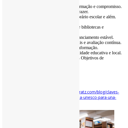
experiências.
São geridas por profissionais com formação e compromisso.
Promovem a leitura como hábito e prazer.
Oferecem serviços durante todo o horário escolar e além.
São espaços seguros e de confiança.
Fazem parte de redes mais amplas de bibliotecas e
conhecimento.
Precisam de apoio institucional e financiamento estável.
São geridas com critérios profissionais e avaliação contínua.
Defendem o acesso aberto / livre à informação.
Contribuem com valor para a comunidade educativa e local.
Contribuem para o cumprimento dos Objetivos de
Desenvolvimento Sustentável.
#BibliotecasEscolares #IFLA
via Baratz
Disponível em:
https://www.comunidadbaratz.com/blog/claves-
del-manifiesto-de-bibliotecas-escolares-ifla-unesco-para-una-
biblioteca-mas-viva-e-inclusiva/