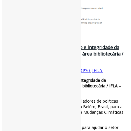
12 de novembro de 2025
A COP30 começa: Cultura, Adaptação e Integridade da
Informação são temas-chave para a área bibliotecária /
IFLA – ABCD-USP
Por
Pedro Andretta
em
Informe-CI
Tag
COP30
,
IFLA
A COP30 começa: Cultura, Adaptação e Integridade da
Informação são temas-chave para a área bibliotecária / IFLA –
ABCD-USP
urante as próximas duas semanas, formuladores de políticas
climáticas e ativistas estarão reunidos em Belém, Brasil, para a
30ª Conferência das Nações Unidas sobre Mudanças Climáticas
(COP30).
Nos últimos anos, a IFLA tem trabalhado para ajudar o setor