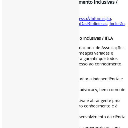
Defendendo Sociedades do Conhecimento Inclusivas /
IFLA
Por
Pedro Andretta
em
Informe-CI
Tag
AcessoÀInformação
,
Bibliotecas
,
CiênciaAberta
,
IFLA
,
ImpactoDasBibliotecas
,
Inclusão
,
LiberdadeIntelectual
Defendendo Sociedades do Conhecimento Inclusivas / IFLA
Uma nova declaração da Federação Internacional de Associações
e Instituições de Bibliotecas destaca as ameaças variadas e
paralelas aos esforços das bibliotecas para garantir que todos
possam se envolver e se beneficiar do acesso ao conhecimento.
A declaração destaca:
– A importância de medidas para salvaguardar a independência e
o controle profissional dos serviços
– A urgência da coleta de evidências e da advocacy, bem como de
respostas colaborativas
– A importância de uma abordagem proativa e abrangente para
defender o direito à liberdade de acesso ao conhecimento e à
informação
– A necessidade de apoio contínuo ao desenvolvimento da ciência
aberta
– A necessidade de monitorar e manter os compromissos com