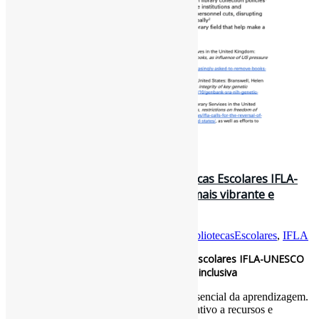
12 de julho de 2025
12 chaves do Manifesto das Bibliotecas Escolares IFLA-
UNESCO 2025 para uma biblioteca mais vibrante e
inclusiva / Baratz
Por
Pedro Andretta
em
Informe-CI
Tag
BibliotecasEscolares
,
IFLA
12 chaves do Manifesto das Bibliotecas Escolares IFLA-UNESCO
2025 para uma biblioteca mais vibrante e inclusiva
As bibliotecas escolares são parte essencial da aprendizagem.
Sua missão é garantir o acesso equitativo a recursos e