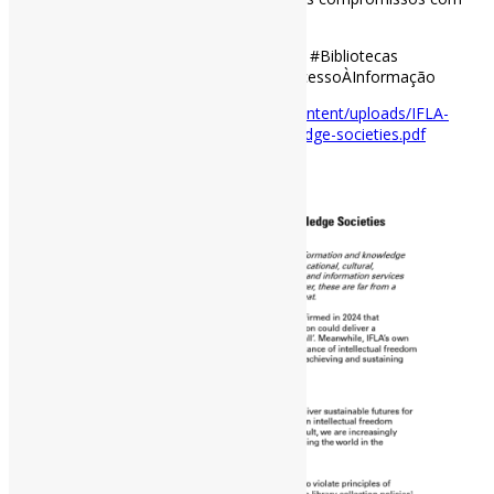
sociedades do conhecimento inclusivas
#IFLA #ImpactoDasBibliotecas #Inclusão #Bibliotecas
#CiênciaAberta #LiberdadeIntelectual #AcessoÀInformação
Disponível em:
https://www.ifla.org/wp-content/uploads/IFLA-
statement-on-defending-inclusive-knowledge-societies.pdf